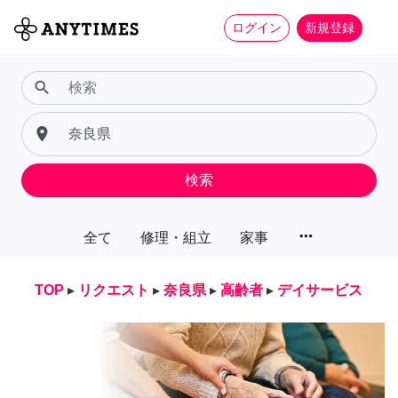
ログイン
新規登録
search
place
検索
more_horiz
全て
修理・組立
家事
TOP
▸
リクエスト
▸
奈良県
▸
高齢者
▸
デイサービス