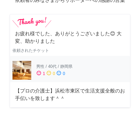
依頼者のみなさまからサポーターへの感謝の言葉
お疲れ様でした、ありがとうございました😊 大
変、助かりました
依頼されたチケット
男性
/
40代
/
静岡県
sentiment_satisfied
sentiment_neutral
sentiment_dissatisfied
1
0
0
【プロの介護士】浜松市東区で生活支援全般のお
手伝いを致します＾＾