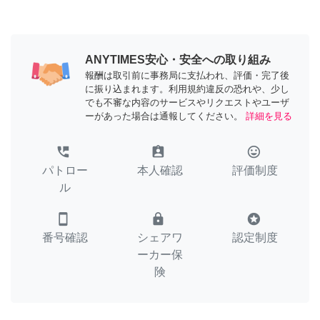
ANYTIMES安心・安全への取り組み
報酬は取引前に事務局に支払われ、評価・完了後
に振り込まれます。利用規約違反の恐れや、少し
でも不審な内容のサービスやリクエストやユーザ
ーがあった場合は通報してください。
詳細を見る
perm_phone_msg
assignment_ind
tag_faces
パトロー
本人確認
評価制度
ル
smartphone
lock
stars
番号確認
シェアワ
認定制度
ーカー保
険