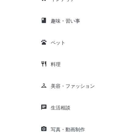
class
趣味・習い事
pets
ペット
restaurant
料理
checkroom
美容・ファッション
chat
生活相談
camera_alt
写真・動画制作