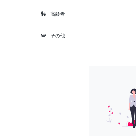
escalator_warning
高齢者
attachment
その他