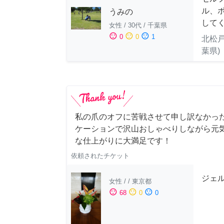
ル、
うみの
して
女性
/
30代
/
千葉県
sentiment_satisfied
sentiment_neutral
sentiment_dissatisfied
0
0
1
北松戸
葉県)
私の爪のオフに苦戦させて申し訳なかっ
ケーションで沢山おしゃべりしながら元
な仕上がりに大満足です！
依頼されたチケット
ジェ
女性
/
/
東京都
sentiment_satisfied
sentiment_neutral
sentiment_dissatisfied
68
0
0