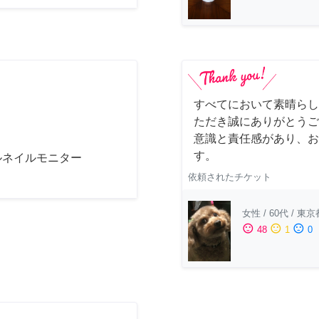
すべてにおいて素晴らし
ただき誠にありがとうご
意識と責任感があり、お
す。
ルネイルモニター
依頼されたチケット
女性
/
60代
/
東京
sentiment_satisfied
sentiment_neutral
sentiment_dissatisfied
48
1
0