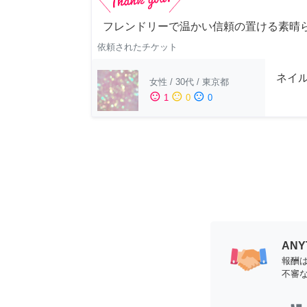
フレンドリーで温かい信頼の置ける素晴
依頼されたチケット
ネイ
女性
/
30代
/
東京都
sentiment_satisfied
sentiment_neutral
sentiment_dissatisfied
1
0
0
AN
報酬
不審