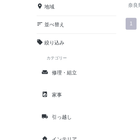
奈良
place
地域
sort
1
並べ替え
local_offer
絞り込み
カテゴリー
weekend
修理・組立
local_laundry_service
家事
local_shipping
引っ越し
home
インテリア