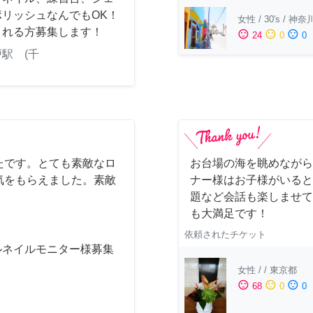
ポリッシュなんでもOK！
女性
/
30's
/
神奈
くれる方募集します！
sentiment_satisfied
sentiment_neutral
sentiment_dissatisfied
24
0
0
駅 (千
たです。とても素敵なロ
お台場の海を眺めながら
気をもらえました。素敵
ナー様はお子様がいると
題など会話も楽しませて
も大満足です！
依頼されたチケット
ルネイルモニター様募集
女性
/
/
東京都
sentiment_satisfied
sentiment_neutral
sentiment_dissatisfied
68
0
0