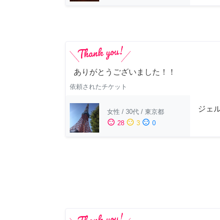
ありがとうございました！！
依頼されたチケット
ジェ
女性
/
30代
/
東京都
sentiment_satisfied
sentiment_neutral
sentiment_dissatisfied
28
3
0