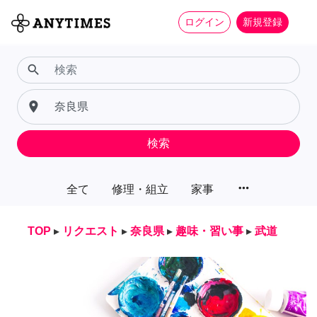
ログイン
新規登録
search
place
検索
more_horiz
全て
修理・組立
家事
TOP
▸
リクエスト
▸
奈良県
▸
趣味・習い事
▸
武道