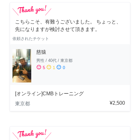
こちらこそ、有難うございました。 ちょっと、
先になりますが検討させて頂きます。
依頼されたチケット
慈猿
男性
/
40代
/
東京都
sentiment_satisfied
sentiment_neutral
sentiment_dissatisfied
5
1
0
[オンライン]CMBトレーニング
¥2,500
東京都