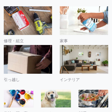
修理・組立
家事
引っ越し
インテリア