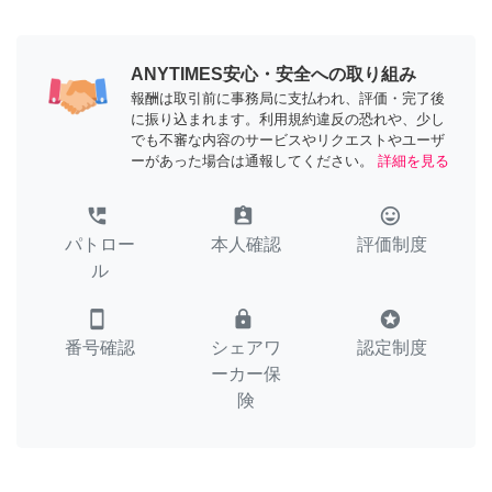
ANYTIMES安心・安全への取り組み
報酬は取引前に事務局に支払われ、評価・完了後
に振り込まれます。利用規約違反の恐れや、少し
でも不審な内容のサービスやリクエストやユーザ
ーがあった場合は通報してください。
詳細を見る
perm_phone_msg
assignment_ind
tag_faces
パトロー
本人確認
評価制度
ル
smartphone
lock
stars
番号確認
シェアワ
認定制度
ーカー保
険