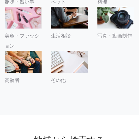
趣味・習い事
ペット
料理
美容・ファッシ
生活相談
写真・動画制作
ョン
その他
高齢者