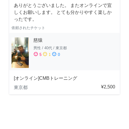
ありがとうございました。 またオンラインで宜
しくお願いします。 とても分かりやすく楽しか
ったです。
依頼されたチケット
慈猿
男性
/
40代
/
東京都
sentiment_satisfied
sentiment_neutral
sentiment_dissatisfied
5
1
0
[オンライン]CMBトレーニング
¥2,500
東京都