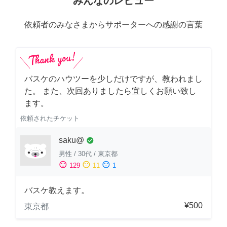
みんなのレビュー
依頼者のみなさまからサポーターへの感謝の言葉
バスケのハウツーを少しだけですが、教われまし
た。 また、次回ありましたら宜しくお願い致し
ます。
依頼されたチケット
saku@
check_circle
男性
/
30代
/
東京都
sentiment_satisfied
sentiment_neutral
sentiment_dissatisfied
129
11
1
バスケ教えます。
¥500
東京都