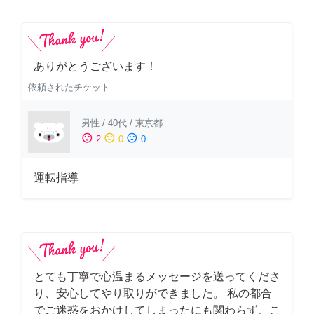
ありがとうございます！
依頼されたチケット
男性
/
40代
/
東京都
sentiment_satisfied
sentiment_neutral
sentiment_dissatisfied
2
0
0
運転指導
とても丁寧で心温まるメッセージを送ってくださ
り、安心してやり取りができました。 私の都合
でご迷惑をおかけしてしまったにも関わらず、こ