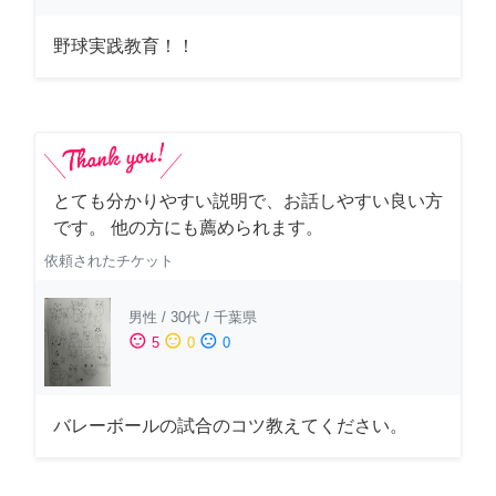
野球実践教育！！
とても分かりやすい説明で、お話しやすい良い方
です。 他の方にも薦められます。
依頼されたチケット
男性
/
30代
/
千葉県
sentiment_satisfied
sentiment_neutral
sentiment_dissatisfied
5
0
0
バレーボールの試合のコツ教えてください。