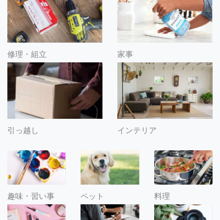
修理・組立
家事
引っ越し
インテリア
趣味・習い事
ペット
料理