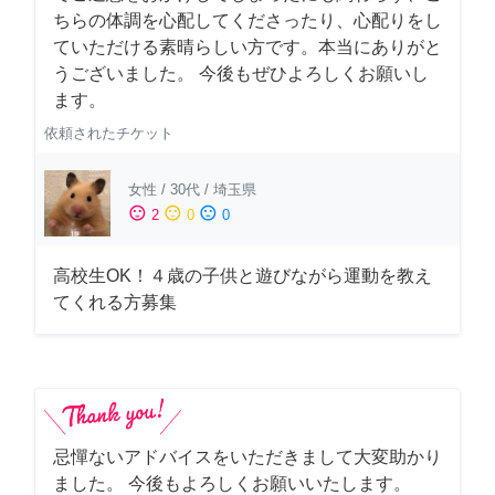
ちらの体調を心配してくださったり、心配りをし
ていただける素晴らしい方です。本当にありがと
うございました。 今後もぜひよろしくお願いし
ます。
依頼されたチケット
女性
/
30代
/
埼玉県
sentiment_satisfied
sentiment_neutral
sentiment_dissatisfied
2
0
0
高校生OK！４歳の子供と遊びながら運動を教え
てくれる方募集
忌憚ないアドバイスをいただきまして大変助かり
ました。 今後もよろしくお願いいたします。