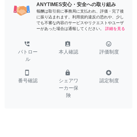
ANYTIMES安心・安全への取り組み
報酬は取引前に事務局に支払われ、評価・完了後
に振り込まれます。利用規約違反の恐れや、少し
でも不審な内容のサービスやリクエストやユーザ
ーがあった場合は通報してください。
詳細を見る
perm_phone_msg
assignment_ind
tag_faces
パトロー
本人確認
評価制度
ル
smartphone
lock
stars
番号確認
シェアワ
認定制度
ーカー保
険