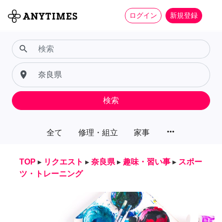
ログイン
新規登録
search
place
検索
more_horiz
全て
修理・組立
家事
TOP
▸
リクエスト
▸
奈良県
▸
趣味・習い事
▸
スポー
ツ・トレーニング