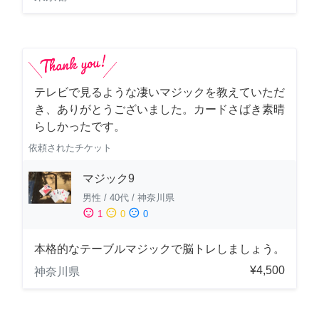
テレビで見るような凄いマジックを教えていただ
き、ありがとうございました。カードさばき素晴
らしかったです。
依頼されたチケット
マジック9
男性
/
40代
/
神奈川県
sentiment_satisfied
sentiment_neutral
sentiment_dissatisfied
1
0
0
本格的なテーブルマジックで脳トレしましょう。
¥4,500
神奈川県