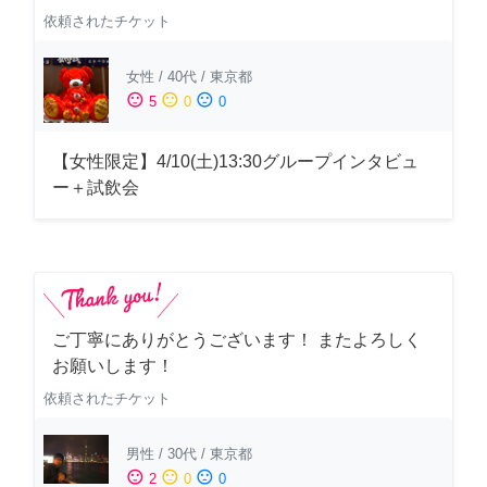
依頼されたチケット
女性
/
40代
/
東京都
sentiment_satisfied
sentiment_neutral
sentiment_dissatisfied
5
0
0
【女性限定】4/10(土)13:30グループインタビュ
ー＋試飲会
ご丁寧にありがとうございます！ またよろしく
お願いします！
依頼されたチケット
男性
/
30代
/
東京都
sentiment_satisfied
sentiment_neutral
sentiment_dissatisfied
2
0
0