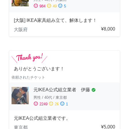
sentiment_satisfied
sentiment_neutral
sentiment_dissatisfied
984
49
5
[大阪] IKEA家具組み立て、解体します！
¥8,000
大阪府
ありがとうございます！
依頼されたチケット
元IKEA公式組立業者 伊藤
check_circle
男性
/
40代
/
東京都
sentiment_satisfied
sentiment_neutral
sentiment_dissatisfied
2249
26
1
元IKEA公式組立業者です。
¥5,000
東京都