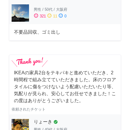
男性
/
50代
/
大阪府
sentiment_satisfied
sentiment_neutral
sentiment_dissatisfied
321
11
0
不要品回収、ゴミ出し
IKEAの家具2台をテキパキと進めていただき、2
時間程で組み立てていただきました。床のフロア
タイルに傷をつけないよう配慮いただいたり等、
気配りが見られ、安心してお任せできました！こ
の度はありがとうございました。
依頼されたチケット
りょーき
check_circle
男性
/
40代
/
大阪府