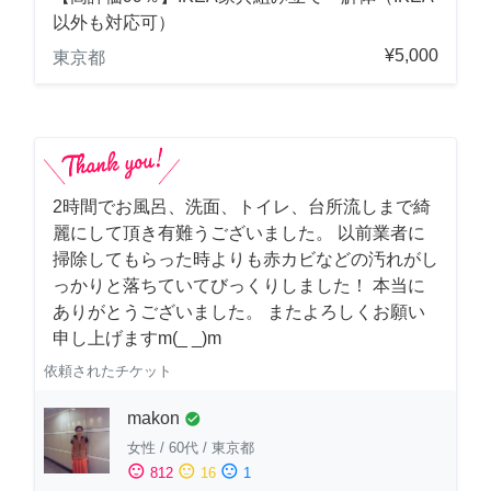
以外も対応可）
¥5,000
東京都
2時間でお風呂、洗面、トイレ、台所流しまで綺
麗にして頂き有難うございました。 以前業者に
掃除してもらった時よりも赤カビなどの汚れがし
っかりと落ちていてびっくりしました！ 本当に
ありがとうございました。 またよろしくお願い
申し上げますm(_ _)m
依頼されたチケット
makon
check_circle
女性
/
60代
/
東京都
sentiment_satisfied
sentiment_neutral
sentiment_dissatisfied
812
16
1