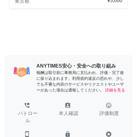
¥3,000
東京都
ANYTIMES安心・安全への取り組み
報酬は取引前に事務局に支払われ、評価・完了後
に振り込まれます。利用規約違反の恐れや、少し
でも不審な内容のサービスやリクエストやユーザ
ーがあった場合は通報してください。
詳細を見る
perm_phone_msg
assignment_ind
tag_faces
パトロー
本人確認
評価制度
ル
smartphone
lock
stars