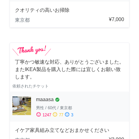
クオリティの高いお掃除
¥7,000
東京都
丁寧かつ敏速な対応、ありがとうございました。
またIKEA製品を購入した際には宜しくお願い致
します。
依頼されたチケット
maaasa
check_circle
男性
/
60代
/
東京都
sentiment_satisfied
sentiment_neutral
sentiment_dissatisfied
1247
77
3
イケア家具組み立てなどおまかせください