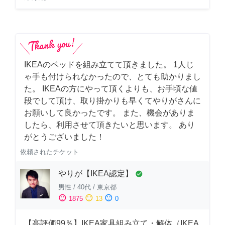
IKEAのベッドを組み立てて頂きました。 1人じ
ゃ手も付けられなかったので、とても助かりまし
た。 IKEAの方にやって頂くよりも、お手頃な値
段でして頂け、取り掛かりも早くてやりがさんに
お願いして良かったです。 また、機会がありま
したら、利用させて頂きたいと思います。 あり
がとうございました！
依頼されたチケット
やりが【IKEA認定】
check_circle
男性
/
40代
/
東京都
sentiment_satisfied
sentiment_neutral
sentiment_dissatisfied
1875
13
0
【高評価99％】IKEA家具組み立て・解体（IKEA