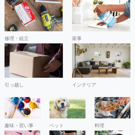
修理・組立
家事
引っ越し
インテリア
趣味・習い事
ペット
料理