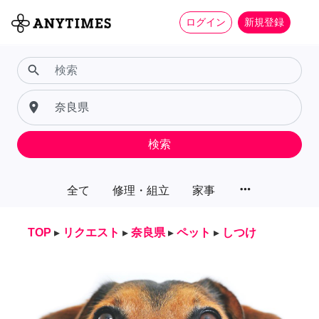
ログイン
新規登録
search
place
検索
more_horiz
全て
修理・組立
家事
TOP
▸
リクエスト
▸
奈良県
▸
ペット
▸
しつけ