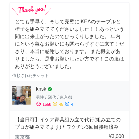
とても手早く、そして完璧にIKEAのテーブルと
椅子を組み立ててくださいました！！あっという
間に出来上がったのでびっくりしました。 年内
にという急なお願いにも関わらずすぐに来てくだ
さり、本当に感謝しております。 また機会があ
りましたら、是非お願いしたい方です！この度は
ありがとうございました。
依頼されたチケット
knsk
check_circle
男性
/
50代
/
東京都
sentiment_satisfied
sentiment_neutral
sentiment_dissatisfied
1668
49
4
【当日可】イケア家具組み立て代行(組み立ての
プロが組み立てます)＊ワクチン3回目接種済み
¥3,000
東京都