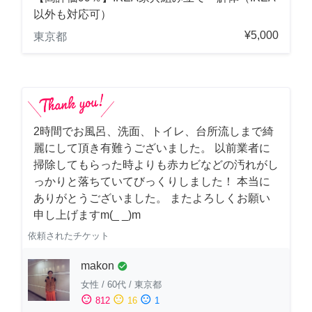
以外も対応可）
¥5,000
東京都
2時間でお風呂、洗面、トイレ、台所流しまで綺
麗にして頂き有難うございました。 以前業者に
掃除してもらった時よりも赤カビなどの汚れがし
っかりと落ちていてびっくりしました！ 本当に
ありがとうございました。 またよろしくお願い
申し上げますm(_ _)m
依頼されたチケット
makon
check_circle
女性
/
60代
/
東京都
sentiment_satisfied
sentiment_neutral
sentiment_dissatisfied
812
16
1