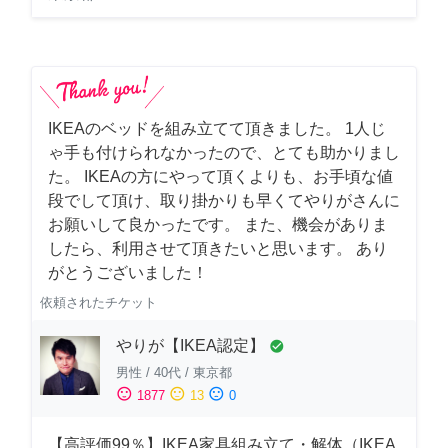
IKEAのベッドを組み立てて頂きました。 1人じ
ゃ手も付けられなかったので、とても助かりまし
た。 IKEAの方にやって頂くよりも、お手頃な値
段でして頂け、取り掛かりも早くてやりがさんに
お願いして良かったです。 また、機会がありま
したら、利用させて頂きたいと思います。 あり
がとうございました！
依頼されたチケット
やりが【IKEA認定】
check_circle
男性
/
40代
/
東京都
sentiment_satisfied
sentiment_neutral
sentiment_dissatisfied
1877
13
0
【高評価99％】IKEA家具組み立て・解体（IKEA