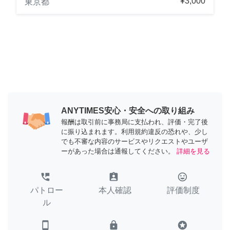
¥3,000
東京都
ANYTIMES安心・安全への取り組み
報酬は取引前に事務局に支払われ、評価・完了後
に振り込まれます。利用規約違反の恐れや、少し
でも不審な内容のサービスやリクエストやユーザ
ーがあった場合は通報してください。
詳細を見る
perm_phone_msg
assignment_ind
tag_faces
パトロー
本人確認
評価制度
ル
smartphone
lock
stars