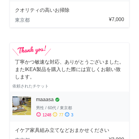
クオリティの高いお掃除
¥7,000
東京都
丁寧かつ敏速な対応、ありがとうございました。
またIKEA製品を購入した際には宜しくお願い致
します。
依頼されたチケット
maaasa
check_circle
男性
/
60代
/
東京都
sentiment_satisfied
sentiment_neutral
sentiment_dissatisfied
1248
77
3
イケア家具組み立てなどおまかせください