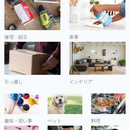
修理・組立
家事
引っ越し
インテリア
趣味・習い事
ペット
料理