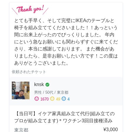
とても手早く、そして完璧にIKEAのテーブルと
椅子を組み立ててくださいました！！あっという
間に出来上がったのでびっくりしました。 年内
にという急なお願いにも関わらずすぐに来てくだ
さり、本当に感謝しております。 また機会があ
りましたら、是非お願いしたい方です！この度は
ありがとうございました。
依頼されたチケット
knsk
check_circle
男性
/
50代
/
東京都
sentiment_satisfied
sentiment_neutral
sentiment_dissatisfied
1670
49
4
【当日可】イケア家具組み立て代行(組み立ての
プロが組み立てます)＊ワクチン3回目接種済み
¥3,000
東京都