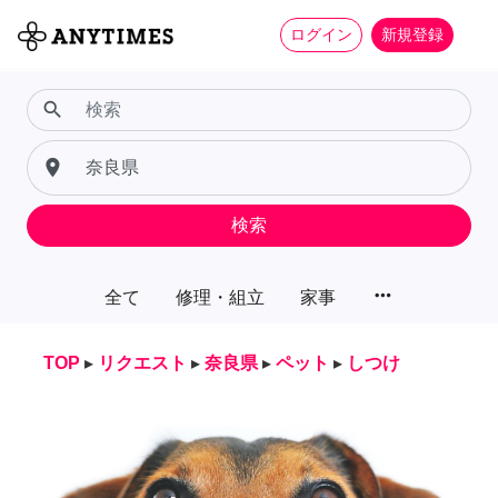
ログイン
新規登録
search
place
検索
more_horiz
全て
修理・組立
家事
TOP
▸
リクエスト
▸
奈良県
▸
ペット
▸
しつけ