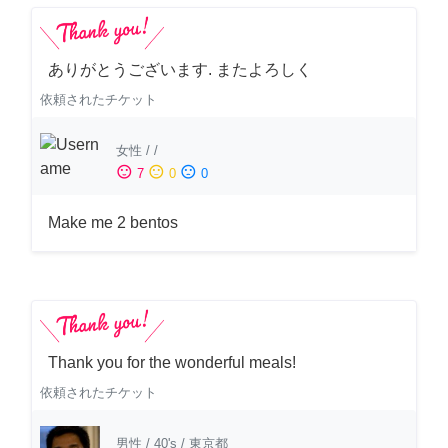
ありがとうございます. またよろしく
依頼されたチケット
女性
/
/
sentiment_satisfied
sentiment_neutral
sentiment_dissatisfied
7
0
0
Make me 2 bentos
Thank you for the wonderful meals!
依頼されたチケット
男性
/
40's
/
東京都