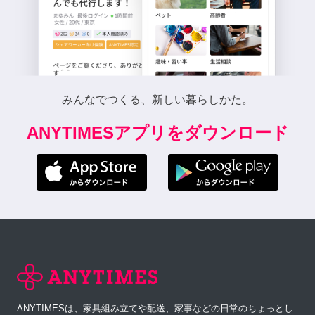
みんなでつくる、新しい暮らしかた。
ANYTIMESアプリをダウンロード
ANYTIMESは、家具組み立てや配送、家事などの日常のちょっとし