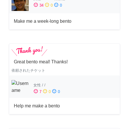
sentiment_satisfied
sentiment_neutral
sentiment_dissatisfied
34
0
0
Make me a week-long bento
Great bento meal! Thanks!
依頼されたチケット
女性
/
/
sentiment_satisfied
sentiment_neutral
sentiment_dissatisfied
7
0
0
Help me make a bento