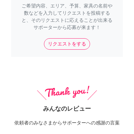
ご希望内容、エリア、予算、家具の名前や
数などを入力してリクエストを投稿する
と、そのリクエストに応えることが出来る
サポーターから応募が来ます！
リクエストをする
みんなのレビュー
依頼者のみなさまからサポーターへの感謝の言葉