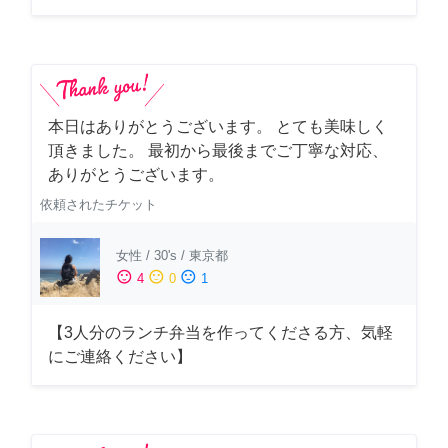
本日はありがとうございます。 とても美味しく
頂きました。 最初から最後までご丁寧な対応、
ありがとうございます。
依頼されたチケット
女性
/
30's
/
東京都
sentiment_satisfied
sentiment_neutral
sentiment_dissatisfied
4
0
1
【3人分のランチ弁当を作ってくださる方、気軽
にご連絡ください】