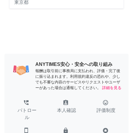
東京都
ANYTIMES安心・安全への取り組み
報酬は取引前に事務局に支払われ、評価・完了後
に振り込まれます。利用規約違反の恐れや、少し
でも不審な内容のサービスやリクエストやユーザ
ーがあった場合は通報してください。
詳細を見る
perm_phone_msg
assignment_ind
tag_faces
パトロー
本人確認
評価制度
ル
smartphone
lock
stars