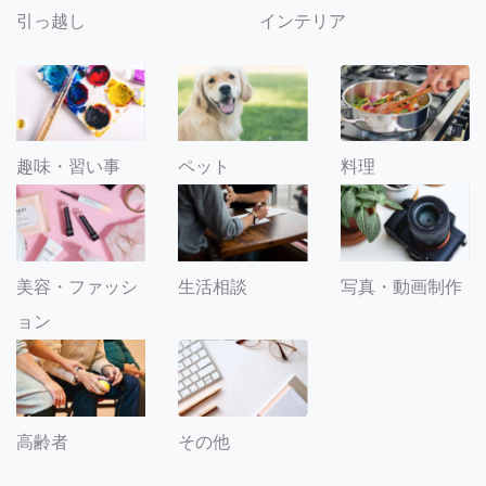
引っ越し
インテリア
趣味・習い事
ペット
料理
美容・ファッシ
生活相談
写真・動画制作
ョン
その他
高齢者