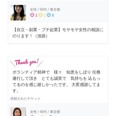
女性
/
50代
/
東京都
sentiment_satisfied
sentiment_neutral
sentiment_dissatisfied
1
1
0
【自立・副業・プチ起業】モヤモヤ女性の相談に
のります！（池袋）
ボランティア精神で 様々 知恵をしぼり 任務
遂行して頂き とても誠実で 気持ちを 込もっ
てるのを感じ嬉しかったです。 大変感謝してま
す。
依頼されたチケット
女性
/
40代
/
東京都