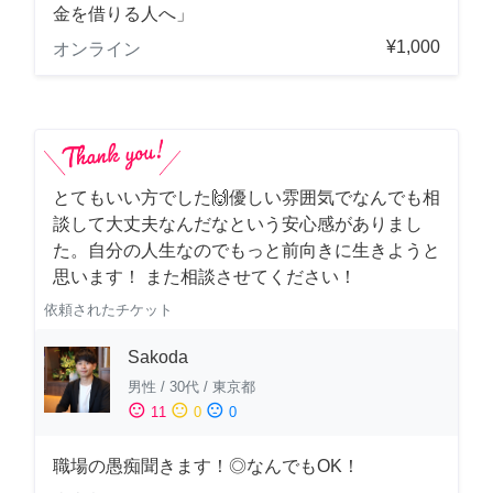
金を借りる人へ」
¥1,000
オンライン
とてもいい方でした🙌優しい雰囲気でなんでも相
談して大丈夫なんだなという安心感がありまし
た。自分の人生なのでもっと前向きに生きようと
思います！ また相談させてください！
依頼されたチケット
Sakoda
男性
/
30代
/
東京都
sentiment_satisfied
sentiment_neutral
sentiment_dissatisfied
11
0
0
職場の愚痴聞きます！◎なんでもOK！