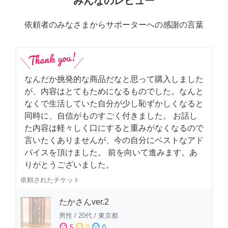
みんなのレビュー
依頼者のみなさまからサポーターへの感謝の言葉
なんだか挑発的な商品だなと思って購入しました
が、内容はとてもためになるものでした。なんと
なくで生活していた自分が少し恥ずかしくなると
同時に、自信がものすごく付きました。 お話し
た内容は軽々しく口にすると重みがなくなるので
言いたくありませんが、今の自分にベストなアド
バイスを頂けました。 前を向いて進みます。あ
りがとうございました。
依頼されたチケット
たかさんver.2
男性
/
20代
/
東京都
sentiment_satisfied
sentiment_neutral
sentiment_dissatisfied
5
0
0