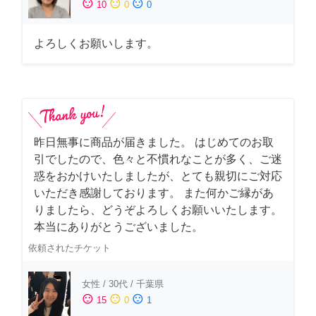
sentiment_satisfied
sentiment_neutral
sentiment_dissatisfied
10
0
0
よろしくお願いします。
昨日無事に商品が届きました。 はじめてのお取
引でしたので、色々と不慣れなことが多く、ご迷
惑をおかけいたしましたが、とても親切にご対応
いただき感謝しております。 また何かご縁があ
りましたら、どうぞよろしくお願いいたします。
本当にありがとうございました。
依頼されたチケット
女性
/
30代
/
千葉県
sentiment_satisfied
sentiment_neutral
sentiment_dissatisfied
15
0
1