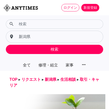
ログイン
新規登録
search
place
検索
more_horiz
全て
修理・組立
家事
TOP
▸
リクエスト
▸
新潟県
▸
生活相談
▸
取引・キャ
リア