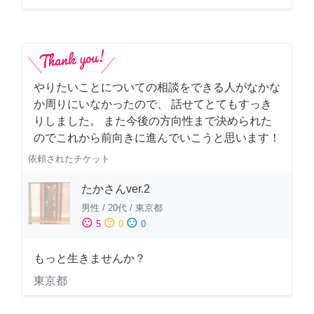
やりたいことについての相談をできる人がなかな
か周りにいなかったので、 話せてとてもすっき
りしました。 また今後の方向性まで決められた
のでこれから前向きに進んでいこうと思います！
依頼されたチケット
たかさんver.2
男性
/
20代
/
東京都
sentiment_satisfied
sentiment_neutral
sentiment_dissatisfied
5
0
0
もっと生きませんか？
東京都