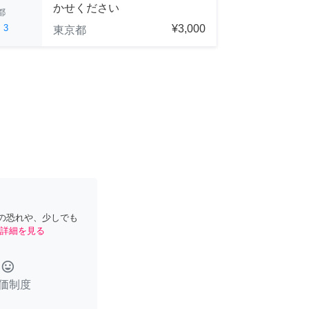
かせください
都
ed
3
¥3,000
東京都
の恐れや、少しでも
詳細を見る
tag_faces
価制度