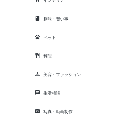
インテリア
class
趣味・習い事
pets
ペット
restaurant
料理
checkroom
美容・ファッション
chat
生活相談
camera_alt
写真・動画制作