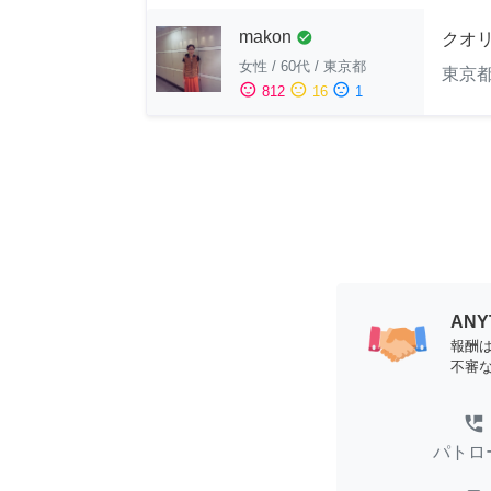
makon
check_circle
クオ
女性
/
60代
/
東京都
東京
sentiment_satisfied
sentiment_neutral
sentiment_dissatisfied
812
16
1
AN
報酬
不審
perm_phone_msg
パトロ