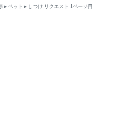
県
▸ ペット
▸ しつけ
リクエスト
1ページ目