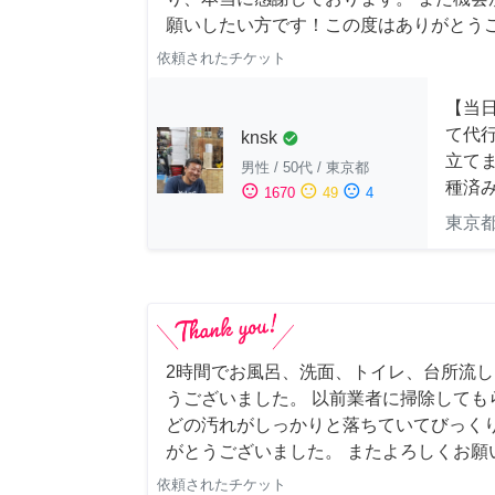
願いしたい方です！この度はありがとう
依頼されたチケット
【当
て代
knsk
check_circle
立てま
男性
/
50代
/
東京都
種済
sentiment_satisfied
sentiment_neutral
sentiment_dissatisfied
1670
49
4
東京
2時間でお風呂、洗面、トイレ、台所流
うございました。 以前業者に掃除しても
どの汚れがしっかりと落ちていてびっくり
がとうございました。 またよろしくお願い申
依頼されたチケット