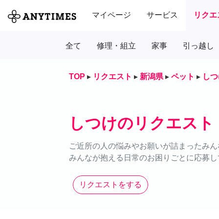
マイページ
サービス
リクエ
全て
修理・組立
家事
引っ越し
TOP
▸
リクエスト
▸
新潟県
▸
ペット
▸
しつ
しつけのリクエスト
ご近所の人の悩みやお願いが詰まったみん
みんなが抱える日常のお困りごとに応募し
リクエストをする