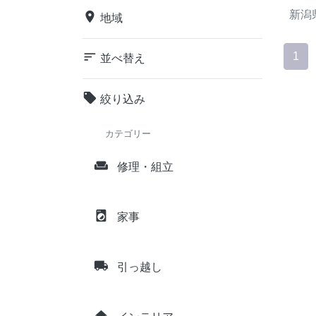
新潟
place
地域
sort
1
並べ替え
local_offer
絞り込み
カテゴリー
weekend
修理・組立
local_laundry_service
家事
local_shipping
引っ越し
home