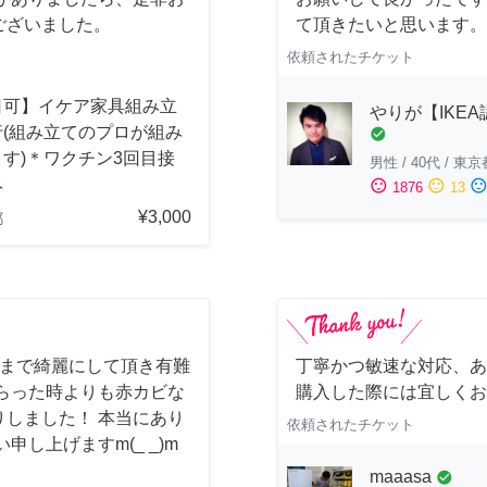
ございました。
て頂きたいと思います。
依頼されたチケット
日可】イケア家具組み立
やりが【IKE
行(組み立てのプロが組み
check_circle
す)＊ワクチン3回目接
男性
/
40代
/
東京
み
sentiment_satisfied
sentiment_neutral
sentiment_dissatisfi
1876
13
¥3,000
都
しまで綺麗にして頂き有難
丁寧かつ敏速な対応、あ
らった時よりも赤カビな
購入した際には宜しくお
しました！ 本当にあり
依頼されたチケット
し上げますm(_ _)m
maaasa
check_circle