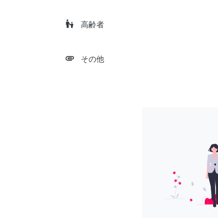
escalator_warning
高齢者
attachment
その他