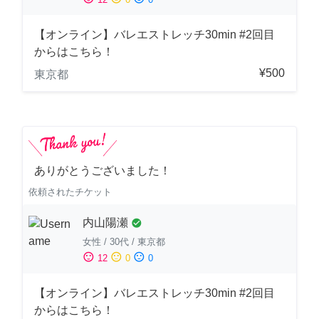
【オンライン】バレエストレッチ30min #2回目
からはこちら！
¥500
東京都
ありがとうございました！
依頼されたチケット
内山陽瀬
check_circle
女性
/
30代
/
東京都
sentiment_satisfied
sentiment_neutral
sentiment_dissatisfied
12
0
0
【オンライン】バレエストレッチ30min #2回目
からはこちら！