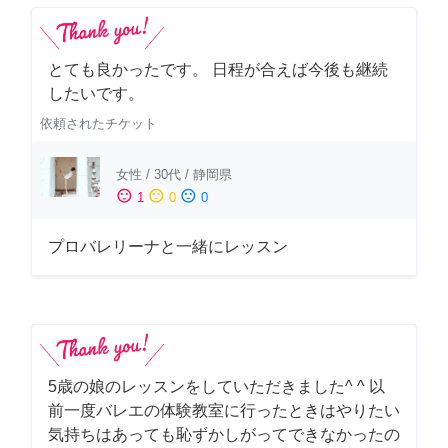
とても良かったです。 日程が合えば今後も継続
したいです。
依頼されたチケット
女性
/
30代
/
静岡県
sentiment_satisfied
sentiment_neutral
sentiment_dissatisfied
1
0
0
プロバレリーナと一緒にレッスン
5歳の娘のレッスンをしていただきました^ ^ 以
前一度バレエの体験教室に行ったときはやりたい
気持ちはあっても恥ずかしがってできなかったの