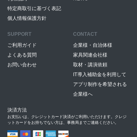
特定商取引に基づく表記
個人情報保護方針
SUPPORT
CONTACT
ご利用ガイド
企業様・自治体様
よくある質問
家具関連会社様
お問い合わせ
取材・講演依頼
IT導入補助金を利用して
アプリ制作を希望される
企業様へ
決済方法
お支払いは、クレジットカード決済がご利用いただけます。クレジ
ットカードをお持ちでない方は、事務局までご連絡ください。