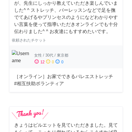
が、先生にしっかり教えていただき楽しんでいま
した^ ^ ストレッチ、バーレッスンなどで足を撫
でてあげるやプリンセスのようになどわかりやす
い言葉を使って指導いただきオンラインでも十分
伝わりました^ ^ お友達にもすすめたいです。
依頼されたチケット
女性
/
30代
/
東京都
sentiment_satisfied
sentiment_neutral
sentiment_dissatisfied
12
0
0
［オンライン］お家でできるバレエストレッチ
#相互扶助ボランティア
きょうはピルエットを見ていただきました。見て