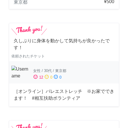
¥500
東京都
久しぶりに身体を動かして気持ちが良かったで
す！
依頼されたチケット
女性
/
30代
/
東京都
sentiment_satisfied
sentiment_neutral
sentiment_dissatisfied
12
0
0
［オンライン］バレエストレッチ ※お家ででき
ます！ #相互扶助ボランティア