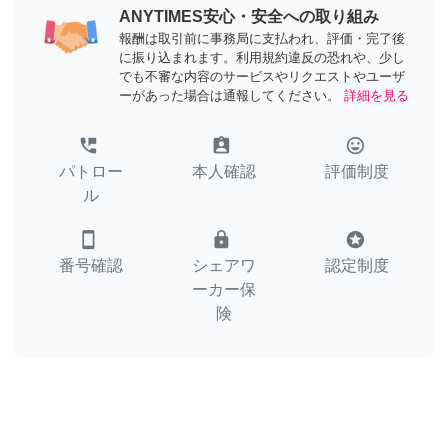
ANYTIMES安心・安全への取り組み
報酬は取引前に事務局に支払われ、評価・完了後
に振り込まれます。利用規約違反の恐れや、少し
でも不審な内容のサービスやリクエストやユーザ
ーがあった場合は通報してください。
詳細を見る
perm_phone_msg
assignment_ind
tag_faces
パトロー
本人確認
評価制度
ル
smartphone
lock
stars
番号確認
シェアワ
認定制度
ーカー保
険