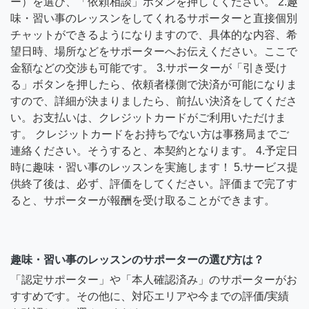
ー）を選び、「依頼相談」ボタンを押してください。 2.趣
味・習い事のレッスンをしてくれるサポーターと直接個別
チャットができるようになりますので、具体的な内容、希
望日時、場所などをサポーターへお伝えください。ここで
金額などの交渉も可能です。 3.サポーターが「引き受け
る」ボタンを押したら、依頼者様側で決済が可能になりま
すので、詳細が決まりましたら、前払い決済をしてくださ
い。お支払いは、クレジットカードがご利用いただけま
す。 クレジットカードをお持ちでない方は事務局までご
連絡ください。そうすると、本契約となります。 4.予定日
時に趣味・習い事のレッスンを実施します！ 5.サービス提
供終了後は、必ず、評価をしてください。評価まで完了す
ると、サポーターが報酬を受け取ることができます。
趣味・習い事のレッスンのサポーターの選び方は？
「認定サポーター」や「本人確認済み」のサポーターがお
すすめです。その他に、対応エリアや今までの評価/実績