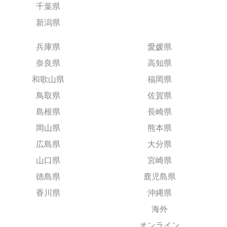
千葉県
新潟県
兵庫県
愛媛県
奈良県
高知県
和歌山県
福岡県
鳥取県
佐賀県
島根県
長崎県
岡山県
熊本県
広島県
大分県
山口県
宮崎県
徳島県
鹿児島県
香川県
沖縄県
海外
オンライン