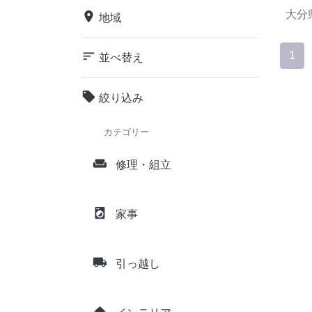
大分
place
地域
sort
1
並べ替え
local_offer
絞り込み
カテゴリー
weekend
修理・組立
local_laundry_service
家事
local_shipping
引っ越し
home