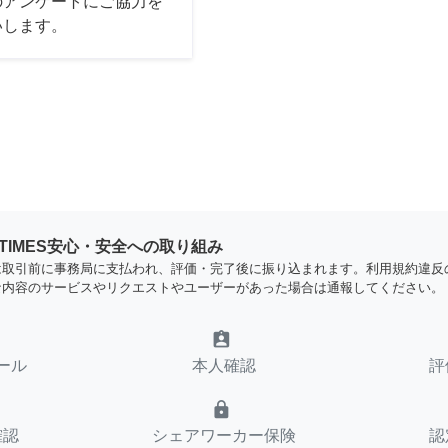
のアンケートにご協力を
いします。
YTIMES安心・安全への取り組み
は取引前に事務局に支払われ、評価・完了後に振り込まれます。利用規約違反
な内容のサービスやリクエストやユーザーがあった場合は通報してください。
assignment_ind
ール
本人確認
評
lock
確認
シェアワーカー保険
認