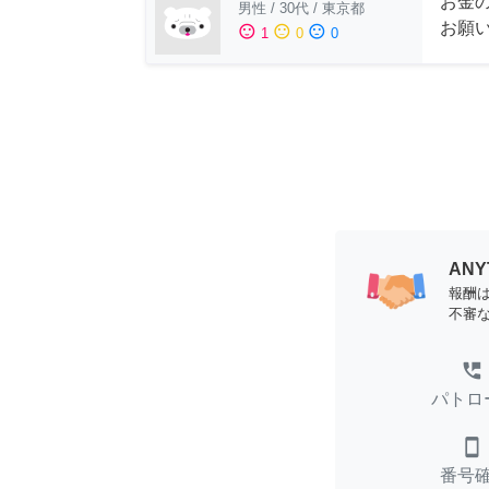
お金
男性
/
30代
/
東京都
お願
sentiment_satisfied
sentiment_neutral
sentiment_dissatisfied
1
0
0
AN
報酬
不審
perm_phone_msg
パトロ
smartphone
番号