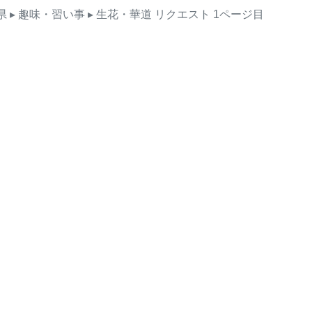
県
▸ 趣味・習い事
▸ 生花・華道
リクエスト
1ページ目