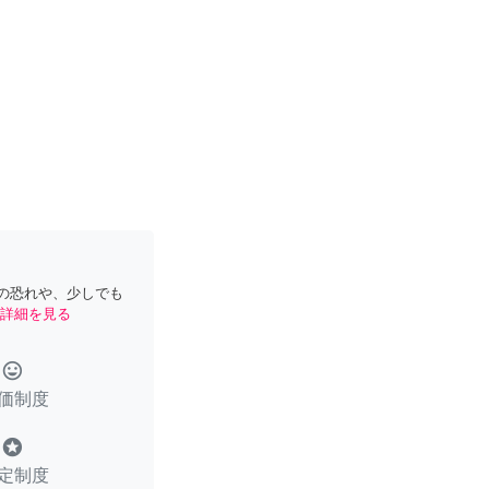
の恐れや、少しでも
詳細を見る
tag_faces
価制度
stars
定制度