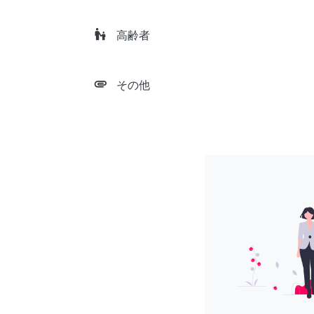
escalator_warning
高齢者
attachment
その他