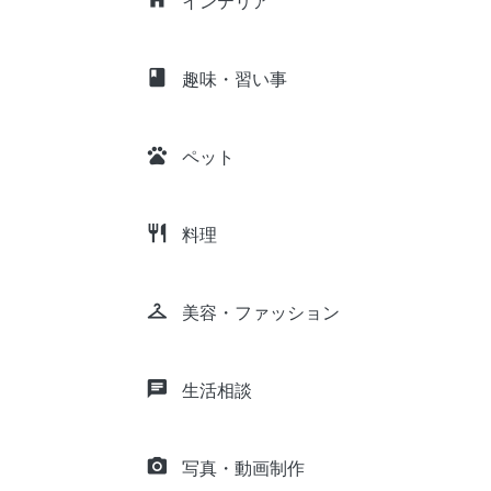
インテリア
class
趣味・習い事
pets
ペット
restaurant
料理
checkroom
美容・ファッション
chat
生活相談
camera_alt
写真・動画制作