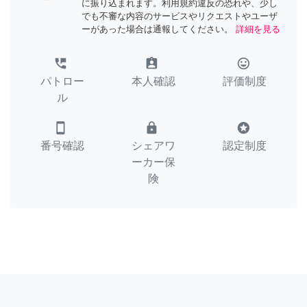
に振り込まれます。利用規約違反の恐れや、少し
でも不審な内容のサービスやリクエストやユーザ
ーがあった場合は通報してください。
詳細を見る
perm_phone_msg
assignment_ind
tag_faces
パトロー
本人確認
評価制度
ル
smartphone
lock
stars
番号確認
シェアワ
認定制度
ーカー保
険