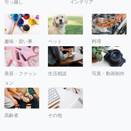
引っ越し
インテリア
趣味・習い事
ペット
料理
美容・ファッシ
生活相談
写真・動画制作
ョン
その他
高齢者