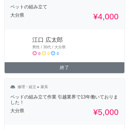
ベットの組み立て
¥4,000
大分県
江口 広太郎
男性
/
30代
/
大分県
sentiment_satisfied
sentiment_neutral
sentiment_dissatisfied
0
0
0
終了
weekend
修理・組立
▸ 家具
ベッドの組み立て作業 引越業界で13年働いておりま
した！
¥5,000
大分県