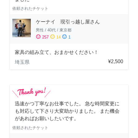
依頼されたチケット
ケーナイ 現引っ越し屋さん
男性
/
40代
/
東京都
sentiment_satisfied
sentiment_neutral
sentiment_dissatisfied
257
14
1
家具の組み立て、おまかせください！
¥2,500
埼玉県
迅速かつ丁寧なお仕事でした。 急な時間変更に
も対応して下さり大変助かりました。 また機会
があればお願いしたいです。
依頼されたチケット