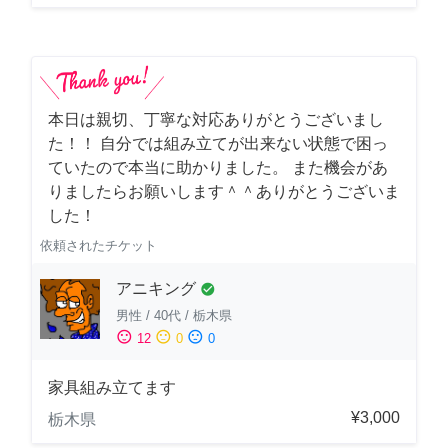
本日は親切、丁寧な対応ありがとうございまし
た！！ 自分では組み立てが出来ない状態で困っ
ていたので本当に助かりました。 また機会があ
りましたらお願いします＾＾ありがとうございま
した！
依頼されたチケット
アニキング
check_circle
男性
/
40代
/
栃木県
sentiment_satisfied
sentiment_neutral
sentiment_dissatisfied
12
0
0
家具組み立てます
¥3,000
栃木県