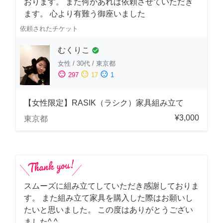
おります。 また何かあれば依頼させていただき
ます。 心より有難う御座いました
依頼されたチケット
むくりこ
check_circle
女性
/
30代
/
東京都
sentiment_satisfied
sentiment_neutral
sentiment_dissatisfied
297
17
1
【女性限定】RASIK（ラシク）家具組み立て
¥3,000
東京都
スムーズに組み立てしていただき感謝しておりま
す。 また組み立て家具を購入した際はお願いし
たいと思いました。 この度はありがとうござい
ました^ ^