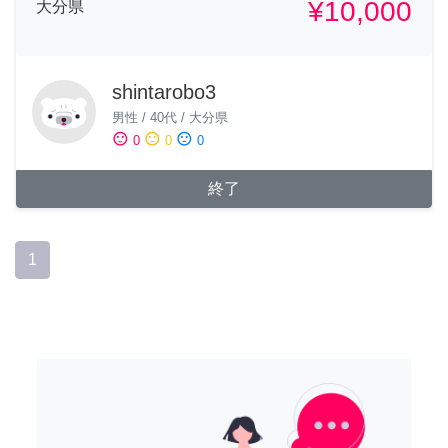
¥10,000
大分県
shintarobo3
男性
/
40代
/
大分県
sentiment_satisfied
sentiment_neutral
sentiment_dissatisfied
0
0
0
終了
1