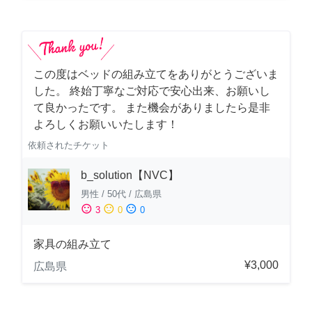
この度はベッドの組み立てをありがとうございま
した。 終始丁寧なご対応で安心出来、お願いし
て良かったです。 また機会がありましたら是非
よろしくお願いいたします！
依頼されたチケット
b_solution【NVC】
男性
/
50代
/
広島県
sentiment_satisfied
sentiment_neutral
sentiment_dissatisfied
3
0
0
家具の組み立て
¥3,000
広島県