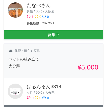
たなべさん
男性
/
30代
/
大阪府
sentiment_satisfied
sentiment_neutral
sentiment_dissatisfied
1
0
0
募集期限
：
2027/6/1
募集中
weekend
修理・組立
▸ 家具
ベッドの組み立て
¥5,000
大分県
はるんるん3318
女性
/
30代
/
大分県
sentiment_satisfied
sentiment_neutral
sentiment_dissatisfied
0
0
0