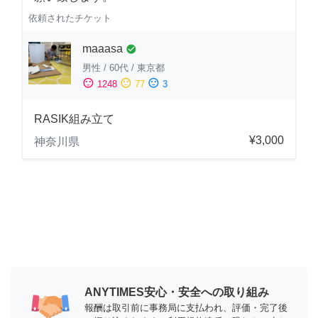
依頼されたチケット
maaasa
check_circle
男性
/
60代
/
東京都
sentiment_satisfied
sentiment_neutral
sentiment_dissatisfied
1248
77
3
RASIK組み立て
¥3,000
神奈川県
ANYTIMES安心・安全への取り組み
報酬は取引前に事務局に支払われ、評価・完了後