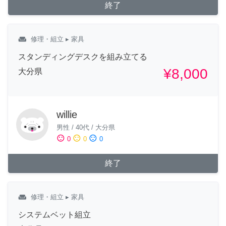
終了
weekend
修理・組立
▸ 家具
スタンディングデスクを組み立てる
¥8,000
大分県
willie
男性
/
40代
/
大分県
sentiment_satisfied
sentiment_neutral
sentiment_dissatisfied
0
0
0
終了
weekend
修理・組立
▸ 家具
システムベット組立