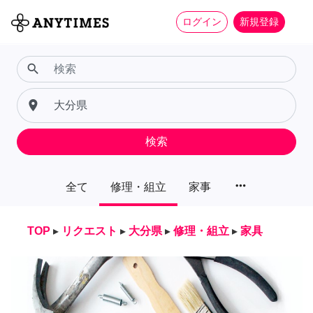
ログイン
新規登録
search
place
検索
more_horiz
全て
修理・組立
家事
TOP
▸
リクエスト
▸
大分県
▸
修理・組立
▸
家具