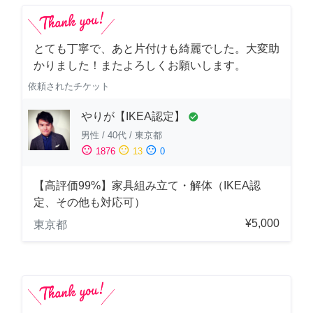
とても丁寧で、あと片付けも綺麗でした。大変助
かりました！またよろしくお願いします。
依頼されたチケット
やりが【IKEA認定】
check_circle
男性
/
40代
/
東京都
sentiment_satisfied
sentiment_neutral
sentiment_dissatisfied
1876
13
0
【高評価99%】家具組み立て・解体（IKEA認
定、その他も対応可）
¥5,000
東京都