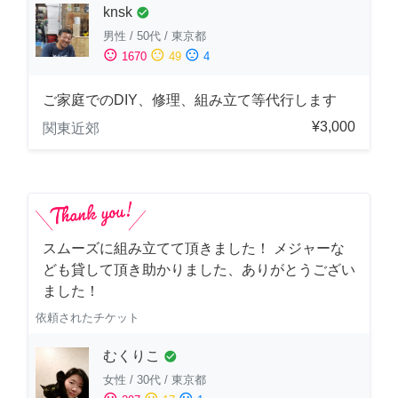
knsk
check_circle
男性
/
50代
/
東京都
sentiment_satisfied
sentiment_neutral
sentiment_dissatisfied
1670
49
4
ご家庭でのDIY、修理、組み立て等代行します
¥3,000
関東近郊
スムーズに組み立てて頂きました！ メジャーな
ども貸して頂き助かりました、ありがとうござい
ました！
依頼されたチケット
むくりこ
check_circle
女性
/
30代
/
東京都