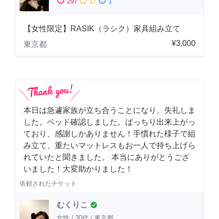
sentiment_satisfied
sentiment_neutral
sentiment_dissatisfied
297
17
1
【女性限定】RASIK（ラシク）家具組み立て
¥3,000
東京都
本日は急遽家族が立ち合うことになり、失礼しま
した。ベッド確認しました。ばっちり出来上がっ
ており、感謝しかありません！手慣れた様子で組
み立て、重たいマットレスもお一人で持ち上げら
れていたと聞きました。 本当にありがとうござ
いました！大変助かりました！
依頼されたチケット
むくりこ
check_circle
女性
/
30代
/
東京都