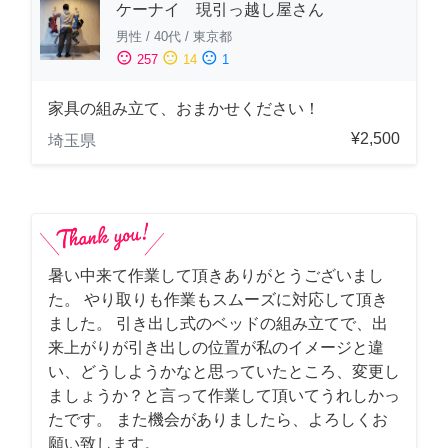
ケーナイ 現引っ越し屋さん
男性
/
40代
/
東京都
sentiment_satisfied
sentiment_neutral
sentiment_dissatisfied
257
14
1
家具の組み立て、おまかせください！
¥2,500
埼玉県
暑い中来て作業して頂きありがとうございまし
た。 やり取りも作業もスムーズに対応して頂き
ました。 引き出し式のベッドの組み立てで、出
来上がりが引き出しの位置が私のイメージと違
い、どうしようかなと思っていたところ、変更し
ましょうか？と言って作業して頂いてうれしかっ
たです。 また機会がありましたら、よろしくお
願い致します。