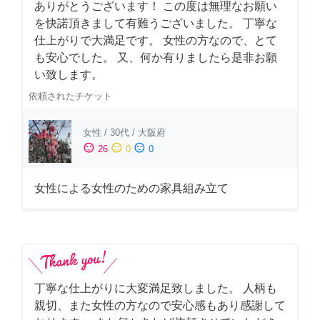
ありがとうございます！ この度は無理なお願い
を快諾頂きまして有難うございました。 丁寧な
仕上がりで大満足です。 女性の方なので、とて
も安心でした。 又、何か有りましたら是非お願
い致します。
依頼されたチケット
女性
/
30代
/
大阪府
sentiment_satisfied
sentiment_neutral
sentiment_dissatisfied
26
0
0
女性による女性のための家具組み立て
丁寧な仕上がりに大変満足致しました。 人柄も
親切、また女性の方なので安心感もあり感謝して