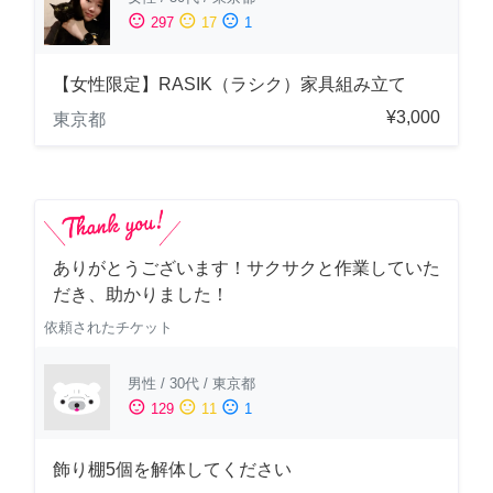
sentiment_satisfied
sentiment_neutral
sentiment_dissatisfied
297
17
1
【女性限定】RASIK（ラシク）家具組み立て
¥3,000
東京都
ありがとうございます！サクサクと作業していた
だき、助かりました！
依頼されたチケット
男性
/
30代
/
東京都
sentiment_satisfied
sentiment_neutral
sentiment_dissatisfied
129
11
1
飾り棚5個を解体してください