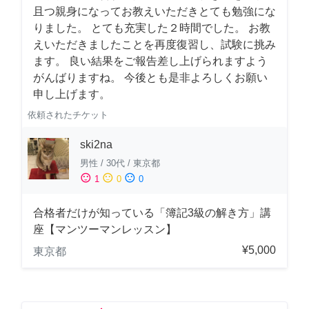
且つ親身になってお教えいただきとても勉強にな
りました。 とても充実した２時間でした。 お教
えいただきましたことを再度復習し、試験に挑み
ます。 良い結果をご報告差し上げられますよう
がんばりますね。 今後とも是非よろしくお願い
申し上げます。
依頼されたチケット
ski2na
男性
/
30代
/
東京都
sentiment_satisfied
sentiment_neutral
sentiment_dissatisfied
1
0
0
合格者だけが知っている「簿記3級の解き方」講
座【マンツーマンレッスン】
¥5,000
東京都