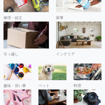
修理・組立
家事
引っ越し
インテリア
趣味・習い事
ペット
料理