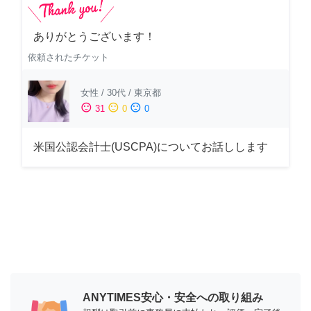
ありがとうございます！
依頼されたチケット
女性
/
30代
/
東京都
sentiment_satisfied
sentiment_neutral
sentiment_dissatisfied
31
0
0
米国公認会計士(USCPA)についてお話しします
ANYTIMES安心・安全への取り組み