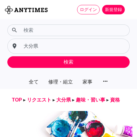
ログイン
新規登録
search
place
検索
more_horiz
全て
修理・組立
家事
TOP
▸
リクエスト
▸
大分県
▸
趣味・習い事
▸
資格