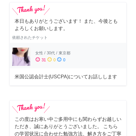
本日もありがとうございます！ また、今後とも
よろしくお願いします。
依頼されたチケット
女性
/
30代
/
東京都
sentiment_satisfied
sentiment_neutral
sentiment_dissatisfied
31
0
0
米国公認会計士(USCPA)についてお話しします
この度はお寒い中ご多用中にも関わらずお越しい
ただき、誠にありがとうございました。 こちら
の学習状況に合わせた勉強方法、解き方をご丁寧