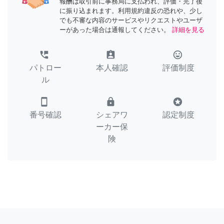
報酬は取引前に事務局に支払われ、評価・完了後
に振り込まれます。利用規約違反の恐れや、少し
でも不審な内容のサービスやリクエストやユーザ
ーがあった場合は通報してください。
詳細を見る
perm_phone_msg
assignment_ind
tag_faces
パトロー
本人確認
評価制度
ル
smartphone
lock
stars
番号確認
シェアワ
認定制度
ーカー保
険