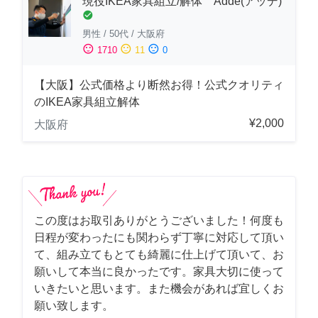
現役IKEA家具組立/解体 Adde(アッデ)
check_circle
男性
/
50代
/
大阪府
sentiment_satisfied
sentiment_neutral
sentiment_dissatisfied
1710
11
0
【大阪】公式価格より断然お得！公式クオリティ
のIKEA家具組立解体
¥2,000
大阪府
この度はお取引ありがとうございました！何度も
日程が変わったにも関わらず丁寧に対応して頂い
て、組み立てもとても綺麗に仕上げて頂いて、お
願いして本当に良かったです。家具大切に使って
いきたいと思います。また機会があれば宜しくお
願い致します。