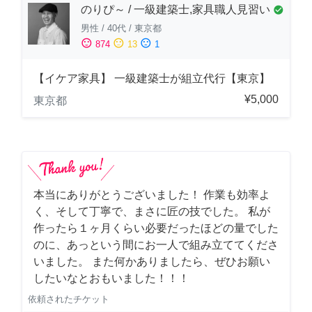
のりぴ～ / 一級建築士,家具職人見習い
check_circle
男性
/
40代
/
東京都
sentiment_satisfied
sentiment_neutral
sentiment_dissatisfied
874
13
1
【イケア家具】 一級建築士が組立代行【東京】
¥5,000
東京都
本当にありがとうございました！ 作業も効率よ
く、そして丁寧で、まさに匠の技でした。 私が
作ったら１ヶ月くらい必要だったほどの量でした
のに、あっという間にお一人で組み立ててくださ
いました。 また何かありましたら、ぜひお願い
したいなとおもいました！！！
依頼されたチケット