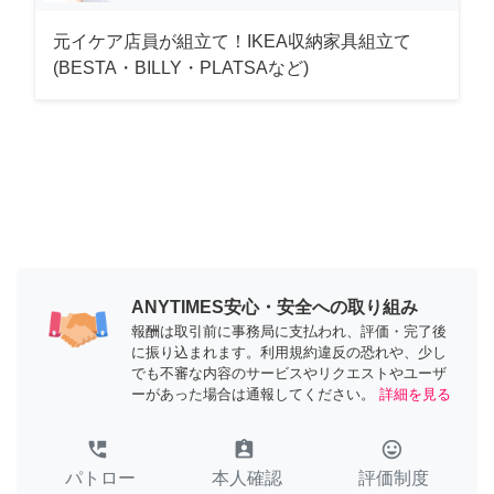
元イケア店員が組立て！IKEA収納家具組立て
(BESTA・BILLY・PLATSAなど)
ANYTIMES安心・安全への取り組み
報酬は取引前に事務局に支払われ、評価・完了後
に振り込まれます。利用規約違反の恐れや、少し
でも不審な内容のサービスやリクエストやユーザ
ーがあった場合は通報してください。
詳細を見る
perm_phone_msg
assignment_ind
tag_faces
パトロー
本人確認
評価制度