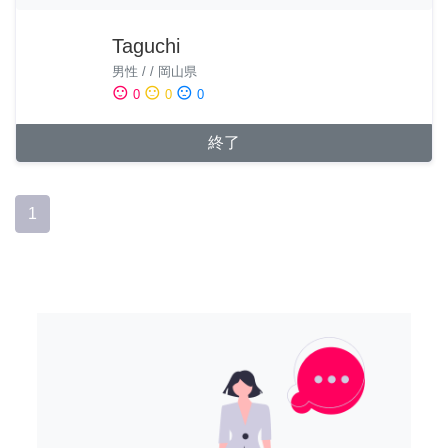
Taguchi
男性
/
/
岡山県
sentiment_satisfied
sentiment_neutral
sentiment_dissatisfied
0
0
0
終了
1