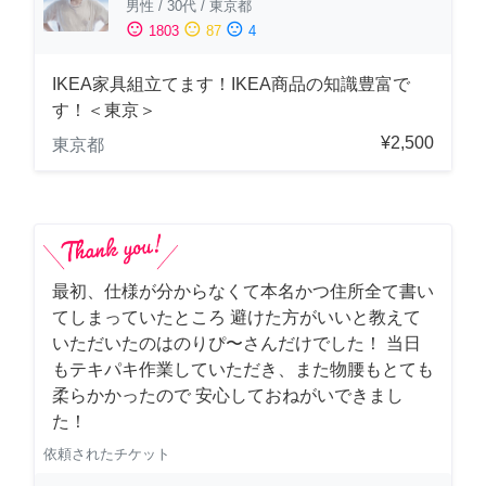
男性
/
30代
/
東京都
sentiment_satisfied
sentiment_neutral
sentiment_dissatisfied
1803
87
4
IKEA家具組立てます！IKEA商品の知識豊富で
す！＜東京＞
¥2,500
東京都
最初、仕様が分からなくて本名かつ住所全て書い
てしまっていたところ 避けた方がいいと教えて
いただいたのはのりぴ〜さんだけでした！ 当日
もテキパキ作業していただき、また物腰もとても
柔らかかったので 安心しておねがいできまし
た！
依頼されたチケット