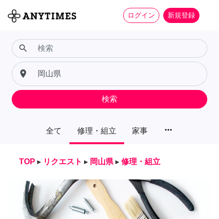
ログイン
新規登録
search
place
検索
more_horiz
全て
修理・組立
家事
TOP
▸
リクエスト
▸
岡山県
▸
修理・組立