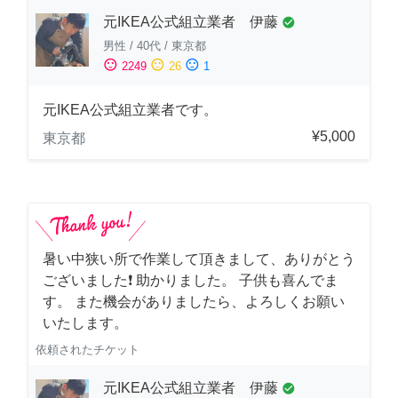
元IKEA公式組立業者 伊藤
check_circle
男性
/
40代
/
東京都
sentiment_satisfied
sentiment_neutral
sentiment_dissatisfied
2249
26
1
元IKEA公式組立業者です。
¥5,000
東京都
暑い中狭い所で作業して頂きまして、ありがとう
ございました❗️ 助かりました。 子供も喜んでま
す。 また機会がありましたら、よろしくお願い
いたします。
依頼されたチケット
元IKEA公式組立業者 伊藤
check_circle