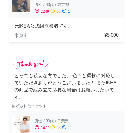
男性
/
40代
/
東京都
sentiment_satisfied
sentiment_neutral
sentiment_dissatisfied
2249
26
1
元IKEA公式組立業者です。
¥5,000
東京都
とっても親切な方でした。 色々と柔軟に対応し
ていただきありがとうございました！ またIKEA
の商品で組み立て必要な場合はお願いしたいで
す。
依頼されたチケット
男性
/
30代
/
千葉県
sentiment_satisfied
sentiment_neutral
sentiment_dissatisfied
1477
28
1