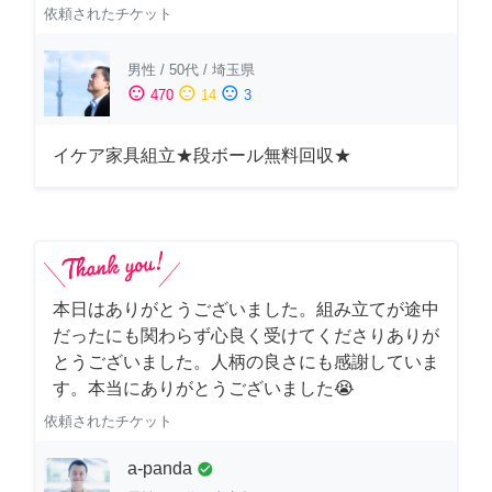
依頼されたチケット
男性
/
50代
/
埼玉県
sentiment_satisfied
sentiment_neutral
sentiment_dissatisfied
470
14
3
イケア家具組立★段ボール無料回収★
本日はありがとうございました。組み立てが途中
だったにも関わらず心良く受けてくださりありが
とうございました。人柄の良さにも感謝していま
す。本当にありがとうございました😭
依頼されたチケット
a-panda
check_circle