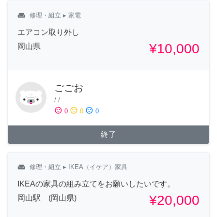
weekend
修理・組立
▸ 家電
エアコン取り外し
¥10,000
岡山県
ごごお
/
/
sentiment_satisfied
sentiment_neutral
sentiment_dissatisfied
0
0
0
終了
weekend
修理・組立
▸ IKEA（イケア）家具
IKEAの家具の組み立てをお願いしたいです。
¥20,000
岡山駅 (岡山県)