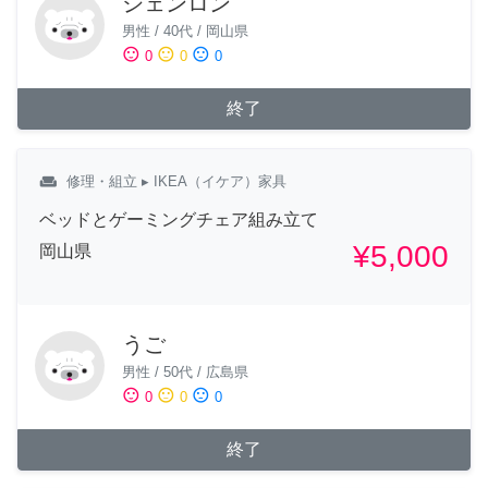
シェンロン
男性
/
40代
/
岡山県
sentiment_satisfied
sentiment_neutral
sentiment_dissatisfied
0
0
0
終了
weekend
修理・組立
▸ IKEA（イケア）家具
ベッドとゲーミングチェア組み立て
¥5,000
岡山県
うご
男性
/
50代
/
広島県
sentiment_satisfied
sentiment_neutral
sentiment_dissatisfied
0
0
0
終了