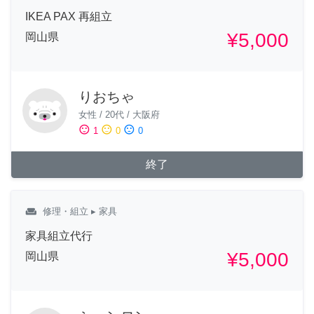
IKEA PAX 再組立
¥5,000
岡山県
りおちゃ
女性
/
20代
/
大阪府
sentiment_satisfied
sentiment_neutral
sentiment_dissatisfied
1
0
0
終了
weekend
修理・組立
▸ 家具
家具組立代行
¥5,000
岡山県