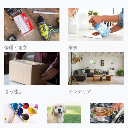
修理・組立
家事
引っ越し
インテリア