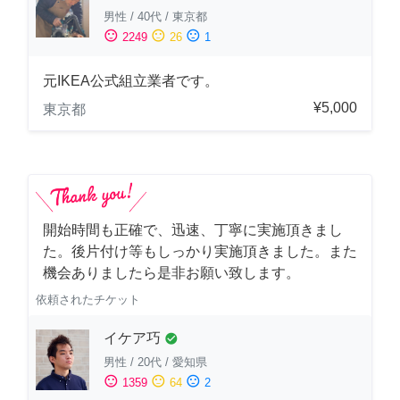
男性
/
40代
/
東京都
sentiment_satisfied
sentiment_neutral
sentiment_dissatisfied
2249
26
1
元IKEA公式組立業者です。
¥5,000
東京都
開始時間も正確で、迅速、丁寧に実施頂きまし
た。後片付け等もしっかり実施頂きました。また
機会ありましたら是非お願い致します。
依頼されたチケット
イケア巧
check_circle
男性
/
20代
/
愛知県
sentiment_satisfied
sentiment_neutral
sentiment_dissatisfied
1359
64
2