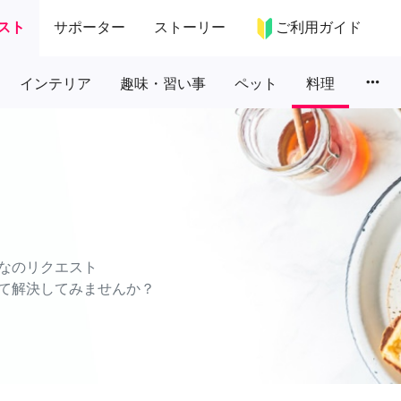
スト
サポーター
ストーリー
ご利用ガイド
more_horiz
インテリア
趣味・習い事
ペット
料理
なのリクエスト
て解決してみませんか？