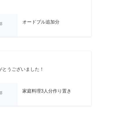
オードブル追加分
都
りがとうございました！
家庭料理3人分作り置き
都