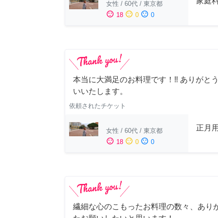
家庭
女性
/
60代
/
東京都
sentiment_satisfied
sentiment_neutral
sentiment_dissatisfied
18
0
0
本当に大満足のお料理です！‼️ ありがと
いいたします。
依頼されたチケット
正月
女性
/
60代
/
東京都
sentiment_satisfied
sentiment_neutral
sentiment_dissatisfied
18
0
0
繊細な心のこもったお料理の数々、あり