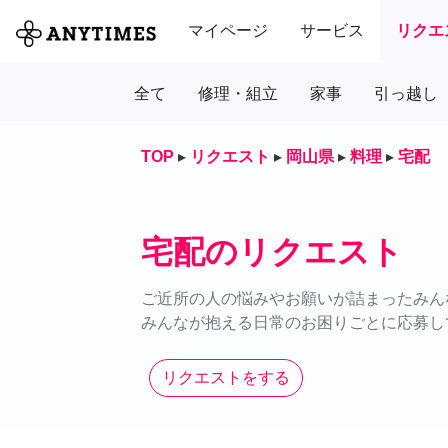
マイページ
サービス
リクエ
全て
修理・組立
家事
引っ越し
TOP
▸
リクエスト
▸
岡山県
▸
料理
▸
宅配
宅配のリクエスト
ご近所の人の悩みやお願いが詰まったみん
みんなが抱える日常のお困りごとに応募し
リクエストをする