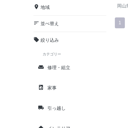
岡山
place
地域
sort
1
並べ替え
local_offer
絞り込み
カテゴリー
weekend
修理・組立
local_laundry_service
家事
local_shipping
引っ越し
home