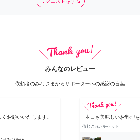
リクエストをする
みんなのレビュー
依頼者のみなさまからサポーターへの感謝の言葉
しくお願いいたします。
本日も美味しいお料理を
依頼されたチケット