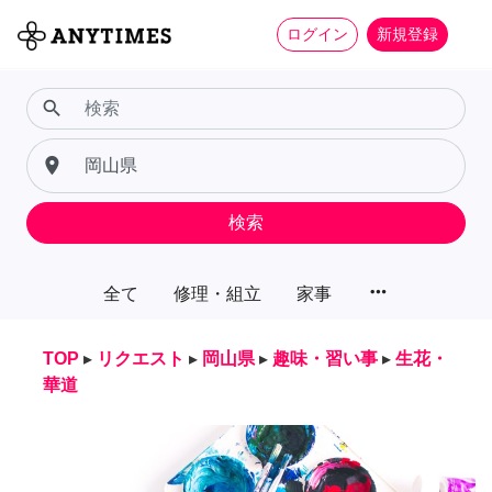
ログイン
新規登録
search
place
検索
more_horiz
全て
修理・組立
家事
TOP
▸
リクエスト
▸
岡山県
▸
趣味・習い事
▸
生花・
華道