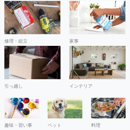
修理・組立
家事
引っ越し
インテリア
趣味・習い事
ペット
料理