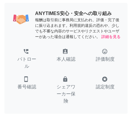
ANYTIMES安心・安全への取り組み
報酬は取引前に事務局に支払われ、評価・完了後
に振り込まれます。利用規約違反の恐れや、少し
でも不審な内容のサービスやリクエストやユーザ
ーがあった場合は通報してください。
詳細を見る
perm_phone_msg
assignment_ind
tag_faces
パトロー
本人確認
評価制度
ル
smartphone
lock
stars
番号確認
シェアワ
認定制度
ーカー保
険