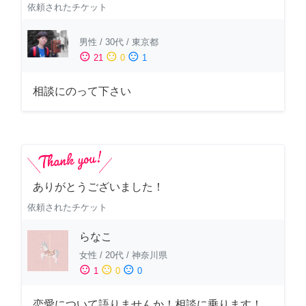
依頼されたチケット
男性
/
30代
/
東京都
sentiment_satisfied
sentiment_neutral
sentiment_dissatisfied
21
0
1
相談にのって下さい
ありがとうございました！
依頼されたチケット
らなこ
女性
/
20代
/
神奈川県
sentiment_satisfied
sentiment_neutral
sentiment_dissatisfied
1
0
0
恋愛について語りませんか！相談に乗ります！