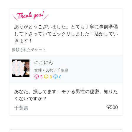
ありがとうございました。とても丁寧に事前準備
して下さっていてビックリしました！活かしてい
きます！
依頼されたチケット
にこにん
女性
/
30代
/
千葉県
sentiment_satisfied
sentiment_neutral
sentiment_dissatisfied
5
0
0
あなた、損してます！モテる男性の秘密、知りた
くないですか？
¥500
千葉県