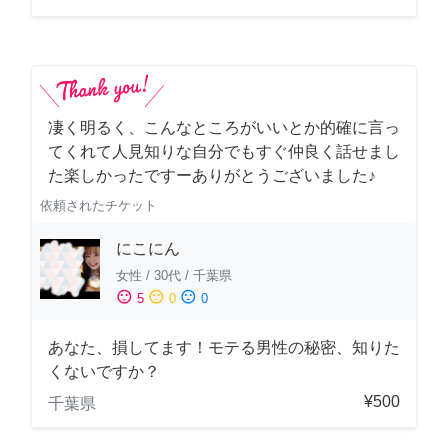
凄く明るく、こんなところがいいとか的確に言っ
てくれて人見知りな自分でもすぐ仲良く話せまし
た楽しかったですーありがとうございました♪
依頼されたチケット
にこにん
女性
/
30代
/
千葉県
sentiment_satisfied
sentiment_neutral
sentiment_dissatisfied
5
0
0
あなた、損してます！モテる男性の秘密、知りた
くないですか？
¥500
千葉県