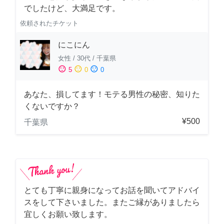
でしたけど、大満足です。
依頼されたチケット
にこにん
女性
/
30代
/
千葉県
sentiment_satisfied
sentiment_neutral
sentiment_dissatisfied
5
0
0
あなた、損してます！モテる男性の秘密、知りた
くないですか？
¥500
千葉県
とても丁寧に親身になってお話を聞いてアドバイ
スをして下さいました。またご縁がありましたら
宜しくお願い致します。