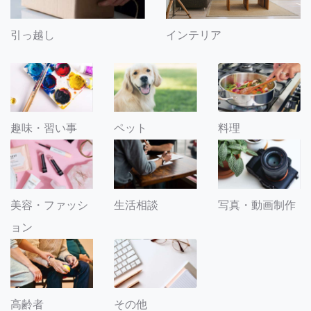
引っ越し
インテリア
趣味・習い事
ペット
料理
美容・ファッシ
生活相談
写真・動画制作
ョン
その他
高齢者