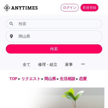
ログイン
新規登録
search
place
検索
more_horiz
全て
修理・組立
家事
TOP
▸
リクエスト
▸
岡山県
▸
生活相談
▸
恋愛