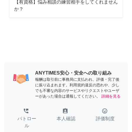
【有資格】悩み相談の練習相手をしてくれません
か？
ANYTIMES安心・安全への取り組み
報酬は取引前に事務局に支払われ、評価・完了後
に振り込まれます。利用規約違反の恐れや、少し
でも不審な内容のサービスやリクエストやユーザ
ーがあった場合は通報してください。
詳細を見る
perm_phone_msg
assignment_ind
tag_faces
パトロー
本人確認
評価制度
ル