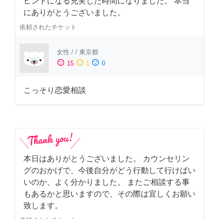
ヒントになる充実した時間になりました。 本当
にありがとうございました。
依頼されたチケット
女性
/
/
東京都
sentiment_satisfied
sentiment_neutral
sentiment_dissatisfied
15
1
0
こっそり恋愛相談
本日はありがとうございました。 カウンセリン
グのおかげで、今後自分がどう行動して行けばい
いのか、よく分かりました。 またご相談する事
もあるかと思いますので、その際は宜しくお願い
致します。