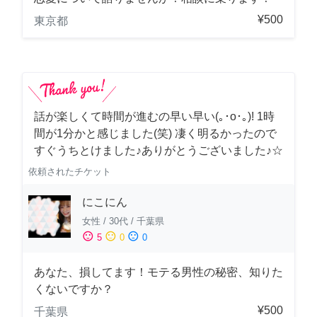
¥500
東京都
話が楽しくて時間が進むの早い早い(｡･о･｡)! 1時
間が1分かと感じました(笑) 凄く明るかったので
すぐうちとけました♪ありがとうございました♪☆
依頼されたチケット
にこにん
女性
/
30代
/
千葉県
sentiment_satisfied
sentiment_neutral
sentiment_dissatisfied
5
0
0
あなた、損してます！モテる男性の秘密、知りた
くないですか？
¥500
千葉県