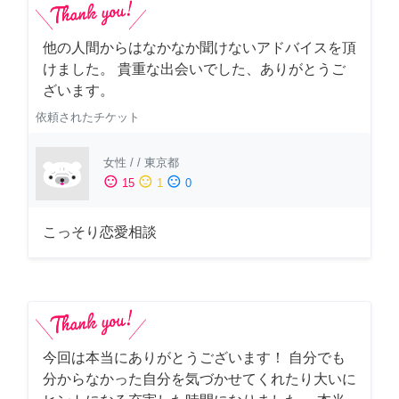
他の人間からはなかなか聞けないアドバイスを頂
けました。 貴重な出会いでした、ありがとうご
ざいます。
依頼されたチケット
女性
/
/
東京都
sentiment_satisfied
sentiment_neutral
sentiment_dissatisfied
15
1
0
こっそり恋愛相談
今回は本当にありがとうございます！ 自分でも
分からなかった自分を気づかせてくれたり大いに