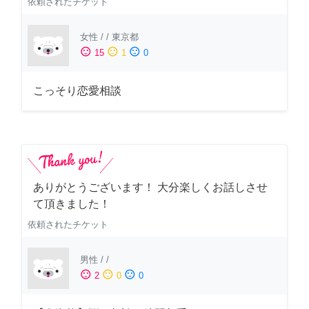
依頼されたチケット
女性
/
/
東京都
sentiment_satisfied
sentiment_neutral
sentiment_dissatisfied
15
1
0
こっそり恋愛相談
ありがとうございます！ 大分楽しくお話しさせ
て頂きました！
依頼されたチケット
男性
/
/
sentiment_satisfied
sentiment_neutral
sentiment_dissatisfied
2
0
0