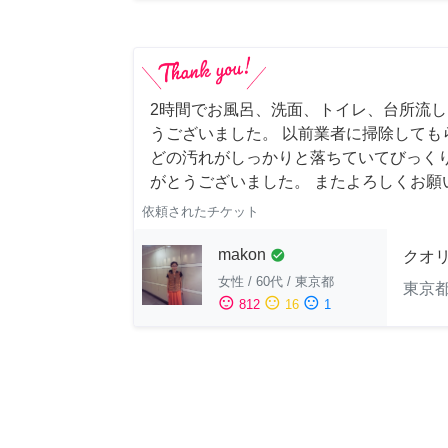
2時間でお風呂、洗面、トイレ、台所流
うございました。 以前業者に掃除しても
どの汚れがしっかりと落ちていてびっくり
がとうございました。 またよろしくお願い申
依頼されたチケット
makon
check_circle
クオ
女性
/
60代
/
東京都
東京
sentiment_satisfied
sentiment_neutral
sentiment_dissatisfied
812
16
1