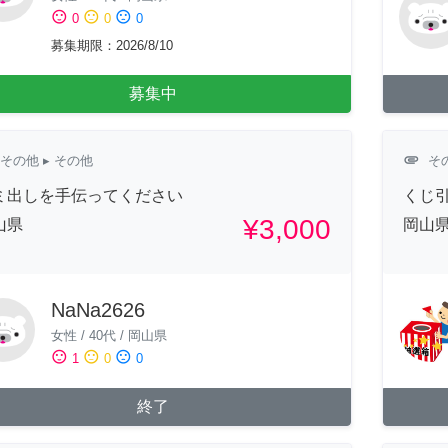
sentiment_satisfied
sentiment_neutral
sentiment_dissatisfied
0
0
0
募集期限
：
2026/8/10
募集中
attachment
その他
▸ その他
そ
ミ出しを手伝ってください
くじ引
¥3,000
山県
岡山
NaNa2626
女性
/
40代
/
岡山県
sentiment_satisfied
sentiment_neutral
sentiment_dissatisfied
1
0
0
終了