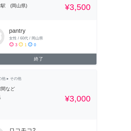
¥3,500
駅 (岡山県)
pantry
女性
/
60代
/
岡山県
sentiment_satisfied
sentiment_neutral
sentiment_dissatisfied
3
1
0
終了
の他
▸ その他
隙間など
¥3,000
県
ロコモコ2