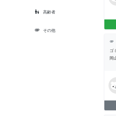
escalator_warning
高齢者
attachment
その他
attachment
ゴ
岡