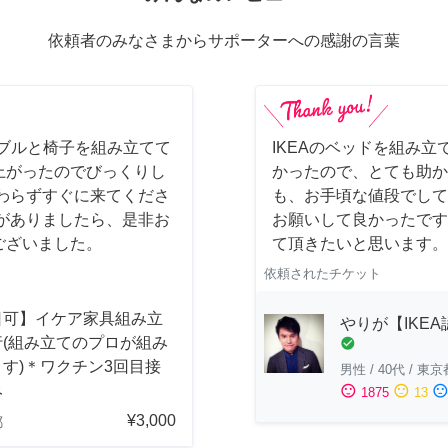
依頼者のみなさまからサポーターへの感謝の言葉
ーブルと椅子を組み立てて
IKEAのベッドを組み立
上がったのでびっくりし
かったので、とても助か
わらずすぐに来てくださ
も、お手頃な値段でして
がありましたら、是非お
お願いして良かったです
ございました。
て頂きたいと思います。
依頼されたチケット
日可】イケア家具組み立
やりが【IKE
行(組み立てのプロが組み
check_circle
す)＊ワクチン3回目接
男性
/
40代
/
東京
み
sentiment_satisfied
sentiment_neutral
sentiment_dissatisfi
1875
13
¥3,000
都