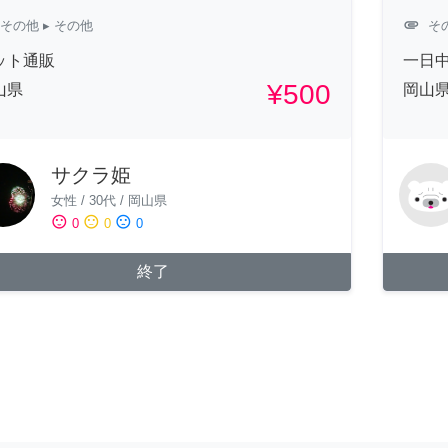
attachment
その他
▸ その他
そ
ット通販
一日
¥500
山県
岡山
サクラ姫
女性
/
30代
/
岡山県
sentiment_satisfied
sentiment_neutral
sentiment_dissatisfied
0
0
0
終了