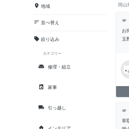
岡山
place
地域
attachment
sort
並べ替え
お
local_offer
玉
絞り込み
カテゴリー
weekend
修理・組立
local_laundry_service
家事
local_shipping
引っ越し
attachment
草
home
インテリア