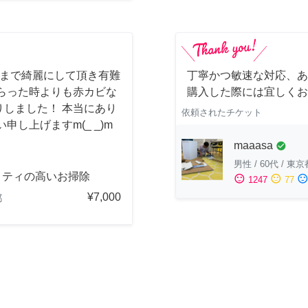
しまで綺麗にして頂き有難
丁寧かつ敏速な対応、あ
らった時よりも赤カビな
購入した際には宜しくお
しました！ 本当にあり
依頼されたチケット
し上げますm(_ _)m
maaasa
check_circle
男性
/
60代
/
東京
リティの高いお掃除
sentiment_satisfied
sentiment_neutral
sentiment_dissatisfi
1247
77
¥7,000
都