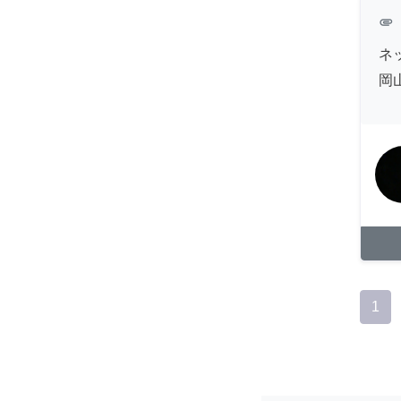
attachment
ネ
岡
1