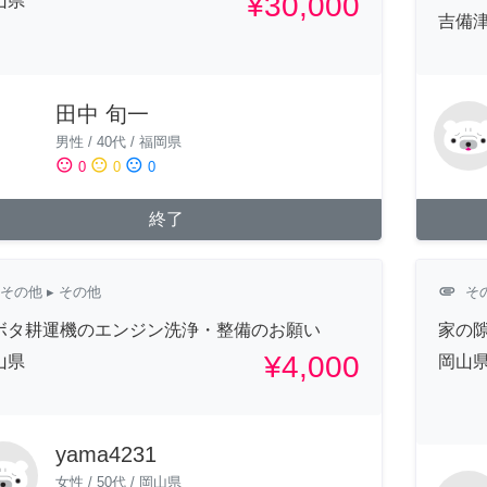
¥30,000
山県
吉備津
田中 旬一
男性
/
40代
/
福岡県
sentiment_satisfied
sentiment_neutral
sentiment_dissatisfied
0
0
0
終了
attachment
その他
▸ その他
そ
ボタ耕運機のエンジン洗浄・整備のお願い
家の
¥4,000
山県
岡山
yama4231
女性
/
50代
/
岡山県