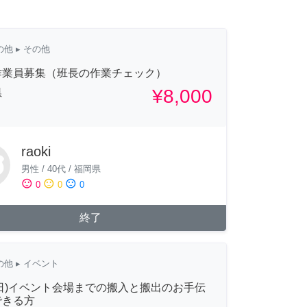
の他
▸ その他
作業員募集（班長の作業チェック）
¥8,000
県
raoki
男性
/
40代
/
福岡県
sentiment_satisfied
sentiment_neutral
sentiment_dissatisfied
0
0
0
終了
の他
▸ イベント
0(日)イベント会場までの搬入と搬出のお手伝
できる方