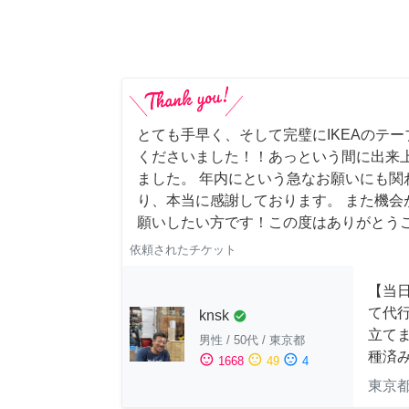
とても手早く、そして完璧にIKEAのテ
くださいました！！あっという間に出来
ました。 年内にという急なお願いにも関
り、本当に感謝しております。 また機会
願いしたい方です！この度はありがとう
依頼されたチケット
【当
て代
knsk
check_circle
立てま
男性
/
50代
/
東京都
種済
sentiment_satisfied
sentiment_neutral
sentiment_dissatisfied
1668
49
4
東京