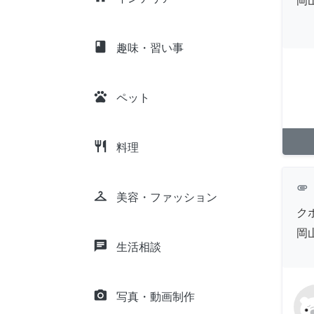
岡
class
趣味・習い事
pets
ペット
restaurant
料理
attachment
checkroom
美容・ファッション
ク
岡
chat
生活相談
camera_alt
写真・動画制作