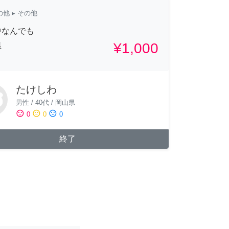
の他
▸ その他
中なんでも
¥1,000
県
たけしわ
男性
/
40代
/
岡山県
sentiment_satisfied
sentiment_neutral
sentiment_dissatisfied
0
0
0
終了