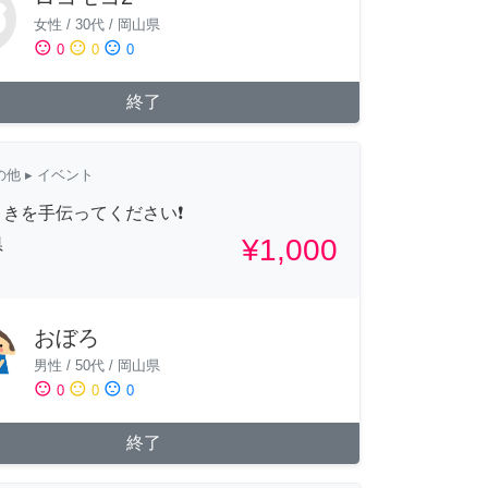
女性
/
30代
/
岡山県
sentiment_satisfied
sentiment_neutral
sentiment_dissatisfied
0
0
0
終了
の他
▸ イベント
きを手伝ってください❗️
¥1,000
県
おぼろ
男性
/
50代
/
岡山県
sentiment_satisfied
sentiment_neutral
sentiment_dissatisfied
0
0
0
終了