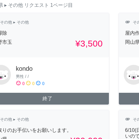
県
▸ その他
リクエスト
1ページ目
attachment
その他
▸ その他
そ
掃除
屋内
¥3,500
野市玉
岡山
kondo
男性
/
/
sentiment_satisfied
sentiment_neutral
sentiment_dissatisfied
0
0
0
終了
attachment
その他
▸ その他
そ
取りのお手伝いをお願いします。
6/1
いの