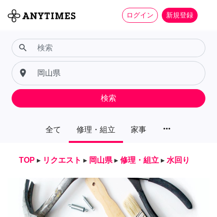
ログイン
新規登録
search
place
検索
more_horiz
全て
修理・組立
家事
TOP
▸
リクエスト
▸
岡山県
▸
修理・組立
▸
水回り