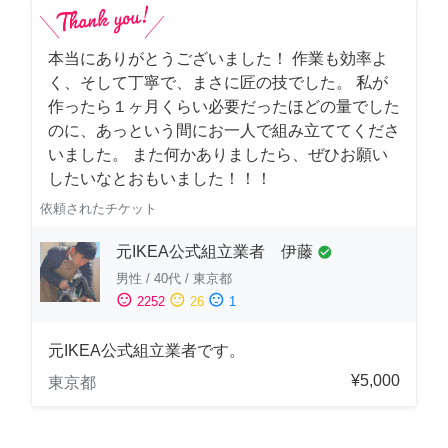
本当にありがとうございました！ 作業も効率よ
く、そして丁寧で、まさに匠の技でした。 私が
作ったら１ヶ月くらい必要だったほどの量でした
のに、あっという間にお一人で組み立ててくださ
いました。 また何かありましたら、ぜひお願い
したいなとおもいました！！！
依頼されたチケット
元IKEA公式組立業者 伊藤
check_circle
男性
/
40代
/
東京都
sentiment_satisfied
sentiment_neutral
sentiment_dissatisfied
2252
26
1
元IKEA公式組立業者です。
¥5,000
東京都