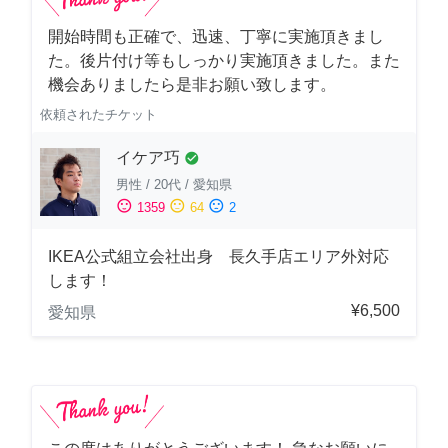
開始時間も正確で、迅速、丁寧に実施頂きまし
た。後片付け等もしっかり実施頂きました。また
機会ありましたら是非お願い致します。
依頼されたチケット
イケア巧
check_circle
男性
/
20代
/
愛知県
sentiment_satisfied
sentiment_neutral
sentiment_dissatisfied
1359
64
2
IKEA公式組立会社出身 長久手店エリア外対応
します！
¥6,500
愛知県