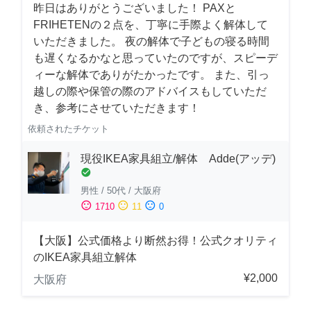
昨日はありがとうございました！ PAXと
FRIHETENの２点を、丁寧に手際よく解体して
いただきました。 夜の解体で子どもの寝る時間
も遅くなるかなと思っていたのですが、スピーデ
ィーな解体でありがたかったです。 また、引っ
越しの際や保管の際のアドバイスもしていただ
き、参考にさせていただきます！
依頼されたチケット
現役IKEA家具組立/解体 Adde(アッデ)
check_circle
男性
/
50代
/
大阪府
sentiment_satisfied
sentiment_neutral
sentiment_dissatisfied
1710
11
0
【大阪】公式価格より断然お得！公式クオリティ
のIKEA家具組立解体
¥2,000
大阪府