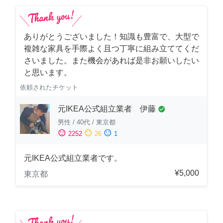
ありがとうございました！知識も豊富で、大型で
複雑な家具を手際よく且つ丁寧に組み立ててくだ
さいました。また機会があれば是非お願いしたい
と思います。
依頼されたチケット
元IKEA公式組立業者 伊藤
check_circle
男性
/
40代
/
東京都
sentiment_satisfied
sentiment_neutral
sentiment_dissatisfied
2252
26
1
元IKEA公式組立業者です。
¥5,000
東京都