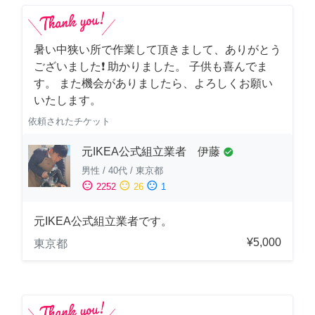
暑い中狭い所で作業して頂きまして、ありがとう
ございました❗️ 助かりました。 子供も喜んでま
す。 また機会がありましたら、よろしくお願い
いたします。
依頼されたチケット
元IKEA公式組立業者 伊藤
check_circle
男性
/
40代
/
東京都
sentiment_satisfied
sentiment_neutral
sentiment_dissatisfied
2252
26
1
元IKEA公式組立業者です。
¥5,000
東京都