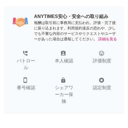
ANYTIMES安心・安全への取り組み
報酬は取引前に事務局に支払われ、評価・完了後
に振り込まれます。利用規約違反の恐れや、少し
でも不審な内容のサービスやリクエストやユーザ
ーがあった場合は通報してください。
詳細を見る
perm_phone_msg
assignment_ind
tag_faces
パトロー
本人確認
評価制度
ル
smartphone
lock
stars
番号確認
シェアワ
認定制度
ーカー保
険