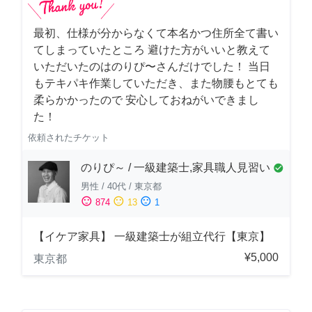
最初、仕様が分からなくて本名かつ住所全て書い
てしまっていたところ 避けた方がいいと教えて
いただいたのはのりぴ〜さんだけでした！ 当日
もテキパキ作業していただき、また物腰もとても
柔らかかったので 安心しておねがいできまし
た！
依頼されたチケット
のりぴ～ / 一級建築士,家具職人見習い
check_circle
男性
/
40代
/
東京都
sentiment_satisfied
sentiment_neutral
sentiment_dissatisfied
874
13
1
【イケア家具】 一級建築士が組立代行【東京】
¥5,000
東京都