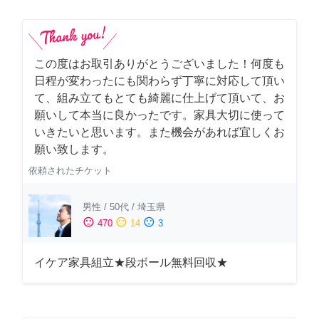
この度はお取引ありがとうございました！何度も
日程が変わったにも関わらず丁寧に対応して頂い
て、組み立てもとても綺麗に仕上げて頂いて、お
願いして本当に良かったです。家具大切に使って
いきたいと思います。また機会があれば宜しくお
願い致します。
依頼されたチケット
男性
/
50代
/
埼玉県
sentiment_satisfied
sentiment_neutral
sentiment_dissatisfied
470
14
3
イケア家具組立★段ボール無料回収★