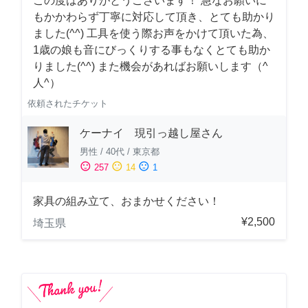
この度はありがとうございます！ 急なお願いに
もかかわらず丁寧に対応して頂き、とても助かり
ました(^^) 工具を使う際お声をかけて頂いた為、
1歳の娘も音にびっくりする事もなくとても助か
りました(^^) また機会があればお願いします（^
人^）
依頼されたチケット
ケーナイ 現引っ越し屋さん
男性
/
40代
/
東京都
sentiment_satisfied
sentiment_neutral
sentiment_dissatisfied
257
14
1
家具の組み立て、おまかせください！
¥2,500
埼玉県