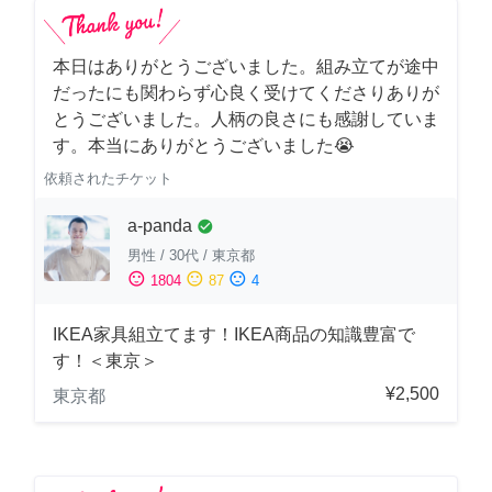
本日はありがとうございました。組み立てが途中
だったにも関わらず心良く受けてくださりありが
とうございました。人柄の良さにも感謝していま
す。本当にありがとうございました😭
依頼されたチケット
a-panda
check_circle
男性
/
30代
/
東京都
sentiment_satisfied
sentiment_neutral
sentiment_dissatisfied
1804
87
4
IKEA家具組立てます！IKEA商品の知識豊富で
す！＜東京＞
¥2,500
東京都