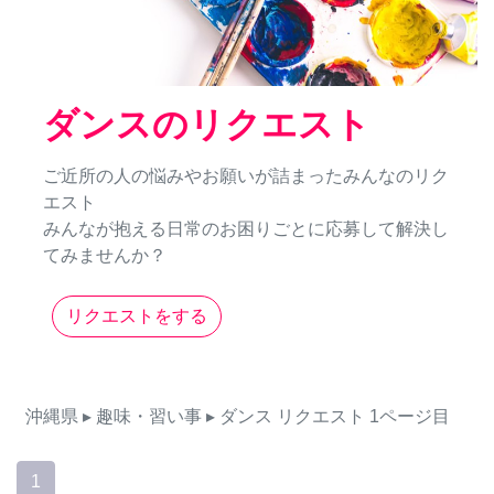
ダンスのリクエスト
ご近所の人の悩みやお願いが詰まったみんなのリク
エスト
みんなが抱える日常のお困りごとに応募して解決し
てみませんか？
リクエストをする
沖縄県
▸ 趣味・習い事
▸ ダンス
リクエスト
1ページ目
1