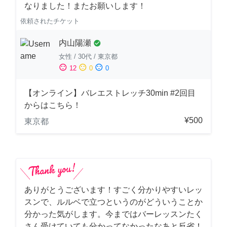
なりました！またお願いします！
依頼されたチケット
内山陽瀬
check_circle
女性
/
30代
/
東京都
sentiment_satisfied
sentiment_neutral
sentiment_dissatisfied
12
0
0
【オンライン】バレエストレッチ30min #2回目
からはこちら！
¥500
東京都
ありがとうございます！すごく分かりやすいレッ
スンで、ルルベで立つというのがどういうことか
分かった気がします。今まではバーレッスンたく
さん受けていても分かってなかったなあと反省！