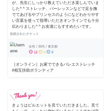
が、先生にしっかり教えていただき楽しんでいま
した^ ^ ストレッチ、バーレッスンなどで足を撫
でてあげるやプリンセスのようになどわかりやす
い言葉を使って指導いただきオンラインでも十分
伝わりました^ ^ お友達にもすすめたいです。
依頼されたチケット
女性
/
30代
/
東京都
sentiment_satisfied
sentiment_neutral
sentiment_dissatisfied
12
0
0
［オンライン］お家でできるバレエストレッチ
#相互扶助ボランティア
きょうはピルエットを見ていただきました。見て