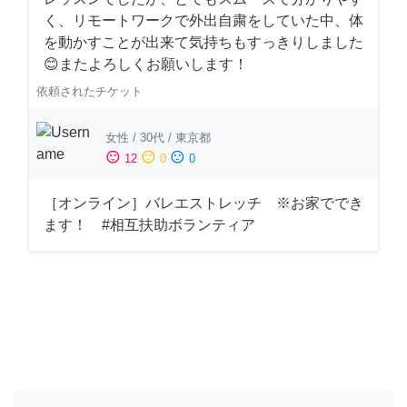
く、リモートワークで外出自粛をしていた中、体
を動かすことが出来て気持ちもすっきりしました
😊またよろしくお願いします！
依頼されたチケット
女性
/
30代
/
東京都
sentiment_satisfied
sentiment_neutral
sentiment_dissatisfied
12
0
0
［オンライン］バレエストレッチ ※お家ででき
ます！ #相互扶助ボランティア