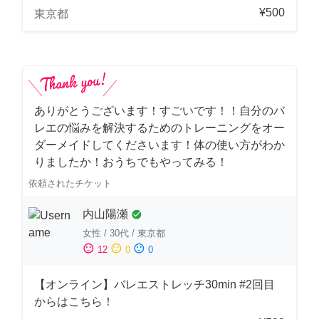
¥500
東京都
ありがとうございます！すごいです！！自分のバ
レエの悩みを解決するためのトレーニングをオー
ダーメイドしてくださいます！体の使い方がわか
りましたか！おうちでもやってみる！
依頼されたチケット
内山陽瀬
check_circle
女性
/
30代
/
東京都
sentiment_satisfied
sentiment_neutral
sentiment_dissatisfied
12
0
0
【オンライン】バレエストレッチ30min #2回目
からはこちら！