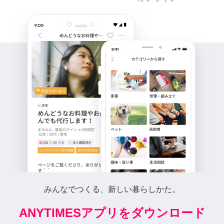
みんなでつくる、新しい暮らしかた。
ANYTIMESアプリをダウンロード