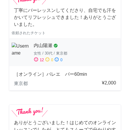
丁寧にバーレッスンしてくださり、自宅でも汗を
かいてリフレッシュできました！ありがとうござ
いました。
依頼されたチケット
内山陽瀬
check_circle
女性
/
30代
/
東京都
sentiment_satisfied
sentiment_neutral
sentiment_dissatisfied
12
0
0
［オンライン］バレエ バー60min
¥2,000
東京都
ありがとうございました！はじめてのオンライン
レッスンでしたが、とてもスムーズで分かりやす