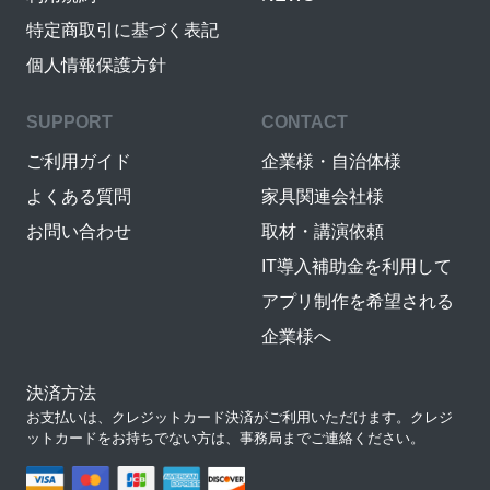
特定商取引に基づく表記
個人情報保護方針
SUPPORT
CONTACT
ご利用ガイド
企業様・自治体様
よくある質問
家具関連会社様
お問い合わせ
取材・講演依頼
IT導入補助金を利用して
アプリ制作を希望される
企業様へ
決済方法
お支払いは、クレジットカード決済がご利用いただけます。クレジ
ットカードをお持ちでない方は、事務局までご連絡ください。