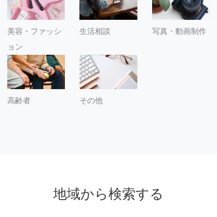
美容・ファッシ
生活相談
写真・動画制作
ョン
その他
高齢者
地域から検索する