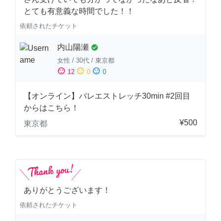
とても有意義な時間でした！！
依頼されたチケット
内山陽瀬
check_circle
女性
/
30代
/
東京都
sentiment_satisfied
sentiment_neutral
sentiment_dissatisfied
12
0
0
【オンライン】バレエストレッチ30min #2回目
からはこちら！
¥500
東京都
ありがとうございます！
依頼されたチケット