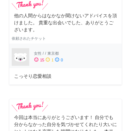
他の人間からはなかなか聞けないアドバイスを頂
けました。 貴重な出会いでした、ありがとうご
ざいます。
依頼されたチケット
女性
/
/
東京都
sentiment_satisfied
sentiment_neutral
sentiment_dissatisfied
15
1
0
こっそり恋愛相談
今回は本当にありがとうございます！ 自分でも
分からなかった自分を気づかせてくれたり大いに