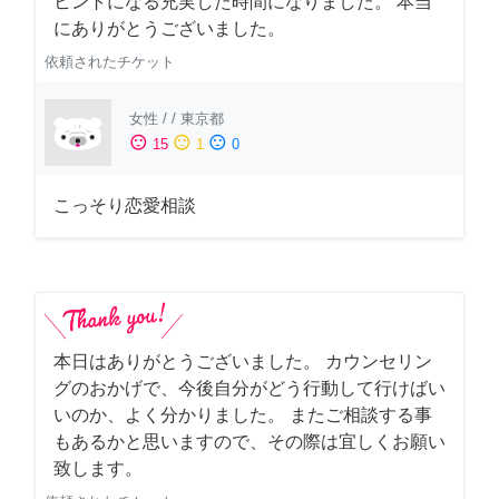
ヒントになる充実した時間になりました。 本当
にありがとうございました。
依頼されたチケット
女性
/
/
東京都
sentiment_satisfied
sentiment_neutral
sentiment_dissatisfied
15
1
0
こっそり恋愛相談
本日はありがとうございました。 カウンセリン
グのおかげで、今後自分がどう行動して行けばい
いのか、よく分かりました。 またご相談する事
もあるかと思いますので、その際は宜しくお願い
致します。