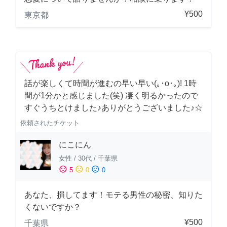
¥500
東京都
話が楽しくて時間が進むの早い早い(｡･о･｡)! 1時
間が1分かと感じました(笑) 凄く明るかったので
すぐうちとけました♪ありがとうございました♪☆
依頼されたチケット
にこにん
女性
/
30代
/
千葉県
sentiment_satisfied
sentiment_neutral
sentiment_dissatisfied
5
0
0
あなた、損してます！モテる男性の秘密、知りた
くないですか？
¥500
千葉県