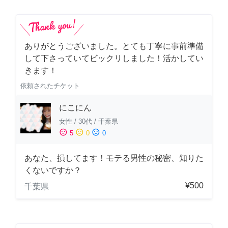
ありがとうございました。とても丁寧に事前準備
して下さっていてビックリしました！活かしてい
きます！
依頼されたチケット
にこにん
女性
/
30代
/
千葉県
sentiment_satisfied
sentiment_neutral
sentiment_dissatisfied
5
0
0
あなた、損してます！モテる男性の秘密、知りた
くないですか？
¥500
千葉県