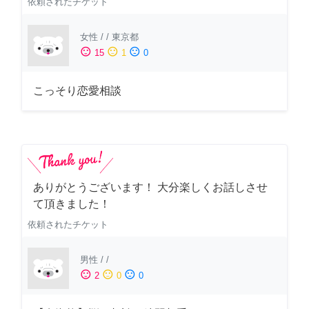
依頼されたチケット
女性
/
/
東京都
sentiment_satisfied
sentiment_neutral
sentiment_dissatisfied
15
1
0
こっそり恋愛相談
ありがとうございます！ 大分楽しくお話しさせ
て頂きました！
依頼されたチケット
男性
/
/
sentiment_satisfied
sentiment_neutral
sentiment_dissatisfied
2
0
0