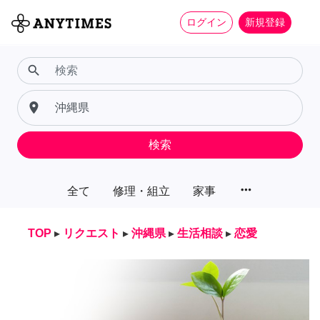
ログイン
新規登録
search
place
検索
more_horiz
全て
修理・組立
家事
TOP
▸
リクエスト
▸
沖縄県
▸
生活相談
▸
恋愛