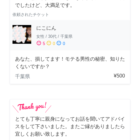
でしたけど、大満足です。
依頼されたチケット
にこにん
女性
/
30代
/
千葉県
sentiment_satisfied
sentiment_neutral
sentiment_dissatisfied
5
0
0
あなた、損してます！モテる男性の秘密、知りた
くないですか？
¥500
千葉県
とても丁寧に親身になってお話を聞いてアドバイ
スをして下さいました。またご縁がありましたら
宜しくお願い致します。