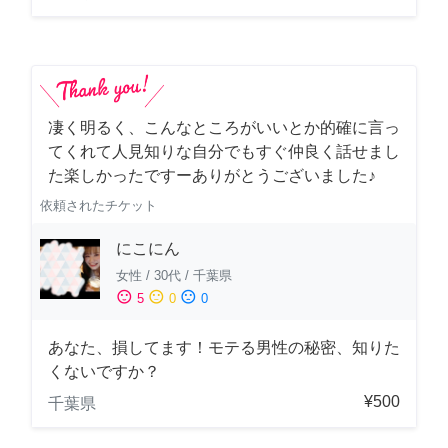
凄く明るく、こんなところがいいとか的確に言っ
てくれて人見知りな自分でもすぐ仲良く話せまし
た楽しかったですーありがとうございました♪
依頼されたチケット
にこにん
女性
/
30代
/
千葉県
sentiment_satisfied
sentiment_neutral
sentiment_dissatisfied
5
0
0
あなた、損してます！モテる男性の秘密、知りた
くないですか？
¥500
千葉県