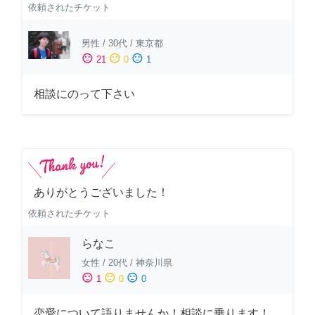
依頼されたチケット
男性
/
30代
/
東京都
sentiment_satisfied
sentiment_neutral
sentiment_dissatisfied
21
0
1
相談にのって下さい
ありがとうございました！
依頼されたチケット
らなこ
女性
/
20代
/
神奈川県
sentiment_satisfied
sentiment_neutral
sentiment_dissatisfied
1
0
0
恋愛について語りませんか！相談に乗ります！