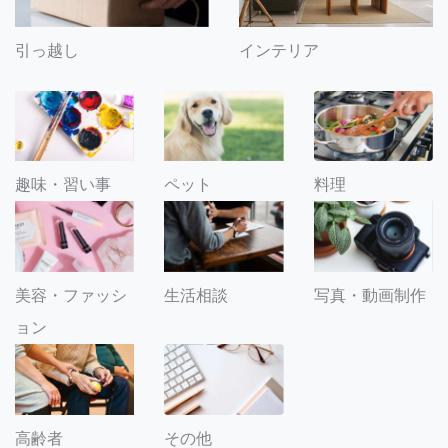
引っ越し
インテリア
趣味・習い事
ペット
料理
美容・ファッシ
生活相談
写真・動画制作
ョン
その他
高齢者