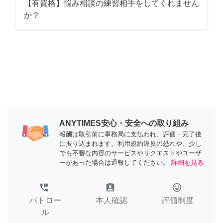
【有資格】悩み相談の練習相手をしてくれません
か？
ANYTIMES安心・安全への取り組み
報酬は取引前に事務局に支払われ、評価・完了後
に振り込まれます。利用規約違反の恐れや、少し
でも不審な内容のサービスやリクエストやユーザ
ーがあった場合は通報してください。
詳細を見る
perm_phone_msg
assignment_ind
tag_faces
パトロー
本人確認
評価制度
ル