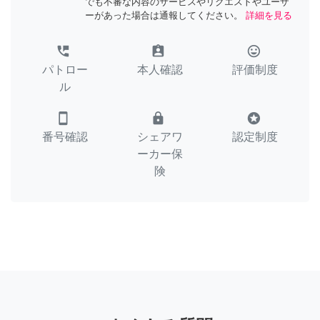
でも不審な内容のサービスやリクエストやユーザ
ーがあった場合は通報してください。
詳細を見る
perm_phone_msg
assignment_ind
tag_faces
パトロー
本人確認
評価制度
ル
smartphone
lock
stars
番号確認
シェアワ
認定制度
ーカー保
険