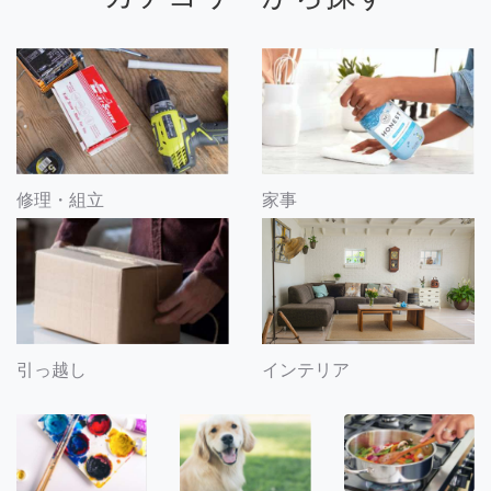
修理・組立
家事
引っ越し
インテリア