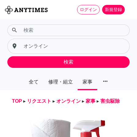
ログイン
新規登録
search
place
検索
more_horiz
全て
修理・組立
家事
TOP
▸
リクエスト
▸
オンライン
▸
家事
▸
害虫駆除