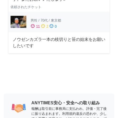
依頼されたチケット
男性
/
70代
/
東京都
sentiment_satisfied
sentiment_neutral
sentiment_dissatisfied
11
2
0
ノウゼンカズラ一本の枝切りと笹の始末をお願い
したいです
ANYTIMES安心・安全への取り組み
報酬は取引前に事務局に支払われ、評価・完了後
に振り込まれます。利用規約違反の恐れや、少し