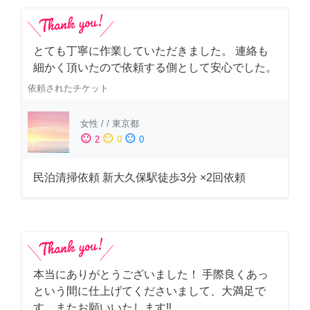
とても丁寧に作業していただきました。 連絡も
細かく頂いたので依頼する側として安心でした。
依頼されたチケット
女性
/
/
東京都
sentiment_satisfied
sentiment_neutral
sentiment_dissatisfied
2
0
0
民泊清掃依頼 新大久保駅徒歩3分 ×2回依頼
本当にありがとうございました！ 手際良くあっ
という間に仕上げてくださいまして、大満足で
す。またお願いいたします‼️