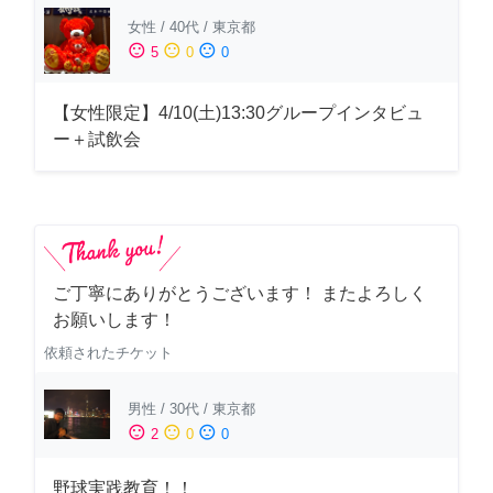
女性
/
40代
/
東京都
sentiment_satisfied
sentiment_neutral
sentiment_dissatisfied
5
0
0
【女性限定】4/10(土)13:30グループインタビュ
ー＋試飲会
ご丁寧にありがとうございます！ またよろしく
お願いします！
依頼されたチケット
男性
/
30代
/
東京都
sentiment_satisfied
sentiment_neutral
sentiment_dissatisfied
2
0
0
野球実践教育！！