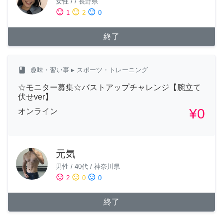
女性
/
/
長野県
sentiment_satisfied
sentiment_neutral
sentiment_dissatisfied
1
2
0
終了
class
趣味・習い事
▸ スポーツ・トレーニング
☆モニター募集☆バストアップチャレンジ【腕立て
伏せver】
¥0
オンライン
元気
男性
/
40代
/
神奈川県
sentiment_satisfied
sentiment_neutral
sentiment_dissatisfied
2
0
0
終了