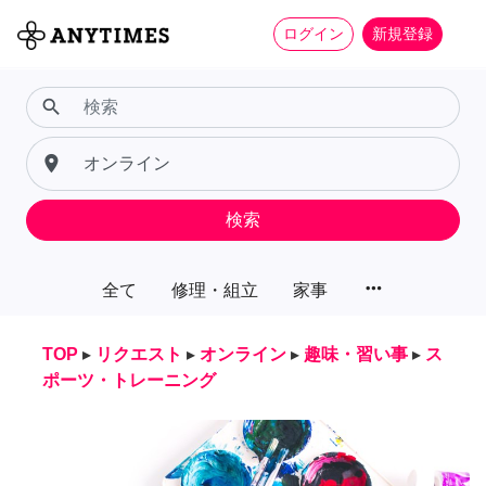
ログイン
新規登録
search
place
検索
more_horiz
全て
修理・組立
家事
TOP
▸
リクエスト
▸
オンライン
▸
趣味・習い事
▸
ス
ポーツ・トレーニング