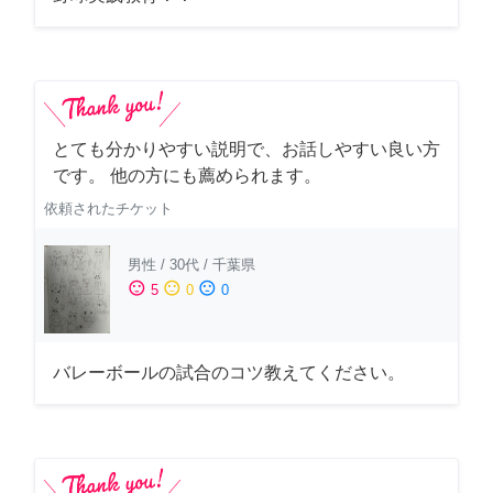
とても分かりやすい説明で、お話しやすい良い方
です。 他の方にも薦められます。
依頼されたチケット
男性
/
30代
/
千葉県
sentiment_satisfied
sentiment_neutral
sentiment_dissatisfied
5
0
0
バレーボールの試合のコツ教えてください。