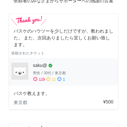
依頼者のみなさまからサポーターへの感謝の言葉
バスケのハウツーを少しだけですが、教われまし
た。 また、次回ありましたら宜しくお願い致し
ます。
依頼されたチケット
saku@
check_circle
男性
/
30代
/
東京都
sentiment_satisfied
sentiment_neutral
sentiment_dissatisfied
129
11
1
バスケ教えます。
¥500
東京都