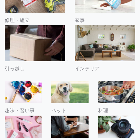
修理・組立
家事
引っ越し
インテリア
趣味・習い事
ペット
料理