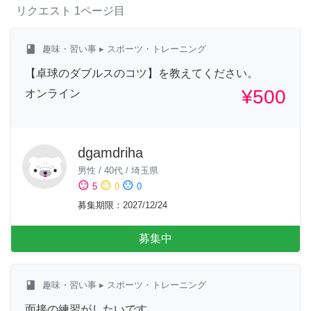
リクエスト
1ページ目
class
趣味・習い事
▸ スポーツ・トレーニング
【卓球のダブルスのコツ】を教えてください。
¥500
オンライン
dgamdriha
男性
/
40代
/
埼玉県
sentiment_satisfied
sentiment_neutral
sentiment_dissatisfied
5
0
0
募集期限
：
2027/12/24
募集中
class
趣味・習い事
▸ スポーツ・トレーニング
面接の練習がしたいです。