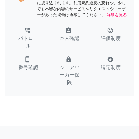
に振り込まれます。利用規約違反の恐れや、少し
でも不審な内容のサービスやリクエストやユーザ
ーがあった場合は通報してください。
詳細を見る
perm_phone_msg
assignment_ind
tag_faces
パトロー
本人確認
評価制度
ル
smartphone
lock
stars
番号確認
シェアワ
認定制度
ーカー保
険