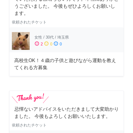
うございました。 今後もぜひよろしくお願いし
ます。
依頼されたチケット
女性
/
30代
/
埼玉県
sentiment_satisfied
sentiment_neutral
sentiment_dissatisfied
2
0
0
高校生OK！４歳の子供と遊びながら運動を教え
てくれる方募集
忌憚ないアドバイスをいただきまして大変助かり
ました。 今後もよろしくお願いいたします。
依頼されたチケット