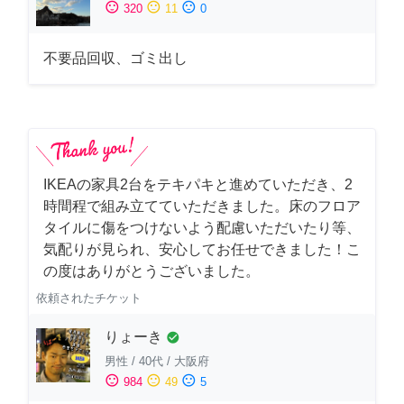
sentiment_satisfied
sentiment_neutral
sentiment_dissatisfied
320
11
0
不要品回収、ゴミ出し
IKEAの家具2台をテキパキと進めていただき、2
時間程で組み立てていただきました。床のフロア
タイルに傷をつけないよう配慮いただいたり等、
気配りが見られ、安心してお任せできました！こ
の度はありがとうございました。
依頼されたチケット
りょーき
check_circle
男性
/
40代
/
大阪府
sentiment_satisfied
sentiment_neutral
sentiment_dissatisfied
984
49
5