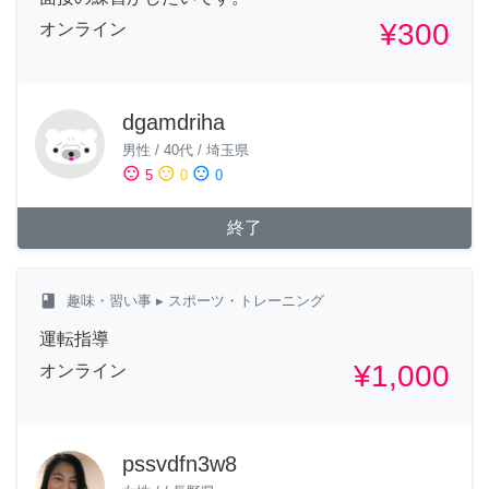
¥300
オンライン
dgamdriha
男性
/
40代
/
埼玉県
sentiment_satisfied
sentiment_neutral
sentiment_dissatisfied
5
0
0
終了
class
趣味・習い事
▸ スポーツ・トレーニング
運転指導
¥1,000
オンライン
pssvdfn3w8