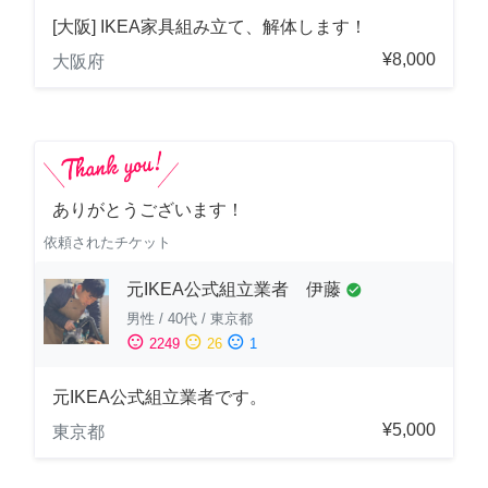
[大阪] IKEA家具組み立て、解体します！
¥8,000
大阪府
ありがとうございます！
依頼されたチケット
元IKEA公式組立業者 伊藤
check_circle
男性
/
40代
/
東京都
sentiment_satisfied
sentiment_neutral
sentiment_dissatisfied
2249
26
1
元IKEA公式組立業者です。
¥5,000
東京都