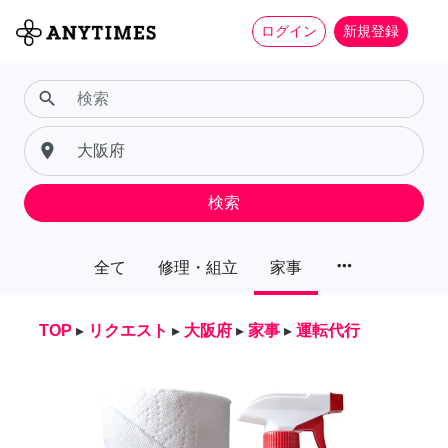
ログイン
新規登録
search
place
検索
more_horiz
全て
修理・組立
家事
TOP
▸
リクエスト
▸
大阪府
▸
家事
▸
運転代行