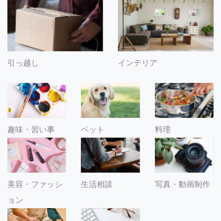
引っ越し
インテリア
趣味・習い事
ペット
料理
美容・ファッシ
生活相談
写真・動画制作
ョン