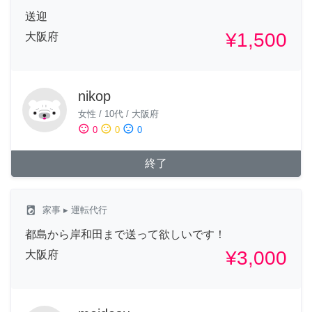
送迎
¥1,500
大阪府
nikop
女性
/
10代
/
大阪府
sentiment_satisfied
sentiment_neutral
sentiment_dissatisfied
0
0
0
終了
local_laundry_service
家事
▸ 運転代行
都島から岸和田まで送って欲しいです！
¥3,000
大阪府