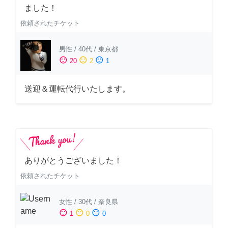
ました！
依頼されたチケット
男性
/
40代
/
東京都
sentiment_satisfied
sentiment_neutral
sentiment_dissatisfied
20
2
1
送迎＆運転代行いたします。
ありがとうございました！
依頼されたチケット
女性
/
30代
/
奈良県
sentiment_satisfied
sentiment_neutral
sentiment_dissatisfied
1
0
0