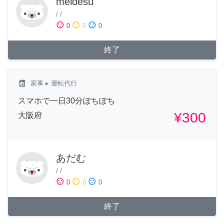
meidesu
/
/
sentiment_satisfied
sentiment_neutral
sentiment_dissatisfied
0
0
0
終了
local_laundry_service
家事
▸ 運転代行
スマホで一日30分ぽちぽち
¥300
大阪府
あだむ
/
/
sentiment_satisfied
sentiment_neutral
sentiment_dissatisfied
0
0
0
終了