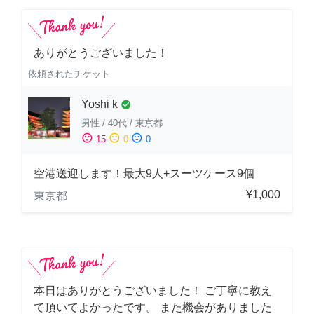
ありがとうございました！
依頼されたチケット
Yoshi k
check_circle
男性
/
40代
/
東京都
sentiment_satisfied
sentiment_neutral
sentiment_dissatisfied
15
0
0
空港送迎します！最大9人+スーツケース9個
¥1,000
東京都
本日はありがとうございました！ ご丁寧に教え
て頂いてよかったです。 また機会がありました