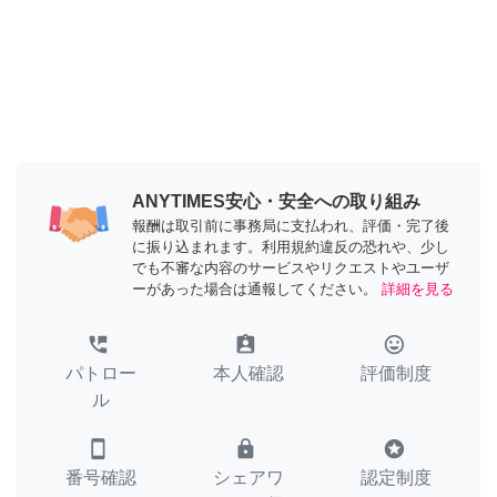
ANYTIMES安心・安全への取り組み
報酬は取引前に事務局に支払われ、評価・完了後
に振り込まれます。利用規約違反の恐れや、少し
でも不審な内容のサービスやリクエストやユーザ
ーがあった場合は通報してください。
詳細を見る
perm_phone_msg
assignment_ind
tag_faces
パトロー
本人確認
評価制度
ル
smartphone
lock
stars
番号確認
シェアワ
認定制度