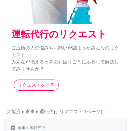
運転代行のリクエスト
ご近所の人の悩みやお願いが詰まったみんなのリク
エスト
みんなが抱える日常のお困りごとに応募して解決し
てみませんか？
リクエストをする
大阪府
▸ 家事
▸ 運転代行
リクエスト
1ページ目
local_laundry_service
家事
▸ 運転代行