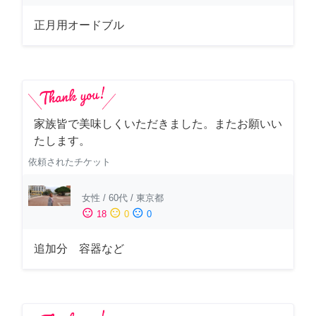
正月用オードブル
家族皆で美味しくいただきました。またお願いい
たします。
依頼されたチケット
女性
/
60代
/
東京都
sentiment_satisfied
sentiment_neutral
sentiment_dissatisfied
18
0
0
追加分 容器など