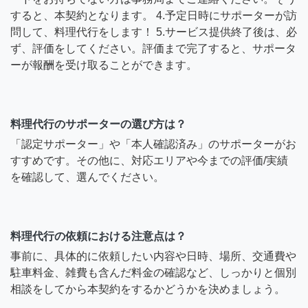
すると、本契約となります。 4.予定日時にサポーターが訪
問して、料理代行をします！ 5.サービス提供終了後は、必
ず、評価をしてください。評価まで完了すると、サポータ
ーが報酬を受け取ることができます。
料理代行のサポーターの選び方は？
「認定サポーター」や「本人確認済み」のサポーターがお
すすめです。その他に、対応エリアや今までの評価/実績
を確認して、選んでください。
料理代行の依頼における注意点は？
事前に、具体的に依頼したい内容や日時、場所、交通費や
駐車料金、雑費も含んだ料金の確認など、しっかりと個別
相談をしてから本契約をするかどうかを決めましょう。