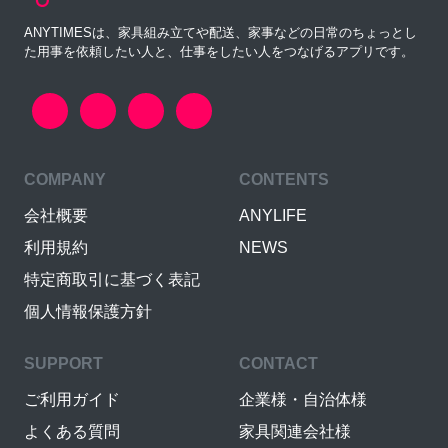
ANYTIMESは、家具組み立てや配送、家事などの日常のちょっとし
た用事を依頼したい人と、仕事をしたい人をつなげるアプリです。
COMPANY
CONTENTS
会社概要
ANYLIFE
利用規約
NEWS
特定商取引に基づく表記
個人情報保護方針
SUPPORT
CONTACT
ご利用ガイド
企業様・自治体様
よくある質問
家具関連会社様