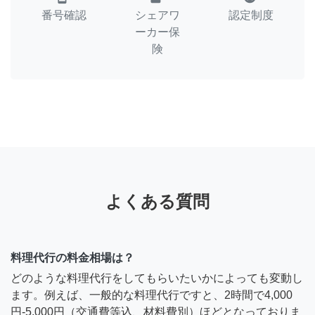
番号確認
シェアワ
認定制度
ーカー保
険
よくある質問
料理代行の料金相場は？
どのような料理代行をしてもらいたいかによっても変動し
ます。例えば、一般的な料理代行ですと、2時間で4,000
円-5,000円（交通費等込、材料費別）ほどとなっておりま