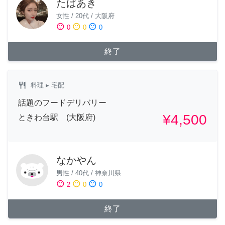
たばあき
女性
/
20代
/
大阪府
sentiment_satisfied
sentiment_neutral
sentiment_dissatisfied
0
0
0
終了
restaurant
料理
▸ 宅配
話題のフードデリバリー
¥4,500
ときわ台駅 (大阪府)
なかやん
男性
/
40代
/
神奈川県
sentiment_satisfied
sentiment_neutral
sentiment_dissatisfied
2
0
0
終了