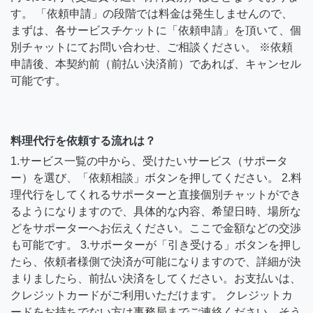
す。 「依頼申請」の段階では料金は発生しませんので、
まずは、各サービスチケットに「依頼申請」を頂いて、個
別チャットにてお問い合わせ、ご相談ください。 ※依頼
申請後、本契約前（前払い決済前）であれば、キャンセル
可能です。
料理代行を依頼する流れは？
1.サービス一覧の中から、受けたいサービス（サポータ
ー）を選び、「依頼相談」ボタンを押してください。 2.料
理代行をしてくれるサポーターと直接個別チャットができ
るようになりますので、具体的な内容、希望日時、場所な
どをサポーターへお伝えください。ここで金額などの交渉
も可能です。 3.サポーターが「引き受ける」ボタンを押し
たら、依頼者様側で決済が可能になりますので、詳細が決
まりましたら、前払い決済をしてください。お支払いは、
クレジットカードがご利用いただけます。 クレジットカ
ードをお持ちでない方は事務局までご連絡ください。そう