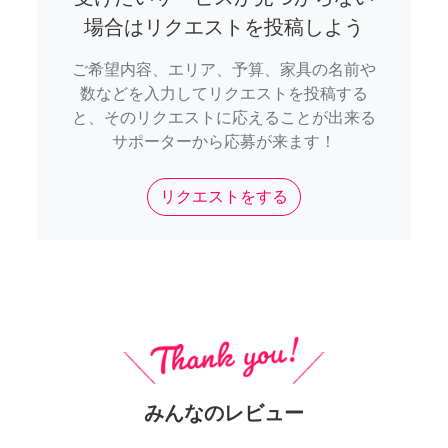
場合はリクエストを投稿しよう
ご希望内容、エリア、予算、家具の名前や
数などを入力してリクエストを投稿する
と、そのリクエストに応えることが出来る
サポーターから応募が来ます！
リクエストをする
みんなのレビュー