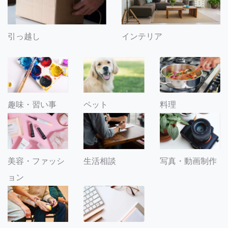
引っ越し
インテリア
趣味・習い事
ペット
料理
美容・ファッシ
生活相談
写真・動画制作
ョン