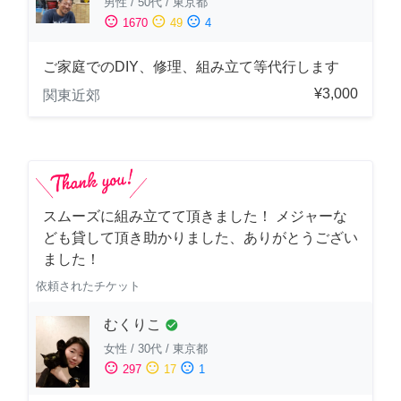
男性
/
50代
/
東京都
sentiment_satisfied
sentiment_neutral
sentiment_dissatisfied
1670
49
4
ご家庭でのDIY、修理、組み立て等代行します
¥3,000
関東近郊
スムーズに組み立てて頂きました！ メジャーな
ども貸して頂き助かりました、ありがとうござい
ました！
依頼されたチケット
むくりこ
check_circle
女性
/
30代
/
東京都
sentiment_satisfied
sentiment_neutral
sentiment_dissatisfied
297
17
1