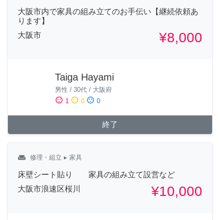
大阪市内で家具の組み立てのお手伝い【継続依頼あ
ります】
¥8,000
大阪市
Taiga Hayami
男性
/
30代
/
大阪府
sentiment_satisfied
sentiment_neutral
sentiment_dissatisfied
1
0
0
終了
weekend
修理・組立
▸ 家具
床壁シート貼り 家具の組み立て設営など
¥10,000
大阪市浪速区桜川