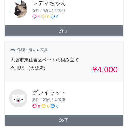
レディちゃん
女性
/
40代
/
大阪府
sentiment_satisfied
sentiment_neutral
sentiment_dissatisfied
1
0
0
終了
weekend
修理・組立
▸ 家具
大阪市東住吉区ベットの組み立て
¥4,000
今川駅 (大阪府)
グレイラット
男性
/
20代
/
大阪府
sentiment_satisfied
sentiment_neutral
sentiment_dissatisfied
0
0
0
終了