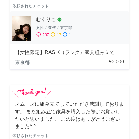
依頼されたチケット
むくりこ
check_circle
女性
/
30代
/
東京都
sentiment_satisfied
sentiment_neutral
sentiment_dissatisfied
297
17
1
【女性限定】RASIK（ラシク）家具組み立て
¥3,000
東京都
スムーズに組み立てしていただき感謝しておりま
す。 また組み立て家具を購入した際はお願いし
たいと思いました。 この度はありがとうござい
ました^ ^
依頼されたチケット