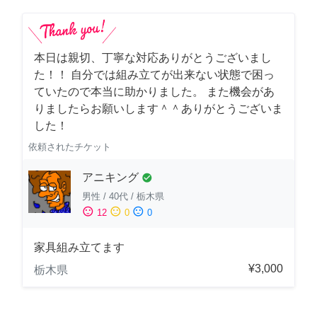
本日は親切、丁寧な対応ありがとうございまし
た！！ 自分では組み立てが出来ない状態で困っ
ていたので本当に助かりました。 また機会があ
りましたらお願いします＾＾ありがとうございま
した！
依頼されたチケット
アニキング
check_circle
男性
/
40代
/
栃木県
sentiment_satisfied
sentiment_neutral
sentiment_dissatisfied
12
0
0
家具組み立てます
¥3,000
栃木県