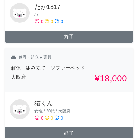
たか1817
/
/
sentiment_satisfied
sentiment_neutral
sentiment_dissatisfied
0
0
0
終了
weekend
修理・組立
▸ 家具
解体 組み立て ソファーベッド
¥18,000
大阪府
猫くん
女性
/
30代
/
大阪府
sentiment_satisfied
sentiment_neutral
sentiment_dissatisfied
0
0
0
終了