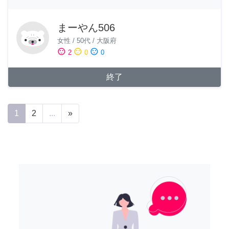
まーやん506
女性
/
50代
/
大阪府
sentiment_satisfied
sentiment_neutral
sentiment_dissatisfied
2
0
0
終了
1
2
...
»