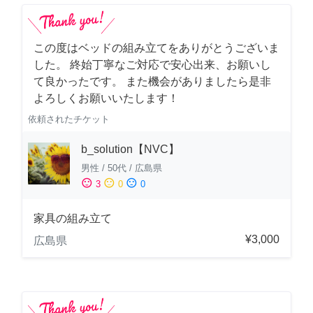
この度はベッドの組み立てをありがとうございま
した。 終始丁寧なご対応で安心出来、お願いし
て良かったです。 また機会がありましたら是非
よろしくお願いいたします！
依頼されたチケット
b_solution【NVC】
男性
/
50代
/
広島県
sentiment_satisfied
sentiment_neutral
sentiment_dissatisfied
3
0
0
家具の組み立て
¥3,000
広島県