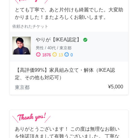
とても丁寧で、あと片付けも綺麗でした。大変助
かりました！またよろしくお願いします。
依頼されたチケット
やりが【IKEA認定】
check_circle
男性
/
40代
/
東京都
sentiment_satisfied
sentiment_neutral
sentiment_dissatisfied
1876
13
0
【高評価99%】家具組み立て・解体（IKEA認
定、その他も対応可）
¥5,000
東京都
ありがとうございます！ この度は無理なお願い
を快諾頂きまして有難うございました。 丁寧な