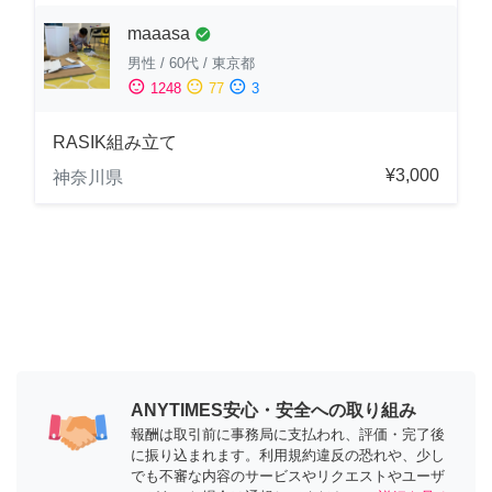
maaasa
check_circle
男性
/
60代
/
東京都
sentiment_satisfied
sentiment_neutral
sentiment_dissatisfied
1248
77
3
RASIK組み立て
¥3,000
神奈川県
ANYTIMES安心・安全への取り組み
報酬は取引前に事務局に支払われ、評価・完了後
に振り込まれます。利用規約違反の恐れや、少し
でも不審な内容のサービスやリクエストやユーザ