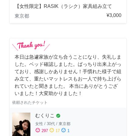
【女性限定】RASIK（ラシク）家具組み立て
¥3,000
東京都
本日は急遽家族が立ち合うことになり、失礼しま
した。ベッド確認しました。ばっちり出来上がっ
ており、感謝しかありません！手慣れた様子で組
み立て、重たいマットレスもお一人で持ち上げら
れていたと聞きました。 本当にありがとうござ
いました！大変助かりました！
依頼されたチケット
むくりこ
check_circle
女性
/
30代
/
東京都
sentiment_satisfied
sentiment_neutral
sentiment_dissatisfied
297
17
1