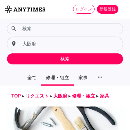
ログイン
新規登録
search
place
検索
more_horiz
全て
修理・組立
家事
TOP
▸
リクエスト
▸
大阪府
▸
修理・組立
▸
家具