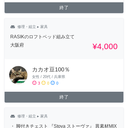
終了
weekend
修理・組立
▸ 家具
RASIKのロフトベッド組み立て
¥4,000
大阪府
カカオ豆100％
女性
/
20代
/
兵庫県
sentiment_satisfied
sentiment_neutral
sentiment_dissatisfied
3
0
0
終了
weekend
修理・組立
▸ 家具
・ 脚付きチェスト 『Stova ストーヴァ』 異素材MIX