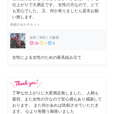
仕上がりで大満足です。 女性の方なので、とて
も安心でした。 又、何か有りましたら是非お願
い致します。
依頼されたチケット
女性
/
30代
/
大阪府
sentiment_satisfied
sentiment_neutral
sentiment_dissatisfied
26
0
0
女性による女性のための家具組み立て
丁寧な仕上がりに大変満足致しました。 人柄も
親切、また女性の方なので安心感もあり感謝して
おります。 また何かあれば依頼させていただき
ます。 心より有難う御座いました