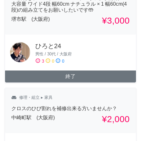
大容量 ワイド4段 幅60cm ナチュラル × 1 幅60cm(4
段)の組み立てをお願いしたいです🤲
¥3,000
堺市駅 (大阪府)
ひろと24
男性
/
30代
/
大阪府
sentiment_satisfied
sentiment_neutral
sentiment_dissatisfied
3
0
0
終了
weekend
修理・組立
▸ 家具
クロスのひび割れを補修出来る方いませんか？
¥2,000
中崎町駅 (大阪府)