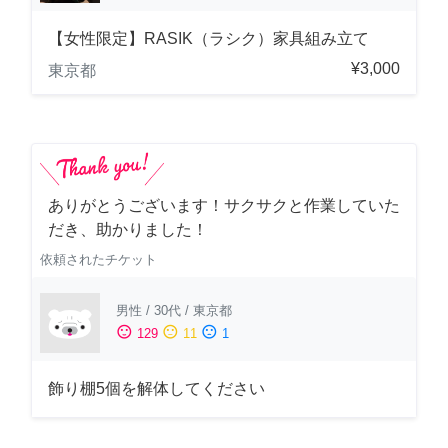
【女性限定】RASIK（ラシク）家具組み立て
¥3,000
東京都
ありがとうございます！サクサクと作業していた
だき、助かりました！
依頼されたチケット
男性
/
30代
/
東京都
sentiment_satisfied
sentiment_neutral
sentiment_dissatisfied
129
11
1
飾り棚5個を解体してください