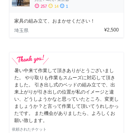
sentiment_satisfied
sentiment_neutral
sentiment_dissatisfied
257
14
1
家具の組み立て、おまかせください！
¥2,500
埼玉県
暑い中来て作業して頂きありがとうございまし
た。 やり取りも作業もスムーズに対応して頂き
ました。 引き出し式のベッドの組み立てで、出
来上がりが引き出しの位置が私のイメージと違
い、どうしようかなと思っていたところ、変更し
ましょうか？と言って作業して頂いてうれしかっ
たです。 また機会がありましたら、よろしくお
願い致します。
依頼されたチケット