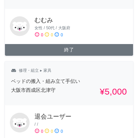
むむみ
女性
/
50代
/
大阪府
sentiment_satisfied
sentiment_neutral
sentiment_dissatisfied
0
0
0
終了
weekend
修理・組立
▸ 家具
ベッドの搬入・組み立て手伝い
¥5,000
大阪市西成区北津守
退会ユーザー
/
/
sentiment_satisfied
sentiment_neutral
sentiment_dissatisfied
0
0
0