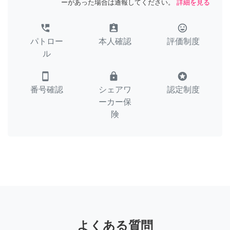
ーがあった場合は通報してください。
詳細を見る
perm_phone_msg
assignment_ind
tag_faces
パトロー
本人確認
評価制度
ル
smartphone
lock
stars
番号確認
シェアワ
認定制度
ーカー保
険
よくある質問