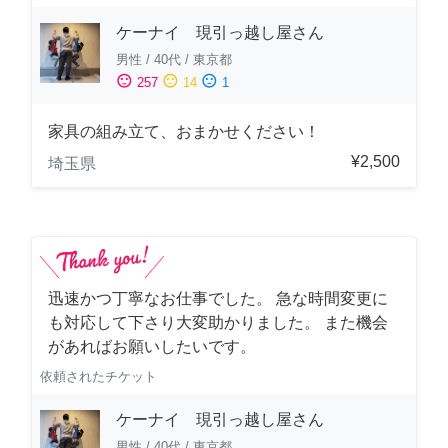
ケーナイ 現引っ越し屋さん
男性
/
40代
/
東京都
sentiment_satisfied
sentiment_neutral
sentiment_dissatisfied
257
14
1
家具の組み立て、おまかせください！
¥2,500
埼玉県
迅速かつ丁寧なお仕事でした。 急な時間変更に
も対応して下さり大変助かりました。 また機会
があればお願いしたいです。
依頼されたチケット
ケーナイ 現引っ越し屋さん
男性
/
40代
/
東京都