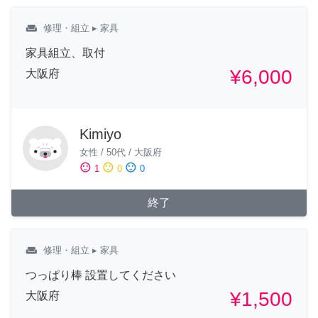
weekend
修理・組立
▸ 家具
家具組立、取付
¥6,000
大阪府
Kimiyo
女性
/
50代
/
大阪府
sentiment_satisfied
sentiment_neutral
sentiment_dissatisfied
1
0
0
終了
weekend
修理・組立
▸ 家具
つっぱり棒 設置してください
¥1,500
大阪府