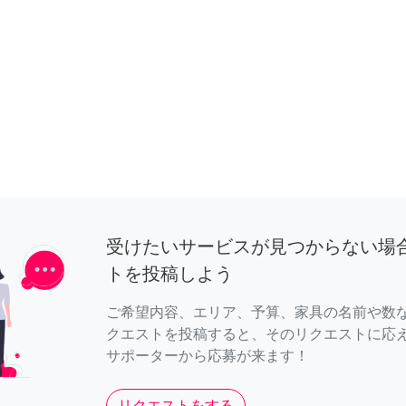
受けたいサービスが見つからない場
トを投稿しよう
ご希望内容、エリア、予算、家具の名前や数
クエストを投稿すると、そのリクエストに応
サポーターから応募が来ます！
リクエストをする