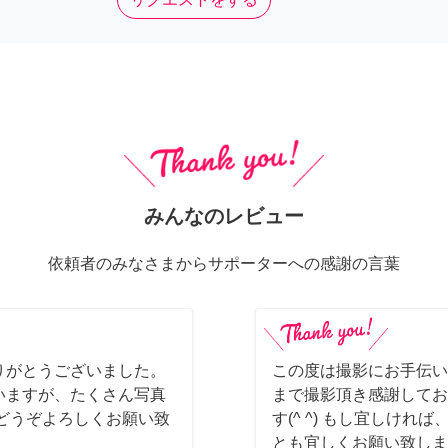
みんなのレビュー
依頼者のみなさまからサポーターへの感謝の言葉
りがとうございました。
この度は撮影にお手伝い
いますが、たくさん写真
まで撮影頂き感謝してお
どうぞよろしくお願い致
す(^ ^) もし宜しけ
とも宜しくお願い致しま