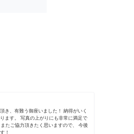
頂き、有難う御座いました！ 納得がいく
ります。 写真の上がりにも非常に満足で
れば、またご協力頂きたく思いますので、 今後
す！