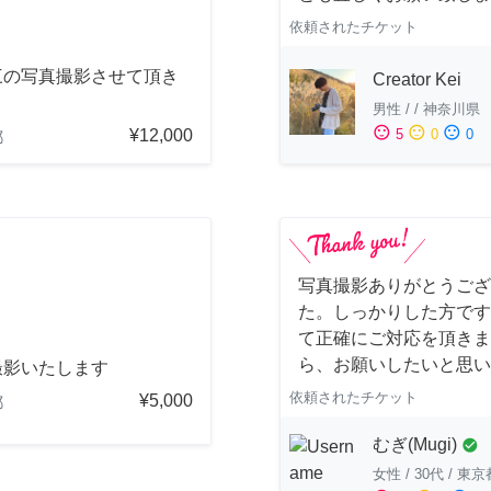
依頼されたチケット
三の写真撮影させて頂き
Creator Kei
。
男性
/
/
神奈川県
sentiment_satisfied
sentiment_neutral
sentiment_dissatisfied
¥12,000
5
0
0
都
写真撮影ありがとうござ
た。しっかりした方です
て正確にご対応を頂きま
ら、お願いしたいと思い
撮影いたします
依頼されたチケット
¥5,000
都
むぎ(Mugi)
check_circle
女性
/
30代
/
東京