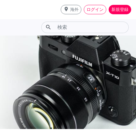
place
海外
ログイン
新規登録
search