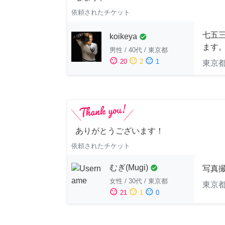
依頼されたチケット
七五
koikeya
check_circle
ます
男性
/
40代
/
東京都
sentiment_satisfied
sentiment_neutral
sentiment_dissatisfied
20
2
1
東京
ありがとうございます！
依頼されたチケット
むぎ(Mugi)
check_circle
写真
女性
/
30代
/
東京都
東京
sentiment_satisfied
sentiment_neutral
sentiment_dissatisfied
21
1
0