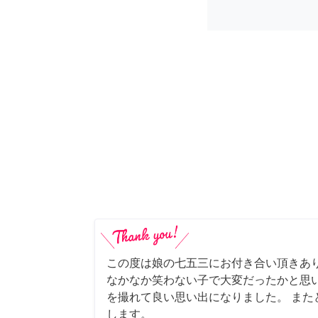
この度は娘の七五三にお付き合い頂きあ
なかなか笑わない子で大変だったかと思
を撮れて良い思い出になりました。 また
します。