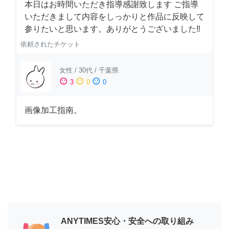
本日はお時間いただき指導感謝致します ご指導
いただきまして内容をしっかりと作品に反映して
参りたいと思います。ありがとうございました‼️
依頼されたチケット
女性
/
30代
/
千葉県
sentiment_satisfied
sentiment_neutral
sentiment_dissatisfied
3
0
0
画像加工指南。
ANYTIMES安心・安全への取り組み