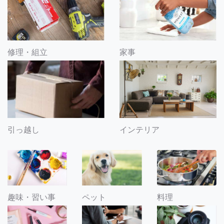
修理・組立
家事
引っ越し
インテリア
趣味・習い事
ペット
料理