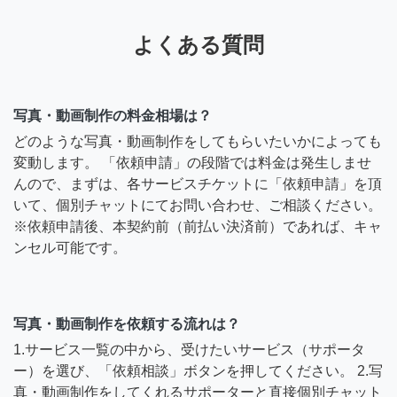
よくある質問
写真・動画制作の料金相場は？
どのような写真・動画制作をしてもらいたいかによっても
変動します。 「依頼申請」の段階では料金は発生しませ
んので、まずは、各サービスチケットに「依頼申請」を頂
いて、個別チャットにてお問い合わせ、ご相談ください。
※依頼申請後、本契約前（前払い決済前）であれば、キャ
ンセル可能です。
写真・動画制作を依頼する流れは？
1.サービス一覧の中から、受けたいサービス（サポータ
ー）を選び、「依頼相談」ボタンを押してください。 2.写
真・動画制作をしてくれるサポーターと直接個別チャット