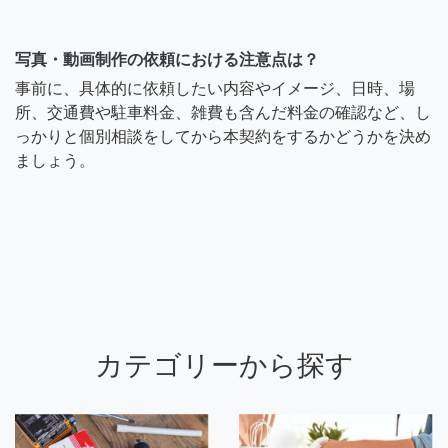
写真・動画制作の依頼における注意点は？
事前に、具体的に依頼したい内容やイメージ、日時、場
所、交通費や駐車料金、雑費も含んだ料金の確認など、し
っかりと個別相談をしてから本契約をするかどうかを決め
ましょう。
カテゴリーから探す