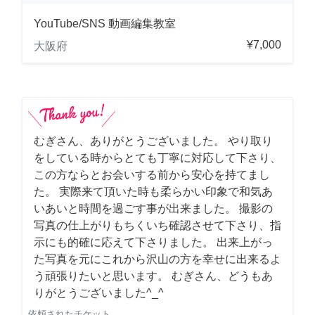
YouTube/SNS 動画編集教室
¥7,000
大阪府
むぎさん、ありがとうございました。 やり取り
をしている時からとても丁寧に対応して下さり、
この方ならとお会いする前から安心を持てまし
た。 実際来て頂いた時も柔らかい印象で和気あ
いあいと時間を過ごす事が出来ました。 撮影の
写真の仕上がりもちくいち確認させて下さり、指
示にも的確に応えて下さりました。 出来上がっ
た写真を元にこれから沢山の方を幸せに出来るよ
う頑張りたいと思います。 むぎさん、どうもあ
りがとうございました^_^
依頼されたチケット