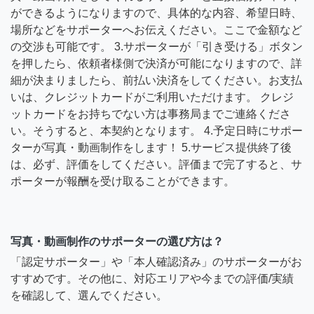
ができるようになりますので、具体的な内容、希望日時、
場所などをサポーターへお伝えください。ここで金額など
の交渉も可能です。 3.サポーターが「引き受ける」ボタン
を押したら、依頼者様側で決済が可能になりますので、詳
細が決まりましたら、前払い決済をしてください。お支払
いは、クレジットカードがご利用いただけます。 クレジ
ットカードをお持ちでない方は事務局までご連絡くださ
い。そうすると、本契約となります。 4.予定日時にサポー
ターが写真・動画制作をします！ 5.サービス提供終了後
は、必ず、評価をしてください。評価まで完了すると、サ
ポーターが報酬を受け取ることができます。
写真・動画制作のサポーターの選び方は？
「認定サポーター」や「本人確認済み」のサポーターがお
すすめです。その他に、対応エリアや今までの評価/実績
を確認して、選んでください。