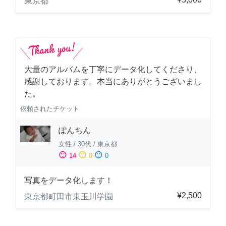
東京都
大量のアルバムを丁寧にデータ化してくださり、
感謝しております。本当にありがとうございまし
た。
依頼されたチケット
ぽんちん
女性
/
30代
/
東京都
sentiment_satisfied
sentiment_neutral
sentiment_dissatisfied
14
0
0
写真をデータ化します！
¥2,500
東京都町田市東玉川学園