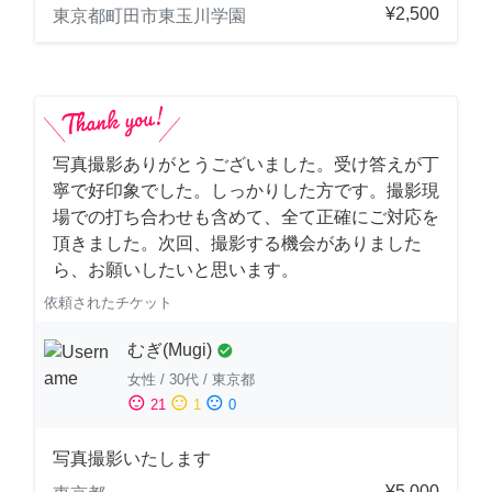
¥2,500
東京都町田市東玉川学園
写真撮影ありがとうございました。受け答えが丁
寧で好印象でした。しっかりした方です。撮影現
場での打ち合わせも含めて、全て正確にご対応を
頂きました。次回、撮影する機会がありました
ら、お願いしたいと思います。
依頼されたチケット
むぎ(Mugi)
check_circle
女性
/
30代
/
東京都
sentiment_satisfied
sentiment_neutral
sentiment_dissatisfied
21
1
0
写真撮影いたします
¥5,000