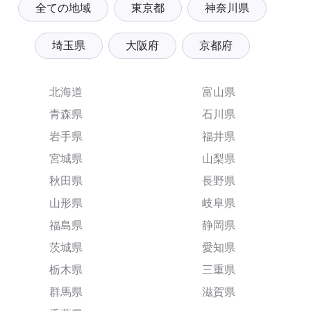
全ての地域
東京都
神奈川県
埼玉県
大阪府
京都府
北海道
富山県
青森県
石川県
岩手県
福井県
宮城県
山梨県
秋田県
長野県
山形県
岐阜県
福島県
静岡県
茨城県
愛知県
栃木県
三重県
群馬県
滋賀県