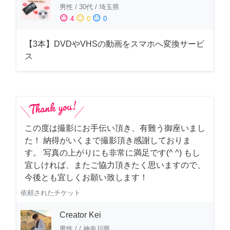
男性
/
30代
/
埼玉県
sentiment_satisfied
sentiment_neutral
sentiment_dissatisfied
4
0
0
【3本】DVDやVHSの動画をスマホへ変換サービ
ス
この度は撮影にお手伝い頂き、有難う御座いまし
た！ 納得がいくまで撮影頂き感謝しておりま
す。 写真の上がりにも非常に満足です(^ ^) もし
宜しければ、またご協力頂きたく思いますので、
今後とも宜しくお願い致します！
依頼されたチケット
Creator Kei
男性
/
/
神奈川県