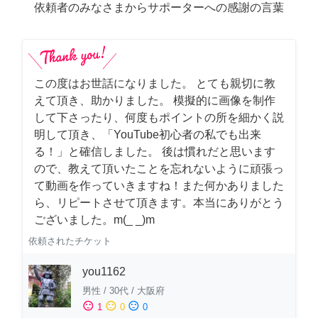
依頼者のみなさまからサポーターへの感謝の言葉
この度はお世話になりました。 とても親切に教
えて頂き、助かりました。 模擬的に画像を制作
して下さったり、何度もポイントの所を細かく説
明して頂き、「YouTube初心者の私でも出来
る！」と確信しました。 後は慣れだと思います
ので、教えて頂いたことを忘れないように頑張っ
て動画を作っていきますね！また何かありました
ら、リピートさせて頂きます。本当にありがとう
ございました。m(_ _)m
依頼されたチケット
you1162
男性
/
30代
/
大阪府
sentiment_satisfied
sentiment_neutral
sentiment_dissatisfied
1
0
0