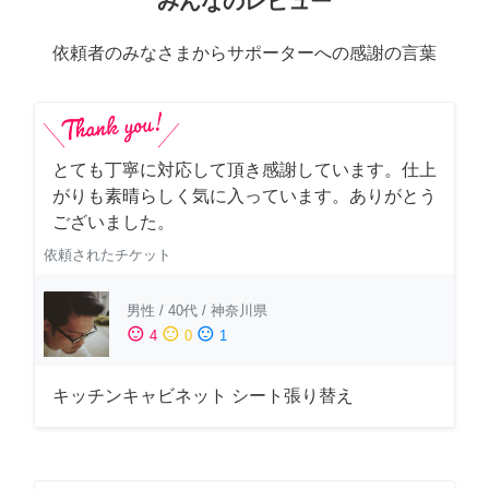
みんなのレビュー
依頼者のみなさまからサポーターへの感謝の言葉
とても丁寧に対応して頂き感謝しています。仕上
がりも素晴らしく気に入っています。ありがとう
ございました。
依頼されたチケット
男性
/
40代
/
神奈川県
sentiment_satisfied
sentiment_neutral
sentiment_dissatisfied
4
0
1
キッチンキャビネット シート張り替え