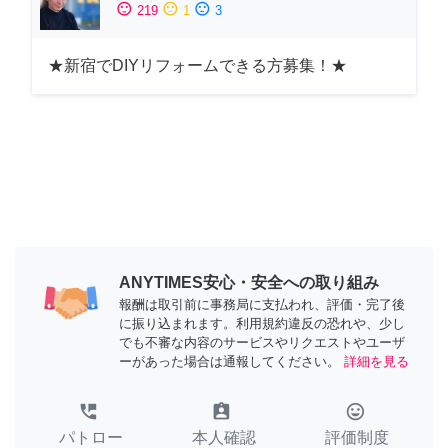
sentiment_satisfied
sentiment_neutral
sentiment_dissatisfied
219
1
3
★新宿でDIYリフォームできる方募集！★
ANYTIMES安心・安全への取り組み
報酬は取引前に事務局に支払われ、評価・完了後
に振り込まれます。利用規約違反の恐れや、少し
でも不審な内容のサービスやリクエストやユーザ
ーがあった場合は通報してください。
詳細を見る
perm_phone_msg
assignment_ind
tag_faces
パトロー
本人確認
評価制度