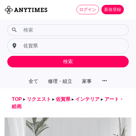
ログイン
新規登録
search
place
検索
more_horiz
全て
修理・組立
家事
TOP
▸
リクエスト
▸
佐賀県
▸
インテリア
▸
アート・
絵画