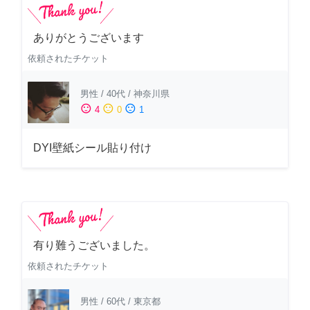
ありがとうございます
依頼されたチケット
男性
/
40代
/
神奈川県
sentiment_satisfied
sentiment_neutral
sentiment_dissatisfied
4
0
1
DYI壁紙シール貼り付け
有り難うございました。
依頼されたチケット
男性
/
60代
/
東京都