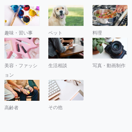
趣味・習い事
ペット
料理
美容・ファッシ
生活相談
写真・動画制作
ョン
その他
高齢者