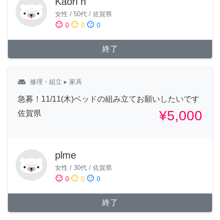
Kaori h
女性
/
50代
/
佐賀県
sentiment_satisfied
sentiment_neutral
sentiment_dissatisfied
0
0
0
終了
weekend
修理・組立
▸ 家具
急募！11/11(木)ベッドの組み立てお願いしたいです
¥5,000
佐賀県
plme
女性
/
30代
/
佐賀県
sentiment_satisfied
sentiment_neutral
sentiment_dissatisfied
0
0
0
終了