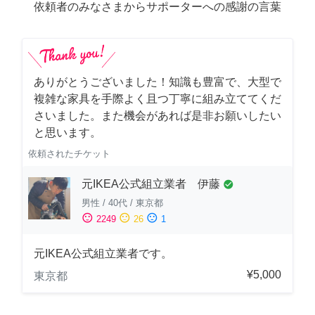
依頼者のみなさまからサポーターへの感謝の言葉
ありがとうございました！知識も豊富で、大型で
複雑な家具を手際よく且つ丁寧に組み立ててくだ
さいました。また機会があれば是非お願いしたい
と思います。
依頼されたチケット
元IKEA公式組立業者 伊藤
check_circle
男性
/
40代
/
東京都
sentiment_satisfied
sentiment_neutral
sentiment_dissatisfied
2249
26
1
元IKEA公式組立業者です。
¥5,000
東京都