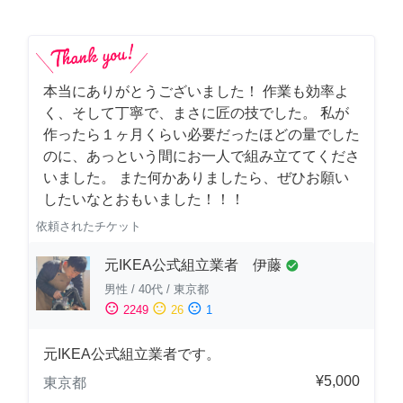
本当にありがとうございました！ 作業も効率よ
く、そして丁寧で、まさに匠の技でした。 私が
作ったら１ヶ月くらい必要だったほどの量でした
のに、あっという間にお一人で組み立ててくださ
いました。 また何かありましたら、ぜひお願い
したいなとおもいました！！！
依頼されたチケット
元IKEA公式組立業者 伊藤
check_circle
男性
/
40代
/
東京都
sentiment_satisfied
sentiment_neutral
sentiment_dissatisfied
2249
26
1
元IKEA公式組立業者です。
¥5,000
東京都