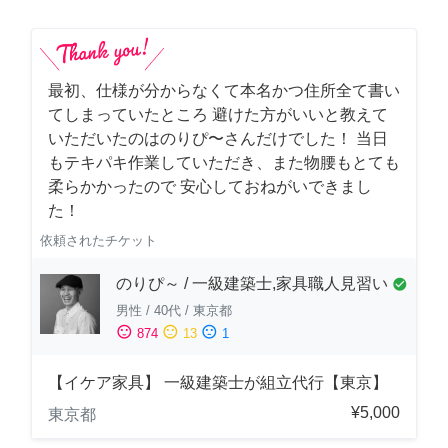
最初、仕様が分からなくて本名かつ住所全て書い
てしまっていたところ 避けた方がいいと教えて
いただいたのはのりぴ〜さんだけでした！ 当日
もテキパキ作業していただき、また物腰もとても
柔らかかったので 安心しておねがいできまし
た！
依頼されたチケット
のりぴ～ / 一級建築士,家具職人見習い
check_circle
男性
/
40代
/
東京都
sentiment_satisfied
sentiment_neutral
sentiment_dissatisfied
874
13
1
【イケア家具】 一級建築士が組立代行【東京】
¥5,000
東京都