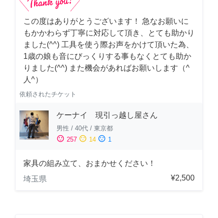
この度はありがとうございます！ 急なお願いに
もかかわらず丁寧に対応して頂き、とても助かり
ました(^^) 工具を使う際お声をかけて頂いた為、
1歳の娘も音にびっくりする事もなくとても助か
りました(^^) また機会があればお願いします（^
人^）
依頼されたチケット
ケーナイ 現引っ越し屋さん
男性
/
40代
/
東京都
sentiment_satisfied
sentiment_neutral
sentiment_dissatisfied
257
14
1
家具の組み立て、おまかせください！
¥2,500
埼玉県