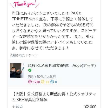
昨日はありがとうございました！ PAXと
FRIHETENの２点を、丁寧に手際よく解体して
いただきました。 夜の解体で子どもの寝る時間
も遅くなるかなと思っていたのですが、スピーデ
ィーな解体でありがたかったです。 また、引っ
越しの際や保管の際のアドバイスもしていただ
き、参考にさせていただきます！
依頼されたチケット
現役IKEA家具組立/解体 Adde(アッデ)
check_circle
男性
/
50代
/
大阪府
sentiment_satisfied
sentiment_neutral
sentiment_dissatisfied
1710
11
0
【大阪】公式価格より断然お得！公式クオリティ
のIKEA家具組立解体
¥2,000
大阪府