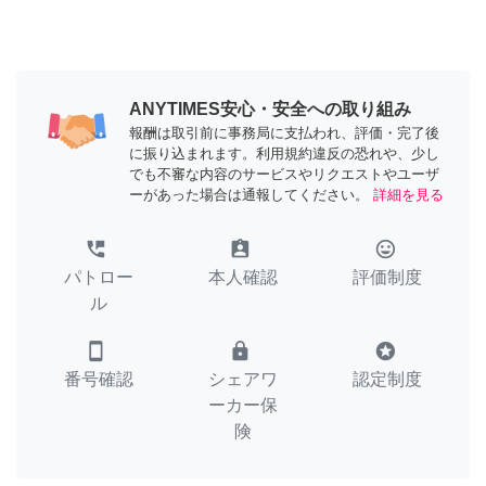
ANYTIMES安心・安全への取り組み
報酬は取引前に事務局に支払われ、評価・完了後
に振り込まれます。利用規約違反の恐れや、少し
でも不審な内容のサービスやリクエストやユーザ
ーがあった場合は通報してください。
詳細を見る
perm_phone_msg
assignment_ind
tag_faces
パトロー
本人確認
評価制度
ル
smartphone
lock
stars
番号確認
シェアワ
認定制度
ーカー保
険