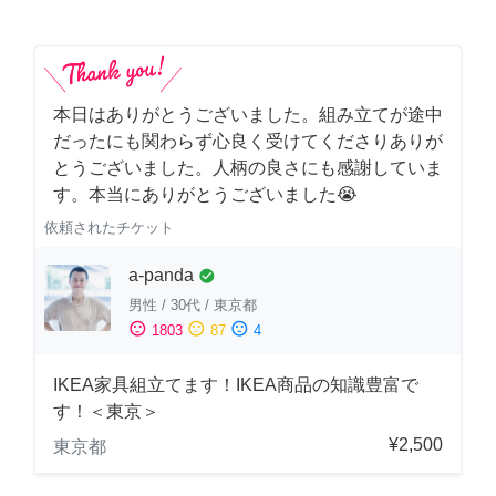
本日はありがとうございました。組み立てが途中
だったにも関わらず心良く受けてくださりありが
とうございました。人柄の良さにも感謝していま
す。本当にありがとうございました😭
依頼されたチケット
a-panda
check_circle
男性
/
30代
/
東京都
sentiment_satisfied
sentiment_neutral
sentiment_dissatisfied
1803
87
4
IKEA家具組立てます！IKEA商品の知識豊富で
す！＜東京＞
¥2,500
東京都