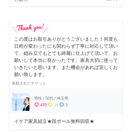
この度はお取引ありがとうございました！何度も
日程が変わったにも関わらず丁寧に対応して頂い
て、組み立てもとても綺麗に仕上げて頂いて、お
願いして本当に良かったです。家具大切に使って
いきたいと思います。また機会があれば宜しくお
願い致します。
依頼されたチケット
男性
/
50代
/
埼玉県
sentiment_satisfied
sentiment_neutral
sentiment_dissatisfied
470
14
3
イケア家具組立★段ボール無料回収★