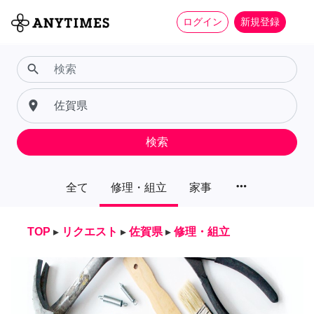
ログイン
新規登録
search
place
検索
more_horiz
全て
修理・組立
家事
TOP
▸
リクエスト
▸
佐賀県
▸
修理・組立