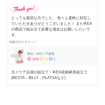
とっても親切な方でした。 色々と柔軟に対応し
ていただきありがとうございました！ またIKEA
の商品で組み立て必要な場合はお願いしたいで
す。
依頼されたチケット
男性
/
30代
/
千葉県
sentiment_satisfied
sentiment_neutral
sentiment_dissatisfied
1476
28
1
元イケア店員が組立て！IKEA収納家具組立て
(BESTA・BILLY・PLATSAなど)