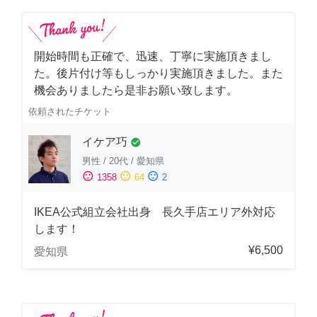
開始時間も正確で、迅速、丁寧に実施頂きまし
た。後片付け等もしっかり実施頂きました。また
機会ありましたら是非お願い致します。
依頼されたチケット
イケア巧
check_circle
男性
/
20代
/
愛知県
sentiment_satisfied
sentiment_neutral
sentiment_dissatisfied
1358
64
2
IKEA公式組立会社出身 長久手店エリア外対応
します！
¥6,500
愛知県