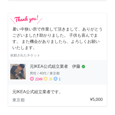
暑い中狭い所で作業して頂きまして、ありがとう
ございました❗️ 助かりました。 子供も喜んでま
す。 また機会がありましたら、よろしくお願い
いたします。
依頼されたチケット
元IKEA公式組立業者 伊藤
check_circle
男性
/
40代
/
東京都
sentiment_satisfied
sentiment_neutral
sentiment_dissatisfied
2249
26
1
元IKEA公式組立業者です。
¥5,000
東京都