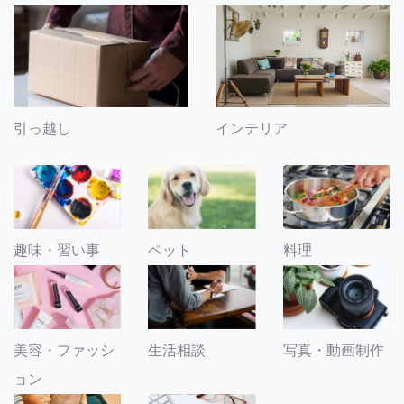
引っ越し
インテリア
趣味・習い事
ペット
料理
美容・ファッシ
生活相談
写真・動画制作
ョン