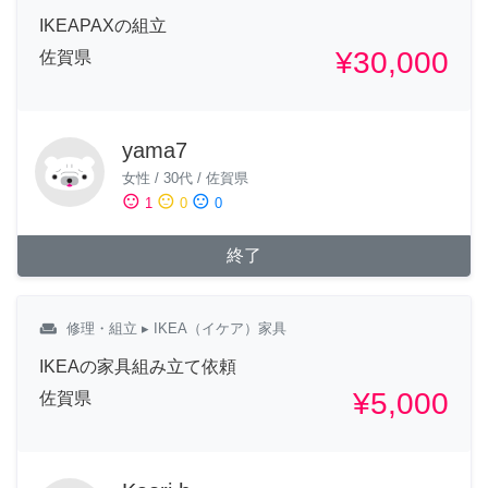
IKEAPAXの組立
¥30,000
佐賀県
yama7
女性
/
30代
/
佐賀県
sentiment_satisfied
sentiment_neutral
sentiment_dissatisfied
1
0
0
終了
weekend
修理・組立
▸ IKEA（イケア）家具
IKEAの家具組み立て依頼
¥5,000
佐賀県