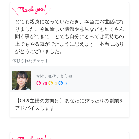
とても親身になっていただき、本当にお世話にな
りました。今回新しい情報や意見などもたくさん
聞く事ができて、とても自分にとっては気持ちの
上でもやる気がでたように思えます。本当にあり
がとうございました。
依頼されたチケット
女性
/
40代
/
東京都
sentiment_satisfied
sentiment_neutral
sentiment_dissatisfied
76
3
0
【OL&主婦の方向け】あなたにぴったりの副業を
アドバイスします