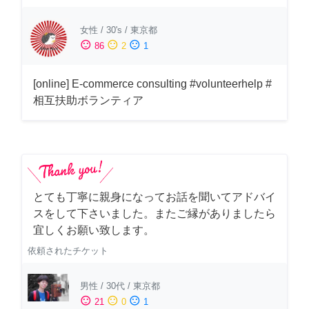
女性
/
30's
/
東京都
sentiment_satisfied
sentiment_neutral
sentiment_dissatisfied
86
2
1
[online] E-commerce consulting #volunteerhelp #
相互扶助ボランティア
とても丁寧に親身になってお話を聞いてアドバイ
スをして下さいました。またご縁がありましたら
宜しくお願い致します。
依頼されたチケット
男性
/
30代
/
東京都
sentiment_satisfied
sentiment_neutral
sentiment_dissatisfied
21
0
1