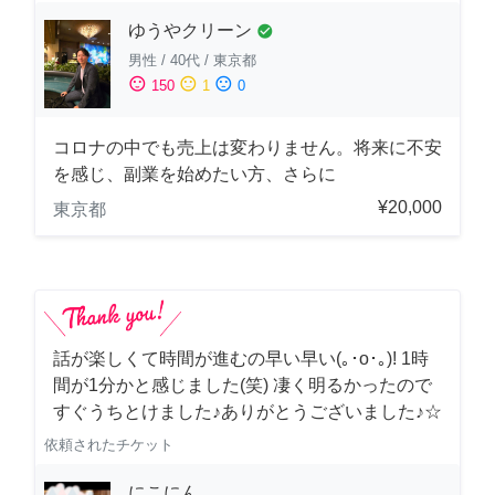
ゆうやクリーン
check_circle
男性
/
40代
/
東京都
sentiment_satisfied
sentiment_neutral
sentiment_dissatisfied
150
1
0
コロナの中でも売上は変わりません。将来に不安
を感じ、副業を始めたい方、さらに
¥20,000
東京都
話が楽しくて時間が進むの早い早い(｡･о･｡)! 1時
間が1分かと感じました(笑) 凄く明るかったので
すぐうちとけました♪ありがとうございました♪☆
依頼されたチケット
にこにん