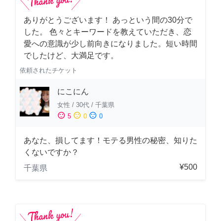
ありがとうございます！ あっという間の30分で
した。 色々とキーワードを教えていただき、恋
愛への意識が少し前向きになりました。短い時間
でしたけど、大満足です。
依頼されたチケット
にこにん
女性
/
30代
/
千葉県
sentiment_satisfied
sentiment_neutral
sentiment_dissatisfied
5
0
0
あなた、損してます！モテる男性の秘密、知りた
くないですか？
¥500
千葉県