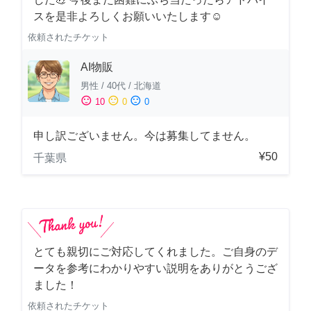
スを是非よろしくお願いいたします☺️
依頼されたチケット
AI物販
男性
/
40代
/
北海道
sentiment_satisfied
sentiment_neutral
sentiment_dissatisfied
10
0
0
申し訳ございません。今は募集してません。
¥50
千葉県
とても親切にご対応してくれました。ご自身のデ
ータを参考にわかりやすい説明をありがとうござ
ました！
依頼されたチケット