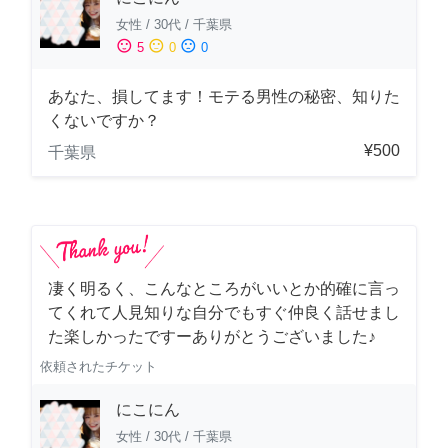
女性
/
30代
/
千葉県
sentiment_satisfied
sentiment_neutral
sentiment_dissatisfied
5
0
0
あなた、損してます！モテる男性の秘密、知りた
くないですか？
¥500
千葉県
凄く明るく、こんなところがいいとか的確に言っ
てくれて人見知りな自分でもすぐ仲良く話せまし
た楽しかったですーありがとうございました♪
依頼されたチケット
にこにん
女性
/
30代
/
千葉県