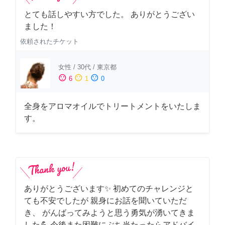
とても話しやすい方でした。 ありがとうござい
ました！
依頼されたチケット
女性
/
30代
/
東京都
sentiment_satisfied
sentiment_neutral
sentiment_dissatisfied
6
1
0
全身をアロマオイルでトリートメントをいたしま
す。
ありがとうございます✨ 初めてのチャレンジと
ても不安でしたが 親身にお話を聞いていただ
き、 がんばってみようと思う勇気が湧いてきま
した💪 今後また困難にぶち当たったらアドバイ