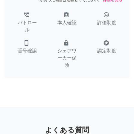
perm_phone_msg
assignment_ind
tag_faces
パトロー
本人確認
評価制度
ル
smartphone
lock
stars
番号確認
シェアワ
認定制度
ーカー保
険
よくある質問