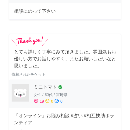
相談にのって下さい
とても詳しく丁寧にみて頂きました。雰囲気もお
優しい方でお話しやすく、またお願いしたいなと
思いました。
依頼されたチケット
ミニトマト
check_circle
女性
/
60代
/
宮崎県
sentiment_satisfied
sentiment_neutral
sentiment_dissatisfied
19
0
0
「オンライン」お悩み相談 #占い #相互扶助ボラ
ンティア