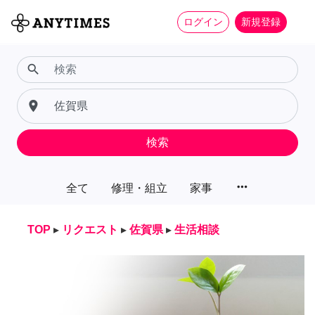
ログイン
新規登録
search
place
検索
more_horiz
全て
修理・組立
家事
TOP
▸
リクエスト
▸
佐賀県
▸
生活相談