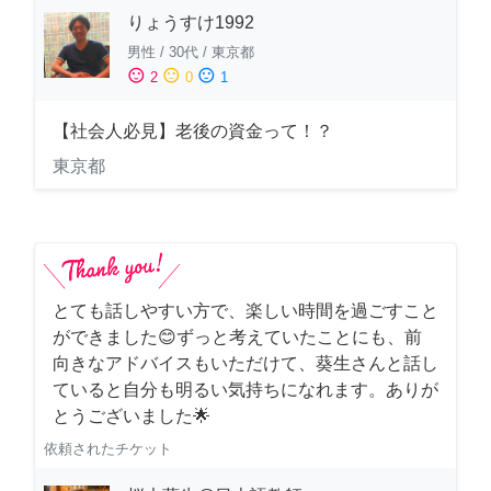
りょうすけ1992
男性
/
30代
/
東京都
sentiment_satisfied
sentiment_neutral
sentiment_dissatisfied
2
0
1
【社会人必見】老後の資金って！？
東京都
とても話しやすい方で、楽しい時間を過ごすこと
ができました😊ずっと考えていたことにも、前
向きなアドバイスもいただけて、葵生さんと話し
ていると自分も明るい気持ちになれます。ありが
とうございました🌟
依頼されたチケット