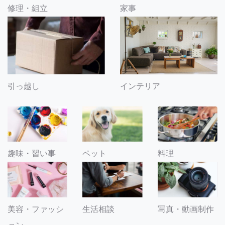
修理・組立
家事
引っ越し
インテリア
趣味・習い事
ペット
料理
美容・ファッシ
生活相談
写真・動画制作