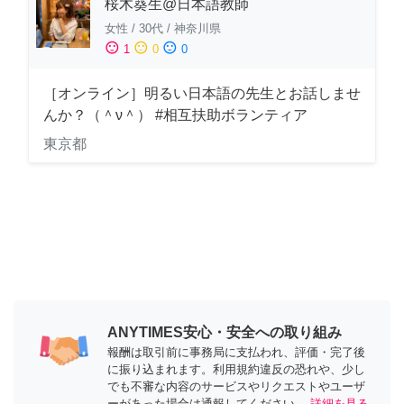
桜木葵生@日本語教師
女性
/
30代
/
神奈川県
sentiment_satisfied
sentiment_neutral
sentiment_dissatisfied
1
0
0
［オンライン］明るい日本語の先生とお話しませ
んか？（＾ν＾） #相互扶助ボランティア
東京都
ANYTIMES安心・安全への取り組み
報酬は取引前に事務局に支払われ、評価・完了後
に振り込まれます。利用規約違反の恐れや、少し
でも不審な内容のサービスやリクエストやユーザ
ーがあった場合は通報してください。
詳細を見る