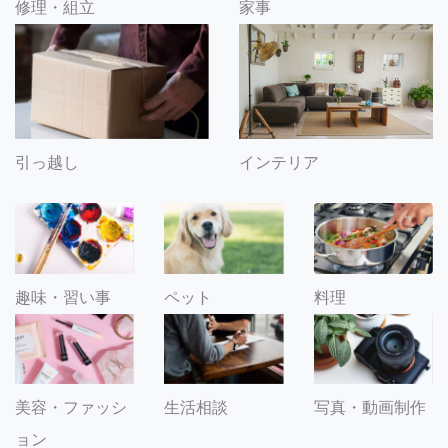
修理・組立
家事
引っ越し
インテリア
趣味・習い事
ペット
料理
美容・ファッシ
生活相談
写真・動画制作
ョン