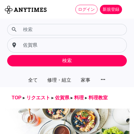
ログイン
新規登録
search
place
検索
more_horiz
全て
修理・組立
家事
TOP
▸
リクエスト
▸
佐賀県
▸
料理
▸
料理教室