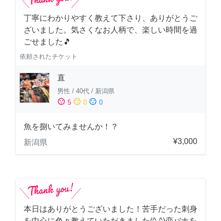
丁寧にわかりやすく教えて下さり、ありがとうご
ざいました。気さくなお人柄で、楽しい時間を過
ごせました🎵
依頼されたチケット
直
男性
/
40代
/
新潟県
sentiment_satisfied
sentiment_neutral
sentiment_dissatisfied
5
0
0
魚を捌いてみませんか！？
¥3,000
新潟県
本日はありがとうございました！苦手だった刺身
を中心に色々教えていただきました(^-^)恋バナを