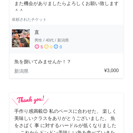
また機会がありましたらよろしくお願い致します
＾＾
依頼されたチケット
直
男性
/
40代
/
新潟県
sentiment_satisfied
sentiment_neutral
sentiment_dissatisfied
5
0
0
魚を捌いてみませんか！？
¥3,000
新潟県
手作り感満載😊 私のペースに合わせた、 楽しく
美味しいクラスをありがとうございました。 魚
をさばく 事 に対するハードルが低くなりました
。 これからドンドン美味しい魚を食べていきた