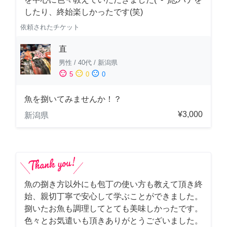
したり、終始楽しかったです(笑)
依頼されたチケット
直
男性
/
40代
/
新潟県
sentiment_satisfied
sentiment_neutral
sentiment_dissatisfied
5
0
0
魚を捌いてみませんか！？
¥3,000
新潟県
魚の捌き方以外にも包丁の使い方も教えて頂き終
始、親切丁寧で安心して学ぶことができました。
捌いたお魚も調理してとても美味しかったです。
色々とお気遣いも頂きありがとうございました。