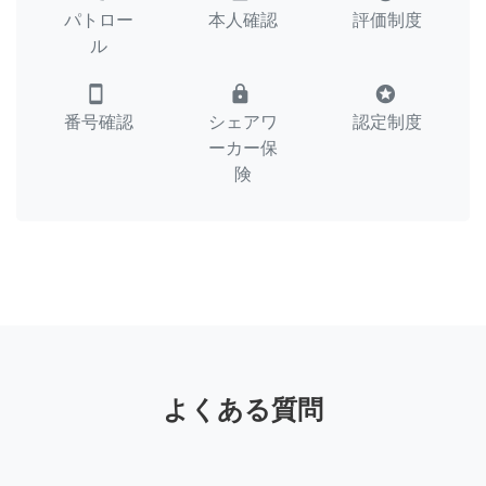
パトロー
本人確認
評価制度
ル
smartphone
lock
stars
番号確認
シェアワ
認定制度
ーカー保
険
よくある質問