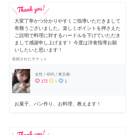
大変丁寧かつ分かりやすくご指導いただきまして
有難うございました。楽しくポイントを押さえた
ご説明で料理に対するハードルを下げていただき
まして感謝申し上げます！ 今度は洋食指導お願
いしたいと思います！
依頼されたチケット
女性
/
40代
/
東京都
sentiment_satisfied
sentiment_neutral
sentiment_dissatisfied
172
5
1
お菓子、パン作り、お料理、教えます！