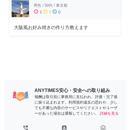
男性
/
50代
/
東京都
sentiment_satisfied
sentiment_neutral
sentiment_dissatisfied
1
0
0
大阪風お好み焼きの作り方教えます
ANYTIMES安心・安全への取り組み
報酬は取引前に事務局に支払われ、評価・完了後
に振り込まれます。利用規約違反の恐れや、少し
でも不審な内容のサービスやリクエストやユーザ
ーがあった場合は通報してください。
詳細を見る
perm_phone_msg
assignment_ind
tag_faces