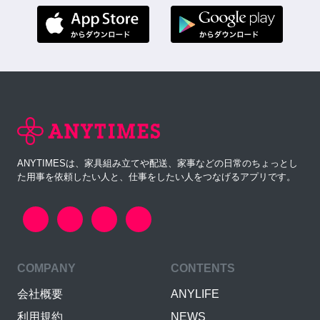
ANYTIMESは、家具組み立てや配送、家事などの日常のちょっとし
た用事を依頼したい人と、仕事をしたい人をつなげるアプリです。
COMPANY
CONTENTS
会社概要
ANYLIFE
利用規約
NEWS