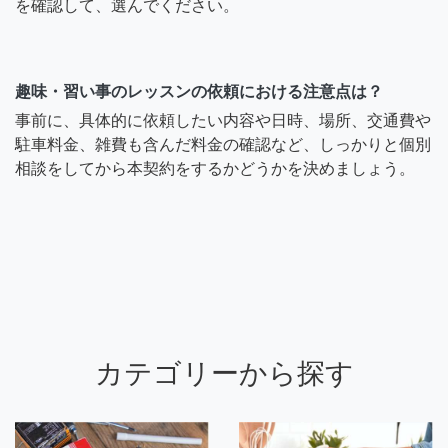
を確認して、選んでください。
趣味・習い事のレッスンの依頼における注意点は？
事前に、具体的に依頼したい内容や日時、場所、交通費や
駐車料金、雑費も含んだ料金の確認など、しっかりと個別
相談をしてから本契約をするかどうかを決めましょう。
カテゴリーから探す