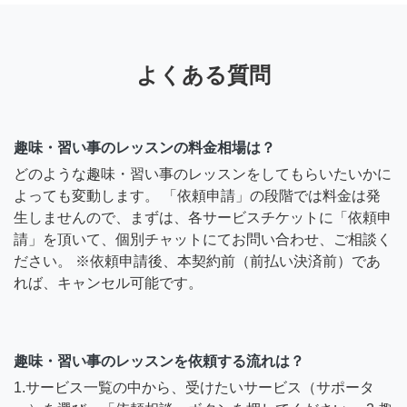
よくある質問
趣味・習い事のレッスンの料金相場は？
どのような趣味・習い事のレッスンをしてもらいたいかに
よっても変動します。 「依頼申請」の段階では料金は発
生しませんので、まずは、各サービスチケットに「依頼申
請」を頂いて、個別チャットにてお問い合わせ、ご相談く
ださい。 ※依頼申請後、本契約前（前払い決済前）であ
れば、キャンセル可能です。
趣味・習い事のレッスンを依頼する流れは？
1.サービス一覧の中から、受けたいサービス（サポータ