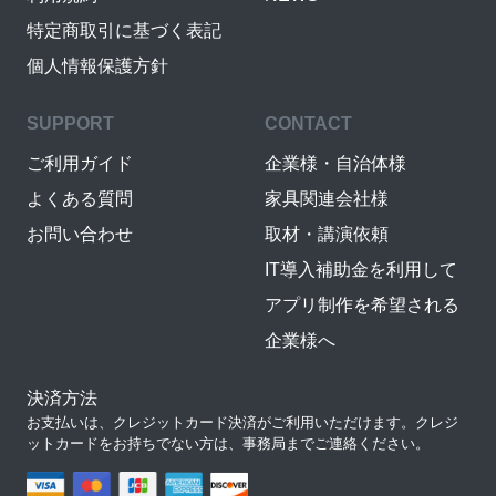
特定商取引に基づく表記
個人情報保護方針
SUPPORT
CONTACT
ご利用ガイド
企業様・自治体様
よくある質問
家具関連会社様
お問い合わせ
取材・講演依頼
IT導入補助金を利用して
アプリ制作を希望される
企業様へ
決済方法
お支払いは、クレジットカード決済がご利用いただけます。クレジ
ットカードをお持ちでない方は、事務局までご連絡ください。