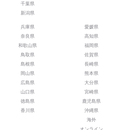
千葉県
新潟県
兵庫県
愛媛県
奈良県
高知県
和歌山県
福岡県
鳥取県
佐賀県
島根県
長崎県
岡山県
熊本県
広島県
大分県
山口県
宮崎県
徳島県
鹿児島県
香川県
沖縄県
海外
オンライン