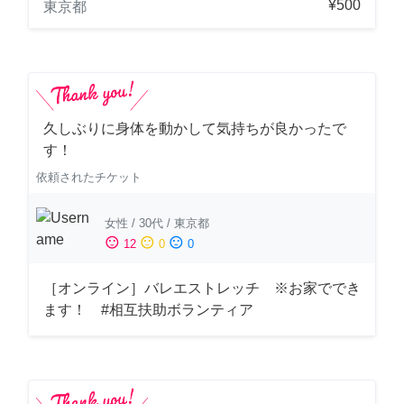
¥500
東京都
久しぶりに身体を動かして気持ちが良かったで
す！
依頼されたチケット
女性
/
30代
/
東京都
sentiment_satisfied
sentiment_neutral
sentiment_dissatisfied
12
0
0
［オンライン］バレエストレッチ ※お家ででき
ます！ #相互扶助ボランティア