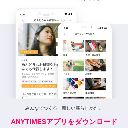
みんなでつくる、新しい暮らしかた。
ANYTIMESアプリをダウンロード