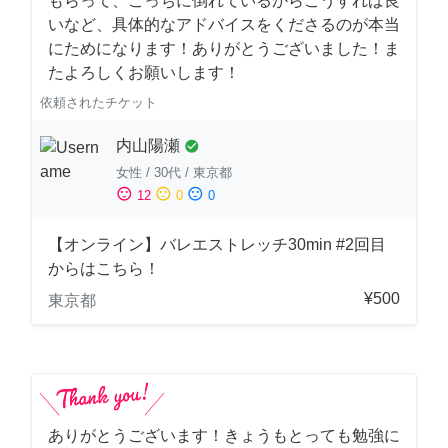
もらって、こっちに倒れているからこうすれば良
いなど、具体的なアドバイスをくださるのが本当
にためになります！ありがとうございました！ま
たよろしくお願いします！
依頼されたチケット
内山陽瀬
check_circle
女性
/
30代
/
東京都
sentiment_satisfied
sentiment_neutral
sentiment_dissatisfied
12
0
0
【オンライン】バレエストレッチ30min #2回目
からはこちら！
¥500
東京都
ありがとうございます！きょうもとっても勉強に