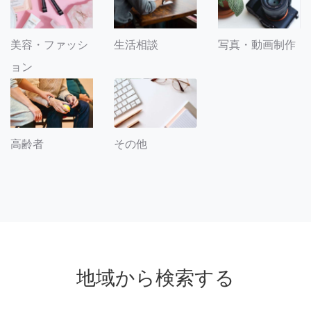
美容・ファッシ
生活相談
写真・動画制作
ョン
その他
高齢者
地域から検索する