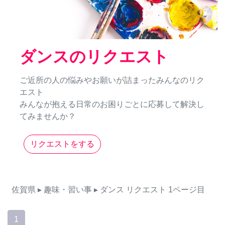
ダンスのリクエスト
ご近所の人の悩みやお願いが詰まったみんなのリク
エスト
みんなが抱える日常のお困りごとに応募して解決し
てみませんか？
リクエストをする
佐賀県
▸ 趣味・習い事
▸ ダンス
リクエスト
1ページ目
1