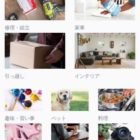
修理・組立
家事
引っ越し
インテリア
趣味・習い事
ペット
料理