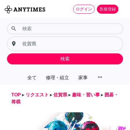
ログイン
新規登録
search
place
検索
more_horiz
全て
修理・組立
家事
TOP
▸
リクエスト
▸
佐賀県
▸
趣味・習い事
▸
囲碁・
将棋