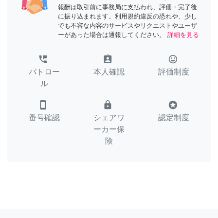
報酬は取引前に事務局に支払われ、評価・完了後
に振り込まれます。利用規約違反の恐れや、少し
でも不審な内容のサービスやリクエストやユーザ
ーがあった場合は通報してください。
詳細を見る
perm_phone_msg
assignment_ind
tag_faces
パトロー
本人確認
評価制度
ル
smartphone
lock
stars
番号確認
シェアワ
認定制度
ーカー保
険