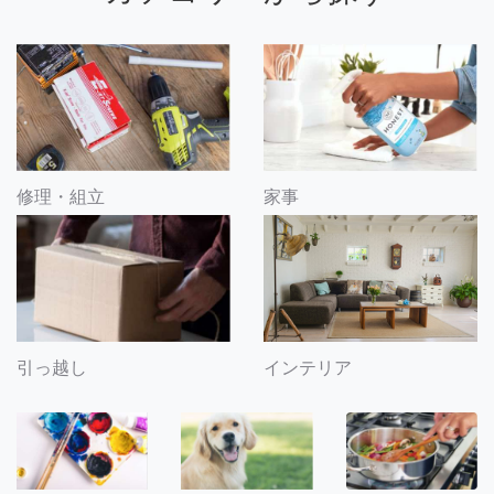
修理・組立
家事
引っ越し
インテリア