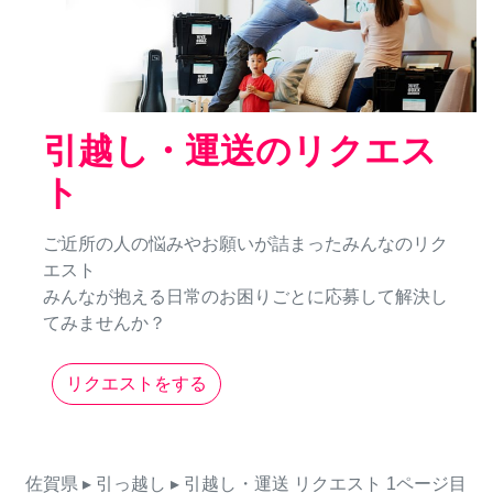
引越し・運送のリクエス
ト
ご近所の人の悩みやお願いが詰まったみんなのリク
エスト
みんなが抱える日常のお困りごとに応募して解決し
てみませんか？
リクエストをする
佐賀県
▸ 引っ越し
▸ 引越し・運送
リクエスト
1ページ目