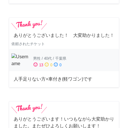
ありがとうございました！ 大変助かりました！
依頼されたチケット
男性
/
40代
/
千葉県
sentiment_satisfied
sentiment_neutral
sentiment_dissatisfied
13
0
0
人手足りない方+車付き(軽ワゴン)です
ありがとうございます！いつもながら大変助かり
ました。またぜひよろしくお願いします！