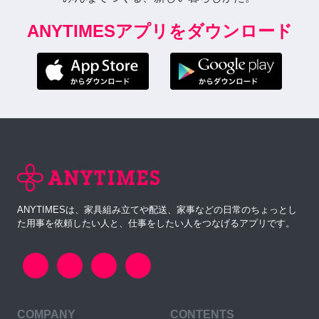
ANYTIMESアプリをダウンロード
ANYTIMESは、家具組み立てや配送、家事などの日常のちょっとし
た用事を依頼したい人と、仕事をしたい人をつなげるアプリです。
COMPANY
CONTENTS