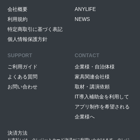
会社概要
ANYLIFE
利用規約
NEWS
特定商取引に基づく表記
個人情報保護方針
SUPPORT
CONTACT
ご利用ガイド
企業様・自治体様
よくある質問
家具関連会社様
お問い合わせ
取材・講演依頼
IT導入補助金を利用して
アプリ制作を希望される
企業様へ
決済方法
お支払いは、クレジットカード決済がご利用いただけます。クレジ