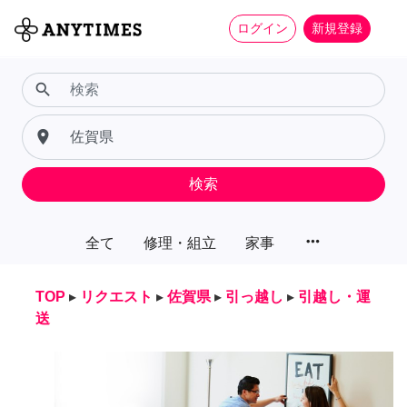
ログイン
新規登録
search
place
検索
more_horiz
全て
修理・組立
家事
TOP
▸
リクエスト
▸
佐賀県
▸
引っ越し
▸
引越し・運
送