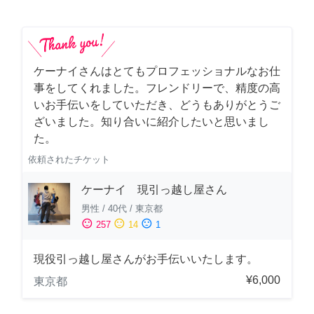
ケーナイさんはとてもプロフェッショナルなお仕
事をしてくれました。フレンドリーで、精度の高
いお手伝いをしていただき、どうもありがとうご
ざいました。知り合いに紹介したいと思いまし
た。
依頼されたチケット
ケーナイ 現引っ越し屋さん
男性
/
40代
/
東京都
sentiment_satisfied
sentiment_neutral
sentiment_dissatisfied
257
14
1
現役引っ越し屋さんがお手伝いいたします。
¥6,000
東京都