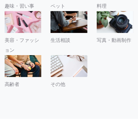
趣味・習い事
ペット
料理
美容・ファッシ
生活相談
写真・動画制作
ョン
その他
高齢者