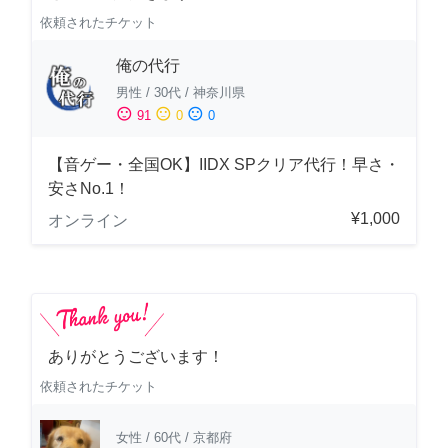
依頼されたチケット
俺の代行
男性
/
30代
/
神奈川県
sentiment_satisfied
sentiment_neutral
sentiment_dissatisfied
91
0
0
【音ゲー・全国OK】IIDX SPクリア代行！早さ・
安さNo.1！
¥1,000
オンライン
ありがとうございます！
依頼されたチケット
女性
/
60代
/
京都府