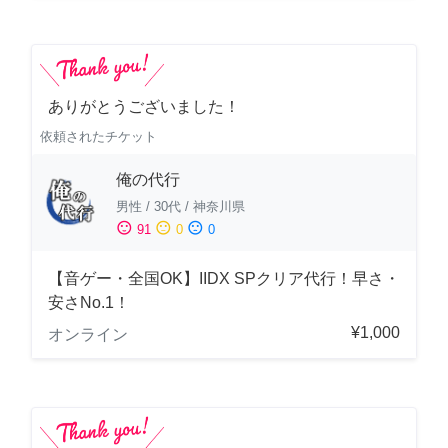
ありがとうございました！
依頼されたチケット
俺の代行
男性
/
30代
/
神奈川県
sentiment_satisfied
sentiment_neutral
sentiment_dissatisfied
91
0
0
【音ゲー・全国OK】IIDX SPクリア代行！早さ・
安さNo.1！
¥1,000
オンライン