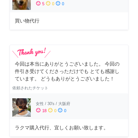
sentiment_satisfied
sentiment_neutral
sentiment_dissatisfied
5
0
0
買い物代行
今回は本当にありがとうございました。 今回の
件引き受けてくださっただけでも とても感謝し
ています。 どうもありがとうございました！
依頼されたチケット
女性
/
30's
/
大阪府
sentiment_satisfied
sentiment_neutral
sentiment_dissatisfied
18
0
0
ラクマ購入代行、宜しくお願い致します。