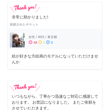
非常に助かりました!
依頼されたチケット
女性
/
40代
/
東京都
sentiment_satisfied
sentiment_neutral
sentiment_dissatisfied
44
1
0
絵が好きな方絵画のモデルになっていただけませ
んか
いつもながら、丁寧かつ迅速なご対応に感謝して
おります。 お世話になりました。 またご依頼を
させていただきます。