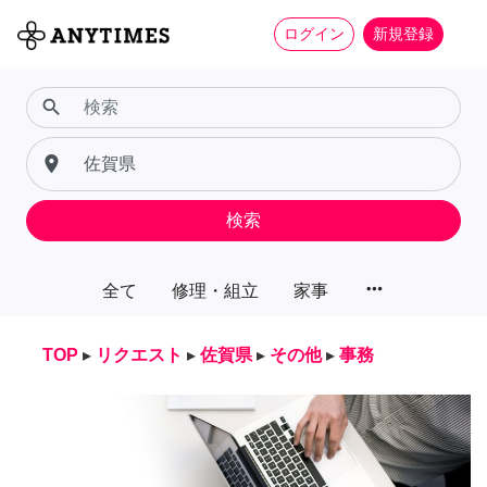
ログイン
新規登録
search
place
検索
more_horiz
全て
修理・組立
家事
TOP
▸
リクエスト
▸
佐賀県
▸
その他
▸
事務