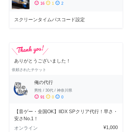
sentiment_satisfied
sentiment_neutral
sentiment_dissatisfied
16
1
2
スクリーンタイムパスコード設定
ありがとうございました！
依頼されたチケット
俺の代行
男性
/
30代
/
神奈川県
sentiment_satisfied
sentiment_neutral
sentiment_dissatisfied
91
0
0
【音ゲー・全国OK】IIDX SPクリア代行！早さ・
安さNo.1！
¥1,000
オンライン