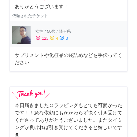
ありがとうございます！
依頼されたチケット
女性
/
50代
/
埼玉県
sentiment_satisfied
sentiment_neutral
sentiment_dissatisfied
123
4
0
サプリメントや化粧品の袋詰めなどを手伝ってく
ださい
本日届きました☺️ラッピングもとても可愛かった
です！！急な依頼にもかかわらず快く引き受けて
くださってありがとうございました。またタイミ
ングが良ければ引き受けてくださると嬉しいです
🙏