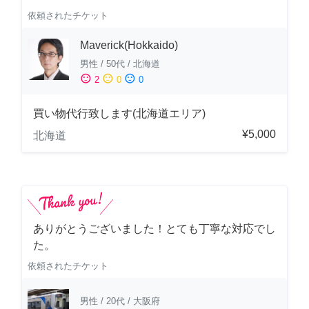
依頼されたチケット
Maverick(Hokkaido)
男性
/
50代
/
北海道
sentiment_satisfied
sentiment_neutral
sentiment_dissatisfied
2
0
0
買い物代行致します(北海道エリア)
¥5,000
北海道
ありがとうございました！とても丁寧な対応でし
た。
依頼されたチケット
男性
/
20代
/
大阪府