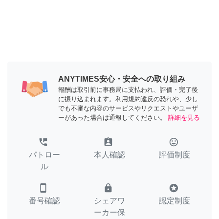
ANYTIMES安心・安全への取り組み
報酬は取引前に事務局に支払われ、評価・完了後
に振り込まれます。利用規約違反の恐れや、少し
でも不審な内容のサービスやリクエストやユーザ
ーがあった場合は通報してください。
詳細を見る
perm_phone_msg
assignment_ind
tag_faces
パトロー
本人確認
評価制度
ル
smartphone
lock
stars
番号確認
シェアワ
認定制度
ーカー保