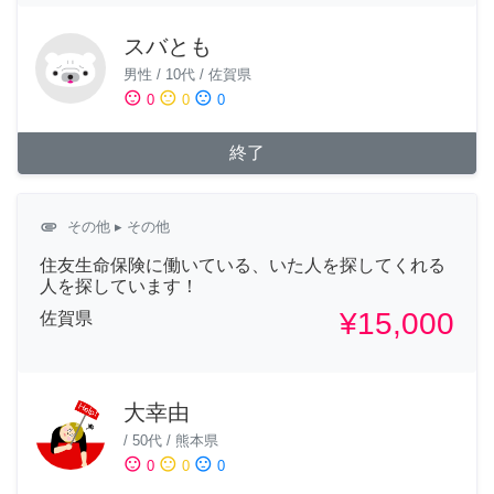
スバとも
男性
/
10代
/
佐賀県
sentiment_satisfied
sentiment_neutral
sentiment_dissatisfied
0
0
0
終了
attachment
その他
▸ その他
住友生命保険に働いている、いた人を探してくれる
人を探しています！
¥15,000
佐賀県
大幸由
/
50代
/
熊本県
sentiment_satisfied
sentiment_neutral
sentiment_dissatisfied
0
0
0