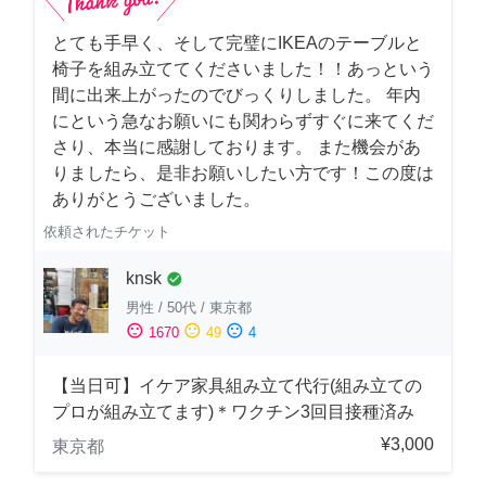
とても手早く、そして完璧にIKEAのテーブルと
椅子を組み立ててくださいました！！あっという
間に出来上がったのでびっくりしました。 年内
にという急なお願いにも関わらずすぐに来てくだ
さり、本当に感謝しております。 また機会があ
りましたら、是非お願いしたい方です！この度は
ありがとうございました。
依頼されたチケット
knsk
check_circle
男性
/
50代
/
東京都
sentiment_satisfied
sentiment_neutral
sentiment_dissatisfied
1670
49
4
【当日可】イケア家具組み立て代行(組み立ての
プロが組み立てます)＊ワクチン3回目接種済み
¥3,000
東京都