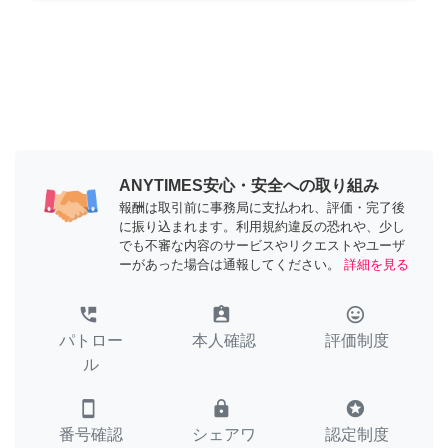
ANYTIMES安心・安全への取り組み
報酬は取引前に事務局に支払われ、評価・完了後
に振り込まれます。利用規約違反の恐れや、少し
でも不審な内容のサービスやリクエストやユーザ
ーがあった場合は通報してください。
詳細を見る
perm_phone_msg
assignment_ind
tag_faces
パトロー
本人確認
評価制度
ル
smartphone
lock
stars
番号確認
シェアワ
認定制度