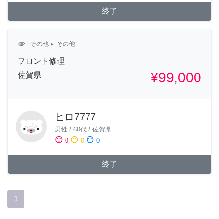
終了
attachment
その他
▸ その他
フロント修理
¥99,000
佐賀県
ヒロ7777
男性
/
60代
/
佐賀県
sentiment_satisfied
sentiment_neutral
sentiment_dissatisfied
0
0
0
終了
1