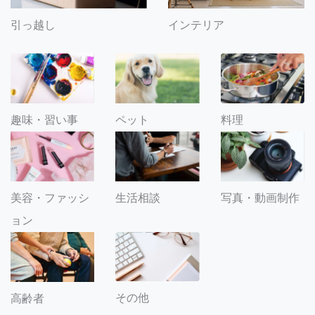
引っ越し
インテリア
趣味・習い事
ペット
料理
美容・ファッシ
生活相談
写真・動画制作
ョン
その他
高齢者