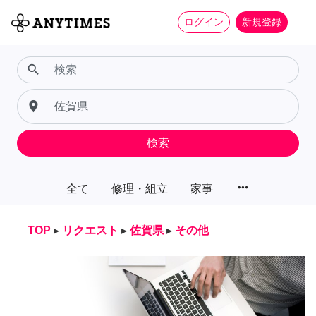
ログイン
新規登録
search
place
検索
more_horiz
全て
修理・組立
家事
TOP
▸
リクエスト
▸
佐賀県
▸
その他