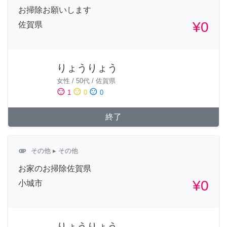
お掃除お願いします
¥0
佐賀県
りょうりょう
女性
/
50代
/
佐賀県
sentiment_satisfied
sentiment_neutral
sentiment_dissatisfied
1
0
0
終了
attachment
その他
▸ その他
お家のお掃除佐賀県
¥0
小城市
りょうりょう