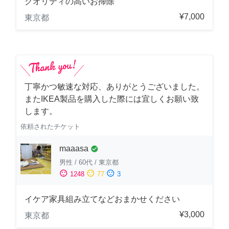
クオリティの高いお掃除
¥7,000
東京都
丁寧かつ敏速な対応、ありがとうございました。
またIKEA製品を購入した際には宜しくお願い致
します。
依頼されたチケット
maaasa
check_circle
男性
/
60代
/
東京都
sentiment_satisfied
sentiment_neutral
sentiment_dissatisfied
1248
77
3
イケア家具組み立てなどおまかせください
¥3,000
東京都