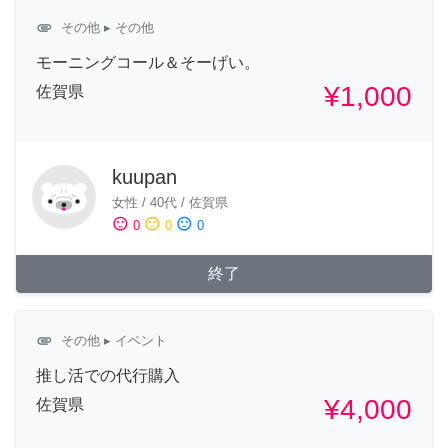
attachment
その他
▸ その他
モーニングコール＆そーげい。
¥1,000
佐賀県
kuupan
女性
/
40代
/
佐賀県
sentiment_satisfied
sentiment_neutral
sentiment_dissatisfied
0
0
0
終了
attachment
その他
▸ イベント
推し活での代行購入
¥4,000
佐賀県