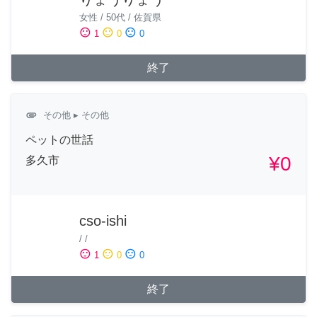
女性
/
50代
/
佐賀県
sentiment_satisfied
sentiment_neutral
sentiment_dissatisfied
1
0
0
終了
attachment
その他
▸ その他
ペットの世話
¥0
多久市
cso-ishi
/
/
sentiment_satisfied
sentiment_neutral
sentiment_dissatisfied
1
0
0
終了