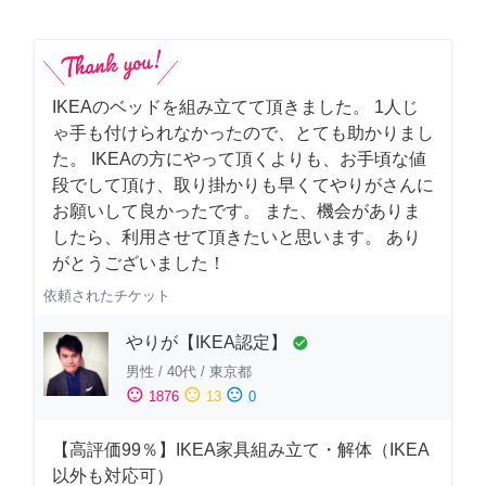
IKEAのベッドを組み立てて頂きました。 1人じ
ゃ手も付けられなかったので、とても助かりまし
た。 IKEAの方にやって頂くよりも、お手頃な値
段でして頂け、取り掛かりも早くてやりがさんに
お願いして良かったです。 また、機会がありま
したら、利用させて頂きたいと思います。 あり
がとうございました！
依頼されたチケット
やりが【IKEA認定】
check_circle
男性
/
40代
/
東京都
sentiment_satisfied
sentiment_neutral
sentiment_dissatisfied
1876
13
0
【高評価99％】IKEA家具組み立て・解体（IKEA
以外も対応可）