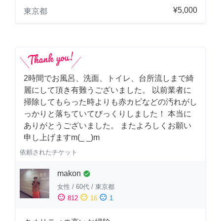
¥5,000
東京都
2時間でお風呂、洗面、トイレ、台所流しまで綺
麗にして頂き有難うございました。 以前業者に
掃除してもらった時よりも赤カビなどの汚れがし
っかりと落ちていてびっくりしました！ 本当に
ありがとうございました。 またよろしくお願い
申し上げますm(_ _)m
依頼されたチケット
makon
check_circle
女性
/
60代
/
東京都
sentiment_satisfied
sentiment_neutral
sentiment_dissatisfied
812
16
1