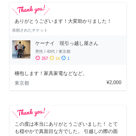
ありがとうございます！大変助かりました！
依頼されたチケット
ケーナイ 現引っ越し屋さん
男性
/
40代
/
東京都
sentiment_satisfied
sentiment_neutral
sentiment_dissatisfied
257
14
1
梱包します！家具家電などなど。
¥2,000
東京都
この度は本当にありがとうございました！ とて
も穏やかで真面目な方でした。 引越しの際の面