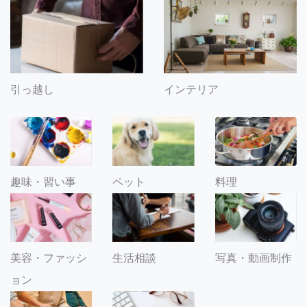
引っ越し
インテリア
趣味・習い事
ペット
料理
美容・ファッシ
生活相談
写真・動画制作
ョン