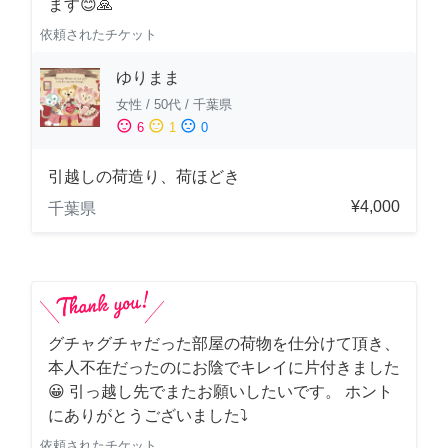
ます😊🙏
依頼されたチケット
ゆりまま
女性
/
50代
/
千葉県
sentiment_satisfied
sentiment_neutral
sentiment_dissatisfied
6
1
0
引越しの荷造り、荷ほどき
¥4,000
千葉県
グチャグチャだった部屋の荷物を仕分けて頂き、
本人不在だったのにお陰でキレイに片付きました
😀 引っ越し先でまたお願いしたいです。 ホント
にありがとうございました⤵
依頼されたチケット