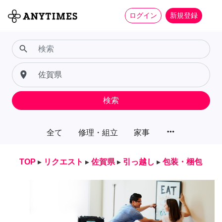
ログイン
新規登録
search
place
検索
more_horiz
全て
修理・組立
家事
TOP
▸
リクエスト
▸
佐賀県
▸
引っ越し
▸
包装・梱包