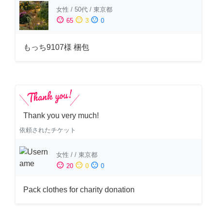
女性
/
50代
/
東京都
sentiment_satisfied
sentiment_neutral
sentiment_dissatisfied
65
3
0
もっち9107様 梱包
Thank you very much!
依頼されたチケット
女性
/
/
東京都
sentiment_satisfied
sentiment_neutral
sentiment_dissatisfied
20
0
0
Pack clothes for charity donation