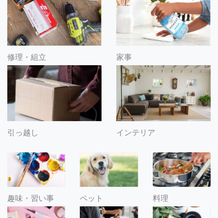
修理・組立
家事
引っ越し
インテリア
趣味・習い事
ペット
料理