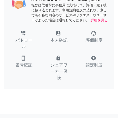
報酬は取引前に事務局に支払われ、評価・完了後
に振り込まれます。利用規約違反の恐れや、少し
でも不審な内容のサービスやリクエストやユーザ
ーがあった場合は通報してください。
詳細を見る
perm_phone_msg
assignment_ind
tag_faces
パトロー
本人確認
評価制度
ル
smartphone
lock
stars
番号確認
シェアワ
認定制度
ーカー保
険