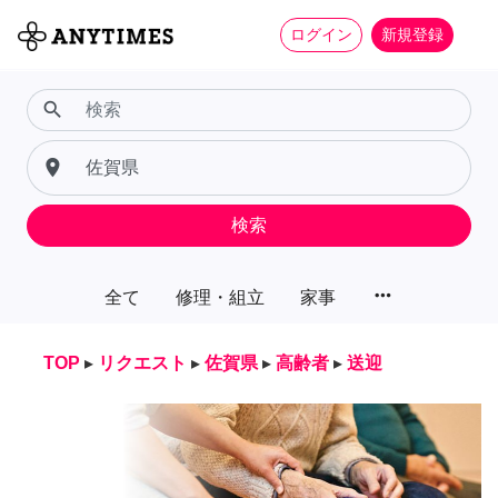
ログイン
新規登録
search
place
検索
more_horiz
全て
修理・組立
家事
TOP
▸
リクエスト
▸
佐賀県
▸
高齢者
▸
送迎