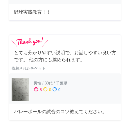
野球実践教育！！
とても分かりやすい説明で、お話しやすい良い方
です。 他の方にも薦められます。
依頼されたチケット
男性
/
30代
/
千葉県
sentiment_satisfied
sentiment_neutral
sentiment_dissatisfied
5
0
0
バレーボールの試合のコツ教えてください。