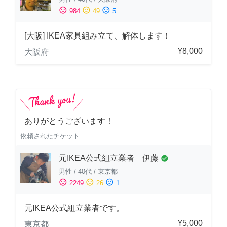
sentiment_satisfied
sentiment_neutral
sentiment_dissatisfied
984
49
5
[大阪] IKEA家具組み立て、解体します！
¥8,000
大阪府
ありがとうございます！
依頼されたチケット
元IKEA公式組立業者 伊藤
check_circle
男性
/
40代
/
東京都
sentiment_satisfied
sentiment_neutral
sentiment_dissatisfied
2249
26
1
元IKEA公式組立業者です。
¥5,000
東京都