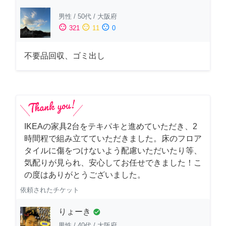
男性
/
50代
/
大阪府
sentiment_satisfied
sentiment_neutral
sentiment_dissatisfied
321
11
0
不要品回収、ゴミ出し
IKEAの家具2台をテキパキと進めていただき、2
時間程で組み立てていただきました。床のフロア
タイルに傷をつけないよう配慮いただいたり等、
気配りが見られ、安心してお任せできました！こ
の度はありがとうございました。
依頼されたチケット
りょーき
check_circle
男性
/
40代
/
大阪府