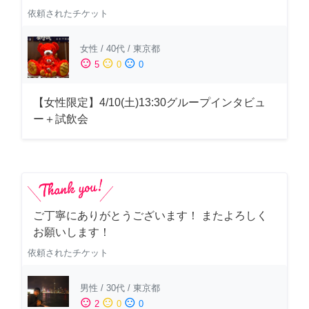
依頼されたチケット
女性
/
40代
/
東京都
sentiment_satisfied
sentiment_neutral
sentiment_dissatisfied
5
0
0
【女性限定】4/10(土)13:30グループインタビュ
ー＋試飲会
ご丁寧にありがとうございます！ またよろしく
お願いします！
依頼されたチケット
男性
/
30代
/
東京都
sentiment_satisfied
sentiment_neutral
sentiment_dissatisfied
2
0
0