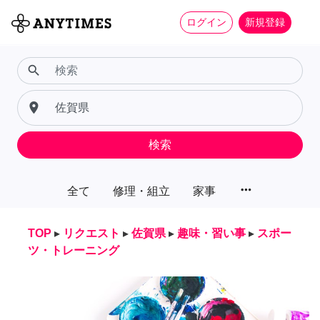
ログイン
新規登録
search
place
検索
more_horiz
全て
修理・組立
家事
TOP
▸
リクエスト
▸
佐賀県
▸
趣味・習い事
▸
スポー
ツ・トレーニング