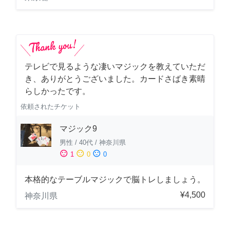
テレビで見るような凄いマジックを教えていただ
き、ありがとうございました。カードさばき素晴
らしかったです。
依頼されたチケット
マジック9
男性
/
40代
/
神奈川県
sentiment_satisfied
sentiment_neutral
sentiment_dissatisfied
1
0
0
本格的なテーブルマジックで脳トレしましょう。
¥4,500
神奈川県