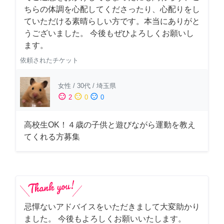
ちらの体調を心配してくださったり、心配りをし
ていただける素晴らしい方です。本当にありがと
うございました。 今後もぜひよろしくお願いし
ます。
依頼されたチケット
女性
/
30代
/
埼玉県
sentiment_satisfied
sentiment_neutral
sentiment_dissatisfied
2
0
0
高校生OK！４歳の子供と遊びながら運動を教え
てくれる方募集
忌憚ないアドバイスをいただきまして大変助かり
ました。 今後もよろしくお願いいたします。