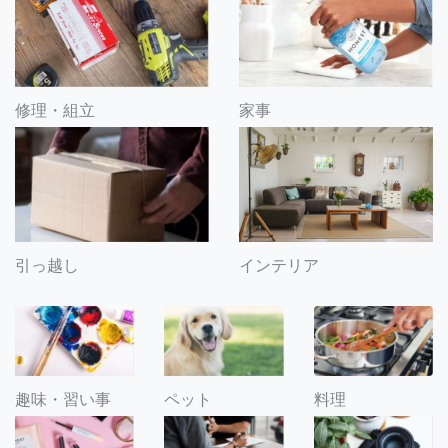
修理・組立
家事
引っ越し
インテリア
趣味・習い事
ペット
料理