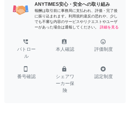
ANYTIMES安心・安全への取り組み
報酬は取引前に事務局に支払われ、評価・完了後
に振り込まれます。利用規約違反の恐れや、少し
でも不審な内容のサービスやリクエストやユーザ
ーがあった場合は通報してください。
詳細を見る
perm_phone_msg
assignment_ind
tag_faces
パトロー
本人確認
評価制度
ル
smartphone
lock
stars
番号確認
シェアワ
認定制度
ーカー保
険