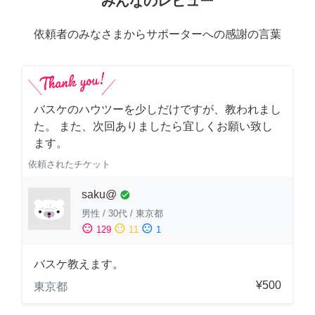
みんなのレビュー
依頼者のみなさまからサポーターへの感謝の言葉
バスケのハウツーを少しだけですが、教われまし
た。 また、次回ありましたら宜しくお願い致し
ます。
依頼されたチケット
saku@
check_circle
男性
/
30代
/
東京都
sentiment_satisfied
sentiment_neutral
sentiment_dissatisfied
129
11
1
バスケ教えます。
¥500
東京都