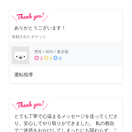
ありがとうございます！
依頼されたチケット
男性
/
40代
/
東京都
sentiment_satisfied
sentiment_neutral
sentiment_dissatisfied
2
0
0
運転指導
とても丁寧で心温まるメッセージを送ってくださ
り、安心してやり取りができました。 私の都合
でご迷惑をおかけしてしまったにも関わらず、こ