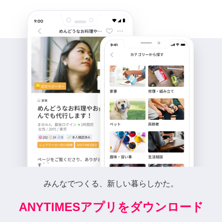
みんなでつくる、新しい暮らしかた。
ANYTIMESアプリをダウンロード