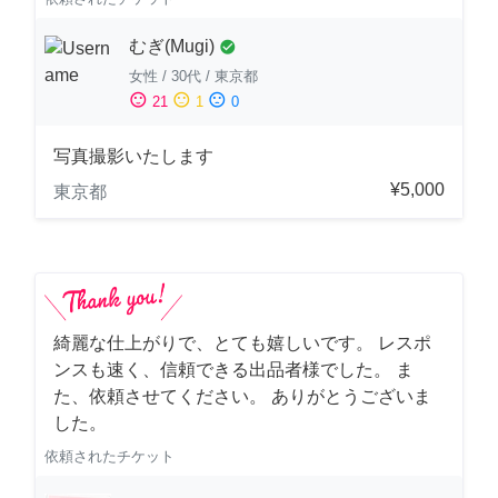
むぎ(Mugi)
check_circle
女性
/
30代
/
東京都
sentiment_satisfied
sentiment_neutral
sentiment_dissatisfied
21
1
0
写真撮影いたします
¥5,000
東京都
綺麗な仕上がりで、とても嬉しいです。 レスポ
ンスも速く、信頼できる出品者様でした。 ま
た、依頼させてください。 ありがとうございま
した。
依頼されたチケット