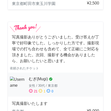
¥2,500
東京都町田市東玉川学園
写真撮影ありがとうございました。受け答えが丁
寧で好印象でした。しっかりした方です。撮影現
場での打ち合わせも含めて、全て正確にご対応を
頂きました。次回、撮影する機会がありました
ら、お願いしたいと思います。
依頼されたチケット
むぎ(Mugi)
check_circle
女性
/
30代
/
東京都
sentiment_satisfied
sentiment_neutral
sentiment_dissatisfied
21
1
0
写真撮影いたします
¥5,000