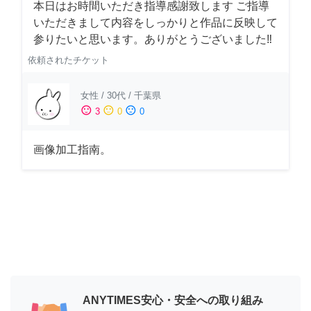
本日はお時間いただき指導感謝致します ご指導
いただきまして内容をしっかりと作品に反映して
参りたいと思います。ありがとうございました‼️
依頼されたチケット
女性
/
30代
/
千葉県
sentiment_satisfied
sentiment_neutral
sentiment_dissatisfied
3
0
0
画像加工指南。
ANYTIMES安心・安全への取り組み