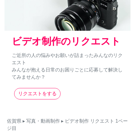
ビデオ制作のリクエスト
ご近所の人の悩みやお願いが詰まったみんなのリク
エスト
みんなが抱える日常のお困りごとに応募して解決し
てみませんか？
リクエストをする
佐賀県
▸ 写真・動画制作
▸ ビデオ制作
リクエスト
1ペー
ジ目