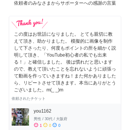
依頼者のみなさまからサポーターへの感謝の言葉
この度はお世話になりました。 とても親切に教
えて頂き、助かりました。 模擬的に画像を制作
して下さったり、何度もポイントの所を細かく説
明して頂き、「YouTube初心者の私でも出来
る！」と確信しました。 後は慣れだと思います
ので、教えて頂いたことを忘れないように頑張っ
て動画を作っていきますね！また何かありました
ら、リピートさせて頂きます。本当にありがとう
ございました。m(_ _)m
依頼されたチケット
you1162
男性
/
30代
/
大阪府
sentiment_satisfied
sentiment_neutral
sentiment_dissatisfied
1
0
0