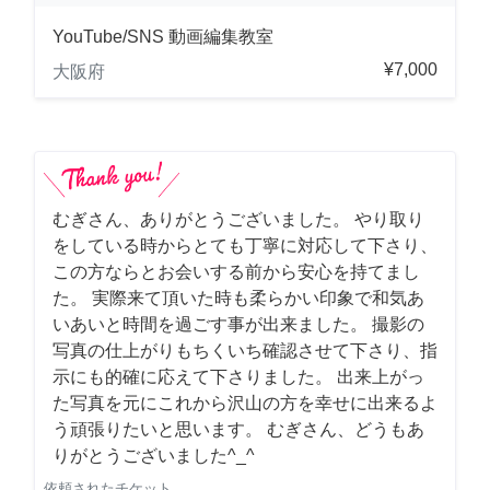
YouTube/SNS 動画編集教室
¥7,000
大阪府
むぎさん、ありがとうございました。 やり取り
をしている時からとても丁寧に対応して下さり、
この方ならとお会いする前から安心を持てまし
た。 実際来て頂いた時も柔らかい印象で和気あ
いあいと時間を過ごす事が出来ました。 撮影の
写真の仕上がりもちくいち確認させて下さり、指
示にも的確に応えて下さりました。 出来上がっ
た写真を元にこれから沢山の方を幸せに出来るよ
う頑張りたいと思います。 むぎさん、どうもあ
りがとうございました^_^
依頼されたチケット