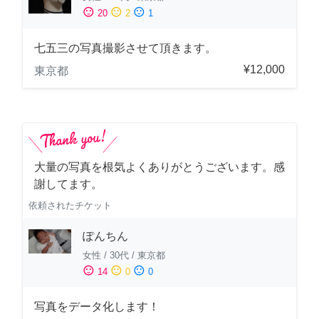
sentiment_satisfied
sentiment_neutral
sentiment_dissatisfied
20
2
1
七五三の写真撮影させて頂きます。
¥12,000
東京都
大量の写真を根気よくありがとうございます。感
謝してます。
依頼されたチケット
ぽんちん
女性
/
30代
/
東京都
sentiment_satisfied
sentiment_neutral
sentiment_dissatisfied
14
0
0
写真をデータ化します！