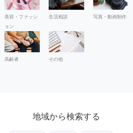
美容・ファッシ
生活相談
写真・動画制作
ョン
その他
高齢者
地域から検索する