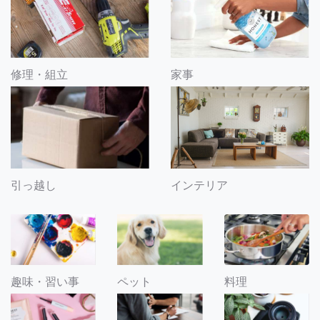
修理・組立
家事
引っ越し
インテリア
趣味・習い事
ペット
料理