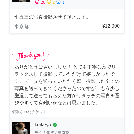
sentiment_satisfied
sentiment_neutral
sentiment_dissatisfied
20
2
1
七五三の写真撮影させて頂きます。
¥12,000
東京都
ありがとうございました！ とても丁寧な方でリ
ラックスして撮影していただけて嬉しかったで
す。データを送っていただく際、撮影した全ての
写真を送ってきてくださったのですが、もう少し
厳選して送ってもらえた方がリタッチの写真を選
びやすくて有難いかなとは思いました。
依頼されたチケット
koikeya
check_circle
男性
/
40代
/
東京都