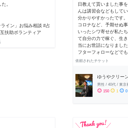
した。
日教えて貰いました事を
んは講習会などもしてい
分かりやすかったです。
コロナなど、予期せぬ事
ライン」お悩み相談 #占
いったシワ寄せが私たち
相互扶助ボランティア
て自分の力で稼ぐ、生き
県
当にお世話になりました
フターフォローなどでも
依頼されたチケット
ゆうやクリー
男性
/
40代
/
東京
sentiment_satisfied
sentiment_neutral
sentiment_dissatisfied
150
1
0