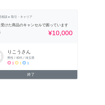
活相談
▸ 取引・キャリア
に受けた商品のキャンセルで困っています
¥10,000
県
りこうさん
男性
/
40代
/
埼玉県
sentiment_satisfied
sentiment_neutral
sentiment_dissatisfied
1
1
1
終了