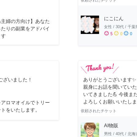
依頼されたチケット
にこにん
&主婦の方向け】あなた
女性
/
30代
/
千葉
ったりの副業をアドバイ
sentiment_satisfied
sentiment_neutral
sentiment_dissatisfied
5
0
0
ます
ございました！
ありがとうございます✨
親身にお話を聞いていた
いてきました💪 今後
よろしくお願いいたしま
をアロマオイルでトリー
ントをいたします。
依頼されたチケット
AI物販
男性
/
40代
/
北海