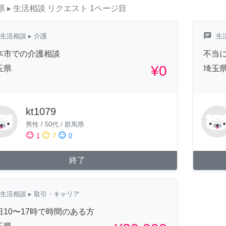
県
▸ 生活相談
リクエスト
1ページ目
chat
生活相談
▸ 介護
生
本市での介護相談
不当
¥0
玉県
埼玉
kt1079
男性
/
50代
/
群馬県
sentiment_satisfied
sentiment_neutral
sentiment_dissatisfied
1
7
0
終了
生活相談
▸ 取引・キャリア
日10〜17時で時間のある方