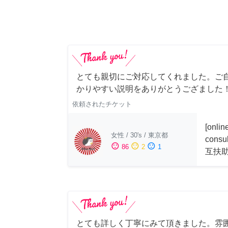
とても親切にご対応してくれました。ご
かりやすい説明をありがとうござました
依頼されたチケット
[onli
女性
/
30's
/
東京都
consu
sentiment_satisfied
sentiment_neutral
sentiment_dissatisfied
86
2
1
互扶
とても詳しく丁寧にみて頂きました。雰