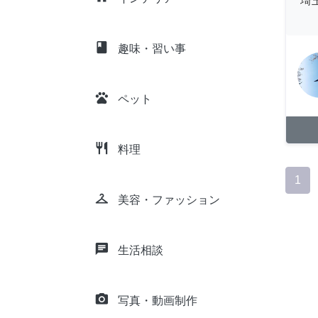
埼
class
趣味・習い事
pets
ペット
restaurant
料理
1
checkroom
美容・ファッション
chat
生活相談
camera_alt
写真・動画制作