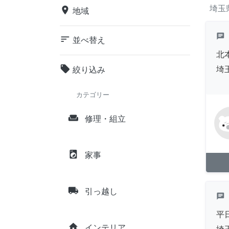
埼玉
place
地域
chat
sort
並べ替え
北
local_offer
埼
絞り込み
カテゴリー
weekend
修理・組立
local_laundry_service
家事
local_shipping
引っ越し
chat
平
home
インテリア