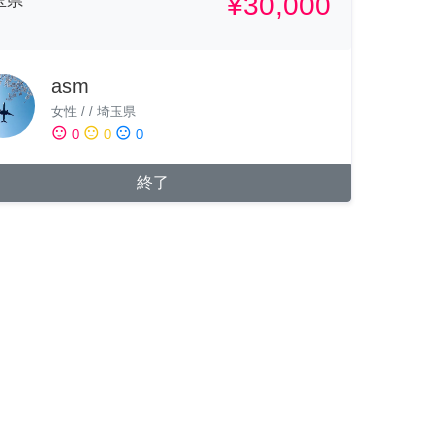
¥30,000
玉県
asm
女性
/
/
埼玉県
sentiment_satisfied
sentiment_neutral
sentiment_dissatisfied
0
0
0
終了