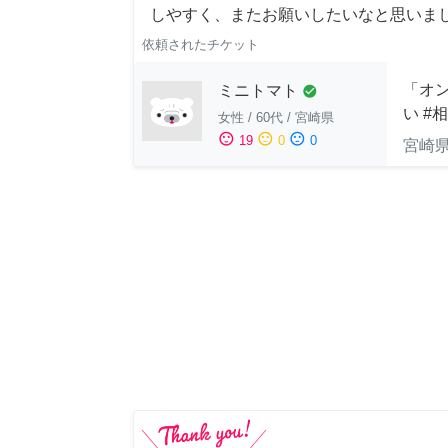
しやすく、またお願いしたいなと思いま
依頼されたチケット
「オン
ミニトマト
check_circle
い #
女性
/
60代
/
宮崎県
sentiment_satisfied
sentiment_neutral
sentiment_dissatisfied
19
0
0
宮崎