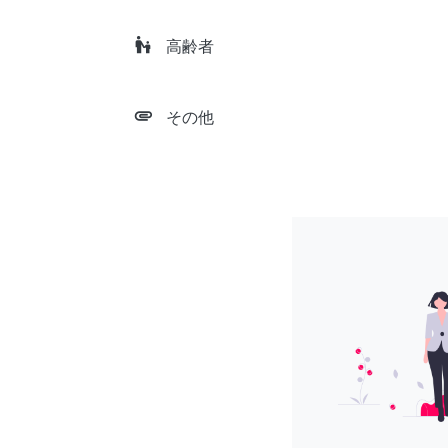
escalator_warning
高齢者
attachment
その他