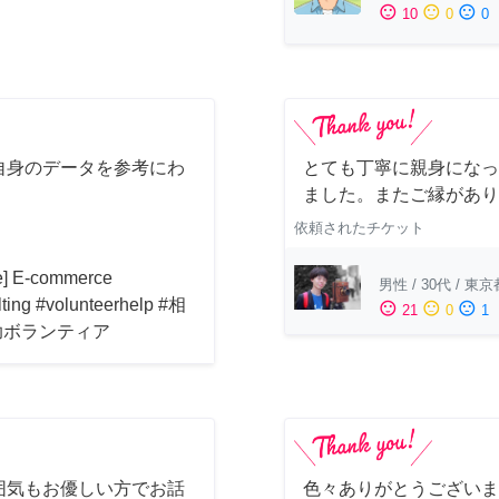
sentiment_satisfied
sentiment_neutral
sentiment_dissatisfied
10
0
0
自身のデータを参考にわ
とても丁寧に親身になっ
！
ました。またご縁があり
依頼されたチケット
ne] E-commerce
男性
/
30代
/
東京
lting #volunteerhelp #相
sentiment_satisfied
sentiment_neutral
sentiment_dissatisfied
21
0
1
助ボランティア
囲気もお優しい方でお話
色々ありがとうございま