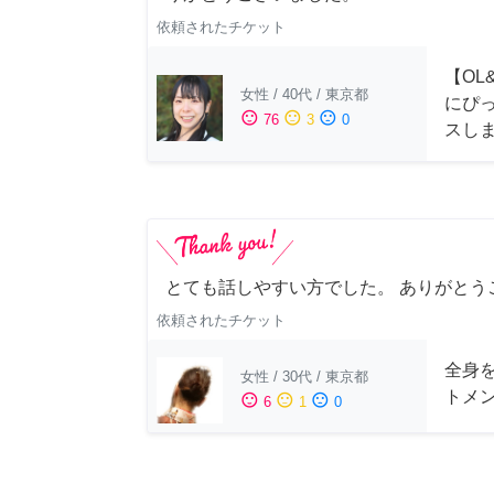
依頼されたチケット
【OL
女性
/
40代
/
東京都
にぴ
sentiment_satisfied
sentiment_neutral
sentiment_dissatisfied
76
3
0
スし
とても話しやすい方でした。 ありがとう
依頼されたチケット
全身
女性
/
30代
/
東京都
トメ
sentiment_satisfied
sentiment_neutral
sentiment_dissatisfied
6
1
0