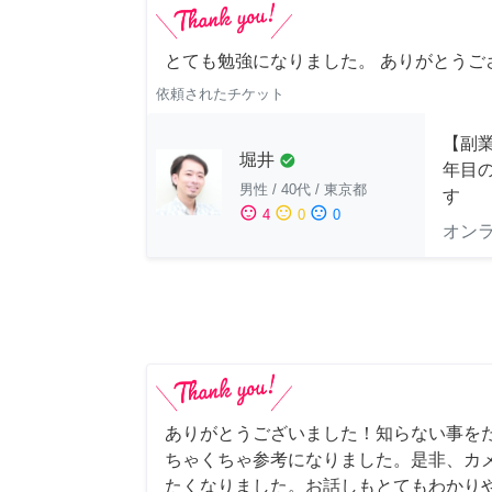
とても勉強になりました。 ありがとうご
依頼されたチケット
【副業
堀井
check_circle
年目
男性
/
40代
/
東京都
す
sentiment_satisfied
sentiment_neutral
sentiment_dissatisfied
4
0
0
オン
ありがとうございました！知らない事を
ちゃくちゃ参考になりました。是非、カ
たくなりました。お話しもとてもわかり