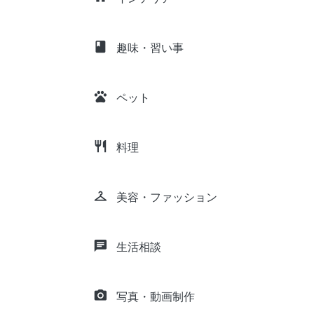
class
趣味・習い事
pets
ペット
restaurant
料理
checkroom
美容・ファッション
chat
生活相談
camera_alt
写真・動画制作