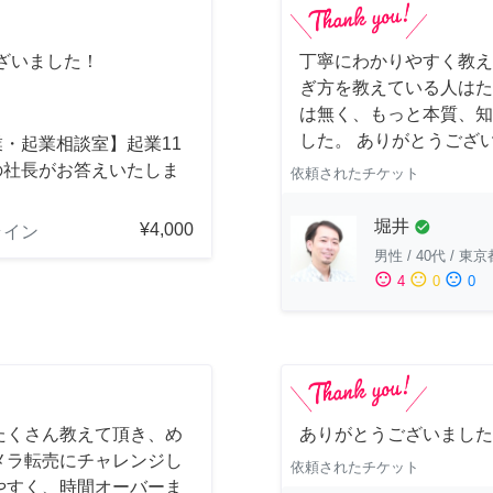
ざいました！
丁寧にわかりやすく教え
ぎ方を教えている人はた
は無く、もっと本質、知
した。 ありがとうござ
・起業相談室】起業11
の社長がお答えいたしま
依頼されたチケット
堀井
check_circle
¥4,000
ライン
男性
/
40代
/
東京
sentiment_satisfied
sentiment_neutral
sentiment_dissatisfied
4
0
0
たくさん教えて頂き、め
ありがとうございました
メラ転売にチャレンジし
依頼されたチケット
やすく、時間オーバーま