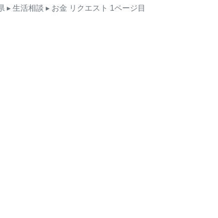
県
▸ 生活相談
▸ お金
リクエスト
1ページ目