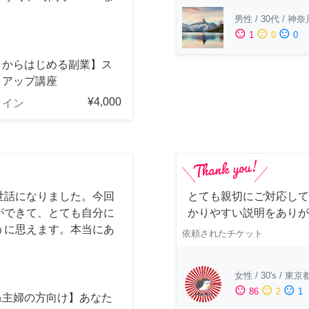
男性
/
30代
/
神奈
sentiment_satisfied
sentiment_neutral
sentiment_dissatisfied
1
0
0
ロからはじめる副業】ス
トアップ講座
¥4,000
ライン
世話になりました。今回
とても親切にご対応して
ができて、とても自分に
かりやすい説明をありが
うに思えます。本当にあ
依頼されたチケット
女性
/
30's
/
東京
sentiment_satisfied
sentiment_neutral
sentiment_dissatisfied
86
2
1
&主婦の方向け】あなた