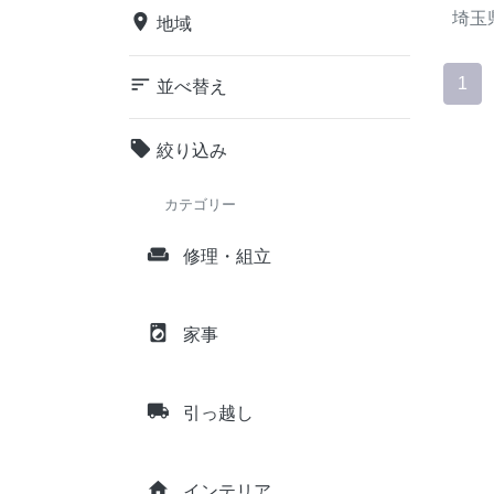
埼玉
place
地域
sort
1
並べ替え
local_offer
絞り込み
カテゴリー
weekend
修理・組立
local_laundry_service
家事
local_shipping
引っ越し
home
インテリア