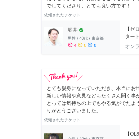
でしてくださり、とても良い方です！
依頼されたチケット
【ゼ
堀井
check_circle
ター
男性
/
40代
/
東京都
sentiment_satisfied
sentiment_neutral
sentiment_dissatisfied
4
0
0
オン
とても親身になっていただき、本当にお
新しい情報や意見などもたくさん聞く事
とっては気持ちの上でもやる気がでたよ
りがとうございました。
依頼されたチケット
【OL
女性
/
40代
/
東京都