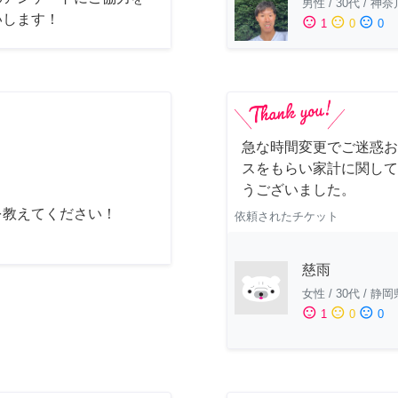
男性
/
30代
/
神奈
いします！
sentiment_satisfied
sentiment_neutral
sentiment_dissatisfied
1
0
0
急な時間変更でご迷惑お
スをもらい家計に関して
うございました。
を教えてください！
依頼されたチケット
慈雨
女性
/
30代
/
静岡
sentiment_satisfied
sentiment_neutral
sentiment_dissatisfied
1
0
0