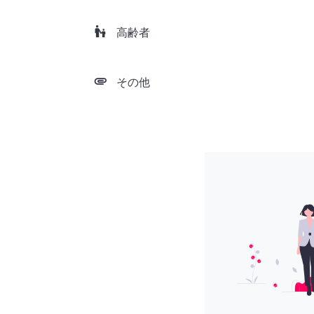
escalator_warning
高齢者
attachment
その他