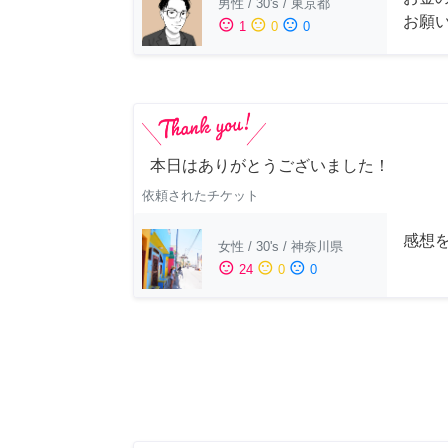
男性
/
30's
/
東京都
お願
sentiment_satisfied
sentiment_neutral
sentiment_dissatisfied
1
0
0
本日はありがとうございました！
依頼されたチケット
感想
女性
/
30's
/
神奈川県
sentiment_satisfied
sentiment_neutral
sentiment_dissatisfied
24
0
0