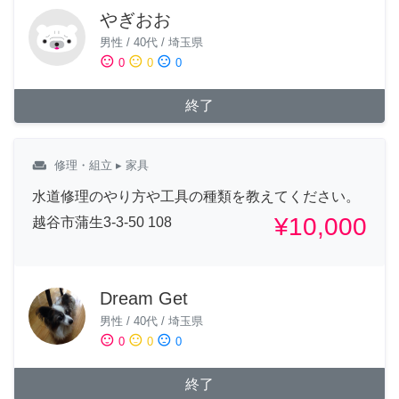
やぎおお
男性
/
40代
/
埼玉県
sentiment_satisfied
sentiment_neutral
sentiment_dissatisfied
0
0
0
終了
weekend
修理・組立
▸ 家具
水道修理のやり方や工具の種類を教えてください。
¥10,000
越谷市蒲生3-3-50 108
Dream Get
男性
/
40代
/
埼玉県
sentiment_satisfied
sentiment_neutral
sentiment_dissatisfied
0
0
0
終了