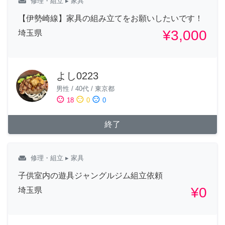
weekend
修理・組立
▸ 家具
【伊勢崎線】家具の組み立てをお願いしたいです！
¥3,000
埼玉県
よし0223
男性
/
40代
/
東京都
sentiment_satisfied
sentiment_neutral
sentiment_dissatisfied
18
0
0
終了
weekend
修理・組立
▸ 家具
子供室内の遊具ジャングルジム組立依頼
¥0
埼玉県