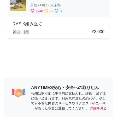
男性
/
60代
/
東京都
sentiment_satisfied
sentiment_neutral
sentiment_dissatisfied
1248
77
3
RASIK組み立て
¥3,000
神奈川県
ANYTIMES安心・安全への取り組み
報酬は取引前に事務局に支払われ、評価・完了後
に振り込まれます。利用規約違反の恐れや、少し
でも不審な内容のサービスやリクエストやユーザ
ーがあった場合は通報してください。
詳細を見る