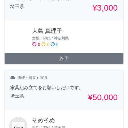
¥3,000
埼玉県
大島 真理子
女性
/
60代
/
神奈川県
sentiment_satisfied
sentiment_neutral
sentiment_dissatisfied
0
0
0
終了
weekend
修理・組立
▸ 家具
家具組み立てをお願いしたいです。
¥50,000
埼玉県
そめそめ
男性
/
30代
/
埼玉県