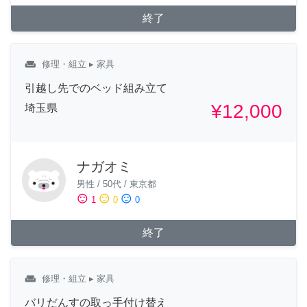
終了
weekend
修理・組立
▸ 家具
引越し先でのベッド組み立て
¥12,000
埼玉県
ナガオミ
男性
/
50代
/
東京都
sentiment_satisfied
sentiment_neutral
sentiment_dissatisfied
1
0
0
終了
weekend
修理・組立
▸ 家具
バリだんすの取っ手付け替え