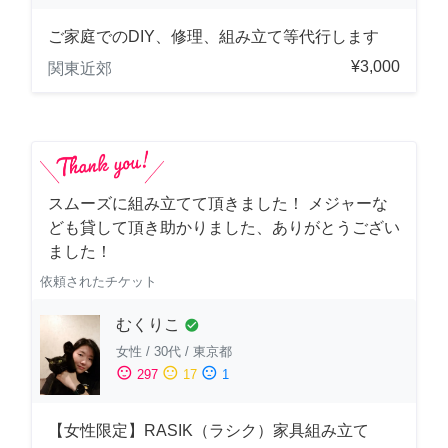
ご家庭でのDIY、修理、組み立て等代行します
¥3,000
関東近郊
スムーズに組み立てて頂きました！ メジャーな
ども貸して頂き助かりました、ありがとうござい
ました！
依頼されたチケット
むくりこ
check_circle
女性
/
30代
/
東京都
sentiment_satisfied
sentiment_neutral
sentiment_dissatisfied
297
17
1
【女性限定】RASIK（ラシク）家具組み立て