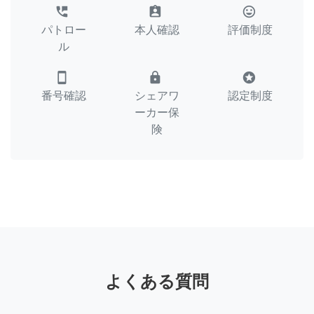
perm_phone_msg
assignment_ind
tag_faces
パトロー
本人確認
評価制度
ル
smartphone
lock
stars
番号確認
シェアワ
認定制度
ーカー保
険
よくある質問