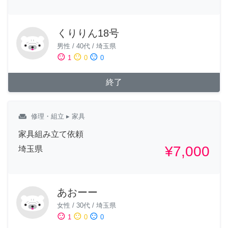
くりりん18号
男性
/
40代
/
埼玉県
sentiment_satisfied
sentiment_neutral
sentiment_dissatisfied
1
0
0
終了
weekend
修理・組立
▸ 家具
家具組み立て依頼
¥7,000
埼玉県
あおーー
女性
/
30代
/
埼玉県
sentiment_satisfied
sentiment_neutral
sentiment_dissatisfied
1
0
0