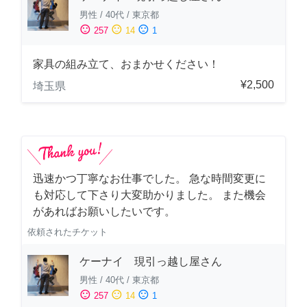
男性
/
40代
/
東京都
sentiment_satisfied
sentiment_neutral
sentiment_dissatisfied
257
14
1
家具の組み立て、おまかせください！
¥2,500
埼玉県
迅速かつ丁寧なお仕事でした。 急な時間変更に
も対応して下さり大変助かりました。 また機会
があればお願いしたいです。
依頼されたチケット
ケーナイ 現引っ越し屋さん
男性
/
40代
/
東京都
sentiment_satisfied
sentiment_neutral
sentiment_dissatisfied
257
14
1