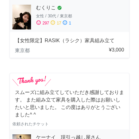
むくりこ
check_circle
女性
/
30代
/
東京都
sentiment_satisfied
sentiment_neutral
sentiment_dissatisfied
297
17
1
【女性限定】RASIK（ラシク）家具組み立て
¥3,000
東京都
スムーズに組み立てしていただき感謝しておりま
す。 また組み立て家具を購入した際はお願いし
たいと思いました。 この度はありがとうござい
ました^ ^
依頼されたチケット
ケーナイ 現引っ越し屋さん