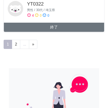
YT0322
男性
/
30代
/
埼玉県
sentiment_satisfied
sentiment_neutral
sentiment_dissatisfied
4
0
0
終了
1
2
...
»