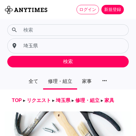
ログイン
新規登録
search
place
検索
more_horiz
全て
修理・組立
家事
TOP
▸
リクエスト
▸
埼玉県
▸
修理・組立
▸
家具