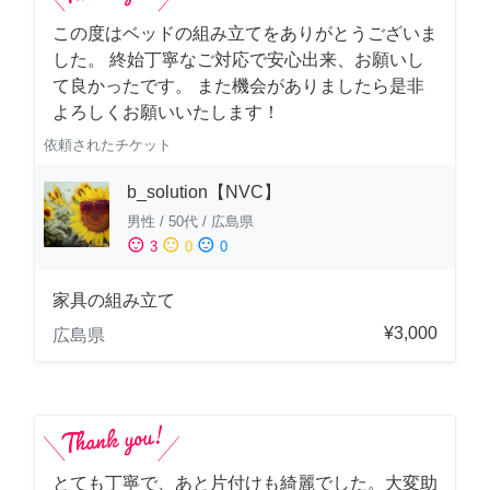
この度はベッドの組み立てをありがとうございま
した。 終始丁寧なご対応で安心出来、お願いし
て良かったです。 また機会がありましたら是非
よろしくお願いいたします！
依頼されたチケット
b_solution【NVC】
男性
/
50代
/
広島県
sentiment_satisfied
sentiment_neutral
sentiment_dissatisfied
3
0
0
家具の組み立て
¥3,000
広島県
とても丁寧で、あと片付けも綺麗でした。大変助