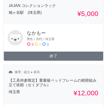
JAJAN コレクションラック
¥5,000
鳩ヶ谷駅 (埼玉県)
なかもー
男性
/
20代
/
埼玉県
sentiment_satisfied
sentiment_neutral
sentiment_dissatisfied
0
0
0
終了
weekend
修理・組立
▸ 家具
【工具持参限定】重量級ベッドフレームの精密組み
立て依頼（セミダブル）
¥12,000
埼玉県