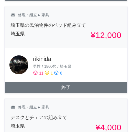
weekend
修理・組立
▸ 家具
埼玉県の民泊物件のベッド組み立て
¥12,000
埼玉県
rikinida
男性
/
1960代
/
埼玉県
sentiment_satisfied
sentiment_neutral
sentiment_dissatisfied
11
1
0
終了
weekend
修理・組立
▸ 家具
デスクとチェアの組み立て
¥4,000
埼玉県