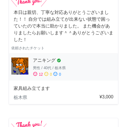
本日は親切、丁寧な対応ありがとうございまし
た！！ 自分では組み立てが出来ない状態で困っ
ていたので本当に助かりました。 また機会があ
りましたらお願いします＾＾ありがとうございま
した！
依頼されたチケット
アニキング
check_circle
男性
/
40代
/
栃木県
sentiment_satisfied
sentiment_neutral
sentiment_dissatisfied
12
0
0
家具組み立てます
¥3,000
栃木県