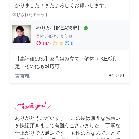
かりました！またよろしくお願いします。
依頼されたチケット
やりが【IKEA認定】
check_circle
男性
/
40代
/
東京都
sentiment_satisfied
sentiment_neutral
sentiment_dissatisfied
1877
13
0
【高評価99%】家具組み立て・解体（IKEA認
定、その他も対応可）
¥5,000
東京都
ありがとうございます！ この度は無理なお願い
を快諾頂きまして有難うございました。 丁寧な
仕上がりで大満足です。 女性の方なので、とて