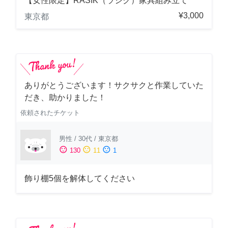
【女性限定】RASIK（ラシク）家具組み立て
¥3,000
東京都
ありがとうございます！サクサクと作業していた
だき、助かりました！
依頼されたチケット
男性
/
30代
/
東京都
sentiment_satisfied
sentiment_neutral
sentiment_dissatisfied
130
11
1
飾り棚5個を解体してください