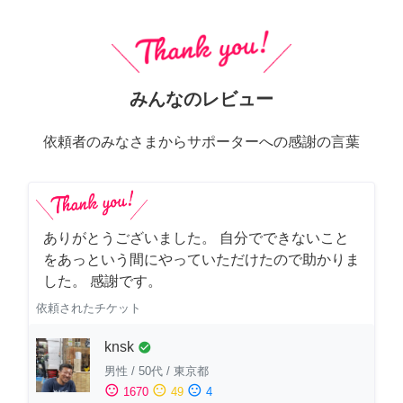
みんなのレビュー
依頼者のみなさまからサポーターへの感謝の言葉
ありがとうございました。 自分でできないこと
をあっという間にやっていただけたので助かりま
した。 感謝です。
依頼されたチケット
knsk
check_circle
男性
/
50代
/
東京都
sentiment_satisfied
sentiment_neutral
sentiment_dissatisfied
1670
49
4