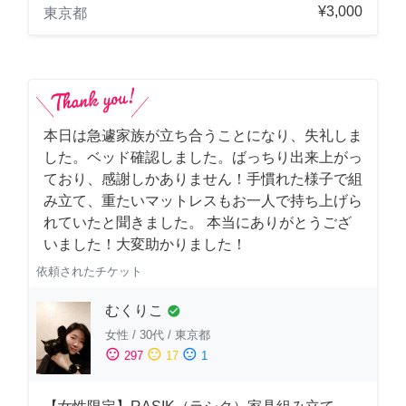
¥3,000
東京都
本日は急遽家族が立ち合うことになり、失礼しま
した。ベッド確認しました。ばっちり出来上がっ
ており、感謝しかありません！手慣れた様子で組
み立て、重たいマットレスもお一人で持ち上げら
れていたと聞きました。 本当にありがとうござ
いました！大変助かりました！
依頼されたチケット
むくりこ
check_circle
女性
/
30代
/
東京都
sentiment_satisfied
sentiment_neutral
sentiment_dissatisfied
297
17
1