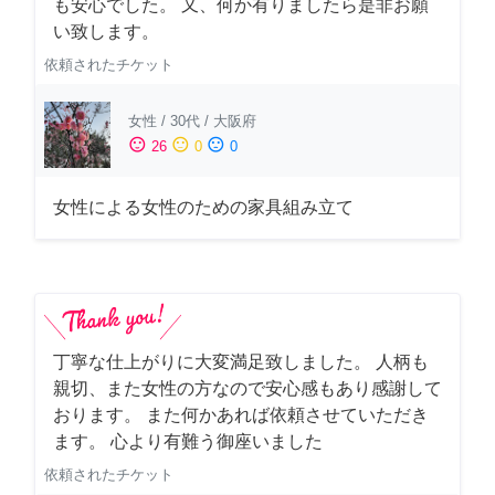
も安心でした。 又、何か有りましたら是非お願
い致します。
依頼されたチケット
女性
/
30代
/
大阪府
sentiment_satisfied
sentiment_neutral
sentiment_dissatisfied
26
0
0
女性による女性のための家具組み立て
丁寧な仕上がりに大変満足致しました。 人柄も
親切、また女性の方なので安心感もあり感謝して
おります。 また何かあれば依頼させていただき
ます。 心より有難う御座いました
依頼されたチケット