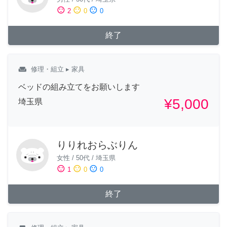
sentiment_satisfied
sentiment_neutral
sentiment_dissatisfied
2
0
0
終了
weekend
修理・組立
▸ 家具
ベッドの組み立てをお願いします
¥5,000
埼玉県
りりれおらぶりん
女性
/
50代
/
埼玉県
sentiment_satisfied
sentiment_neutral
sentiment_dissatisfied
1
0
0
終了