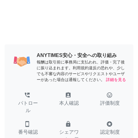
ANYTIMES安心・安全への取り組み
報酬は取引前に事務局に支払われ、評価・完了後
に振り込まれます。利用規約違反の恐れや、少し
でも不審な内容のサービスやリクエストやユーザ
ーがあった場合は通報してください。
詳細を見る
perm_phone_msg
assignment_ind
tag_faces
パトロー
本人確認
評価制度
ル
smartphone
lock
stars
番号確認
シェアワ
認定制度