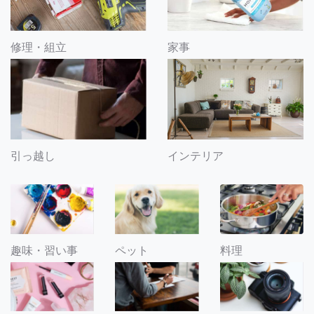
修理・組立
家事
引っ越し
インテリア
趣味・習い事
ペット
料理