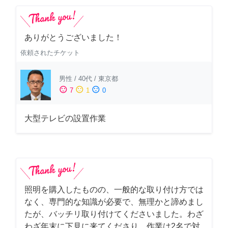
ありがとうございました！
依頼されたチケット
男性
/
40代
/
東京都
sentiment_satisfied
sentiment_neutral
sentiment_dissatisfied
7
1
0
大型テレビの設置作業
照明を購入したものの、一般的な取り付け方では
なく、専門的な知識が必要で、無理かと諦めまし
たが、バッチリ取り付けてくださいました。わざ
わざ年末に下見に来てくださり、作業は2名で対