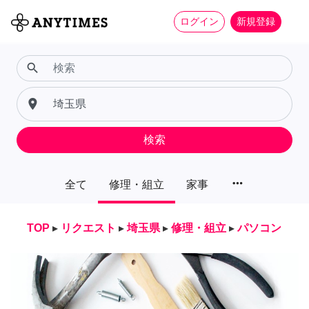
ログイン
新規登録
search
place
検索
more_horiz
全て
修理・組立
家事
TOP
▸
リクエスト
▸
埼玉県
▸
修理・組立
▸
パソコン