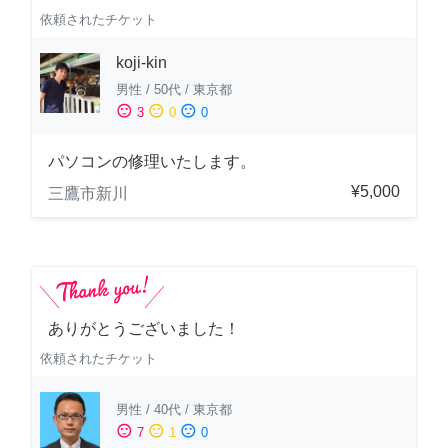
依頼されたチケット
koji-kin
男性
/
50代
/
東京都
sentiment_satisfied
sentiment_neutral
sentiment_dissatisfied
3
0
0
パソコンの修理いたします。
¥5,000
三鷹市新川
ありがとうございました！
依頼されたチケット
男性
/
40代
/
東京都
sentiment_satisfied
sentiment_neutral
sentiment_dissatisfied
7
1
0