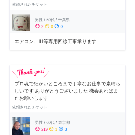
依頼されたチケット
男性
/
50代
/
千葉県
sentiment_satisfied
sentiment_neutral
sentiment_dissatisfied
2
0
0
エアコン、IH等専用回線工事承ります
プロ魂で細かいところまで丁寧なお仕事で素晴ら
しいです ありがとうございました 機会あればま
たお願いします
依頼されたチケット
男性
/
60代
/
東京都
sentiment_satisfied
sentiment_neutral
sentiment_dissatisfied
219
1
3