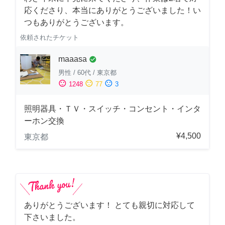
応くださり、本当にありがとうございました！い
つもありがとうございます。
依頼されたチケット
maaasa
check_circle
男性
/
60代
/
東京都
sentiment_satisfied
sentiment_neutral
sentiment_dissatisfied
1248
77
3
照明器具・ＴＶ・スイッチ・コンセント・インタ
ーホン交換
¥4,500
東京都
ありがとうございます！ とても親切に対応して
下さいました。