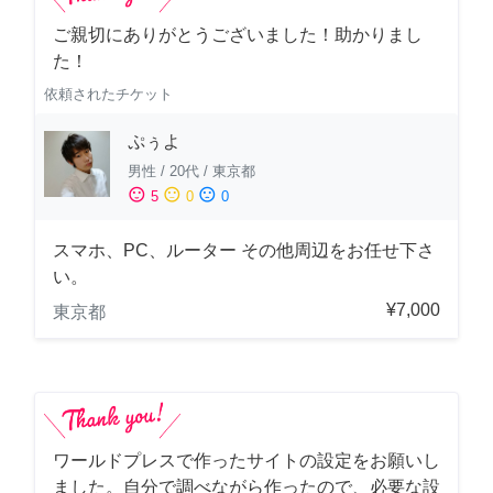
ご親切にありがとうございました！助かりまし
た！
依頼されたチケット
ぷぅよ
男性
/
20代
/
東京都
sentiment_satisfied
sentiment_neutral
sentiment_dissatisfied
5
0
0
スマホ、PC、ルーター その他周辺をお任せ下さ
い。
¥7,000
東京都
ワールドプレスで作ったサイトの設定をお願いし
ました。自分で調べながら作ったので、必要な設