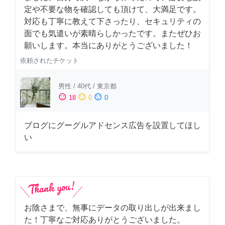
定や不要な物を確認しても頂けて、大満足です。
対応も丁寧に教えて下さったり、セキュリティの
面でも気遣いが素晴らしかったです。またぜひお
願いします。本当にありがとうございました！
依頼されたチケット
男性
/
40代
/
東京都
sentiment_satisfied
sentiment_neutral
sentiment_dissatisfied
18
0
0
ブログにグーグルアドセンス広告を設置してほし
い
お陰さまで、無事にデータの取り出しが出来まし
た！丁寧なご対応ありがとうございました。