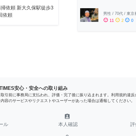
掃依頼 新大久保駅徒歩3
男性
/
70代
/
東京
2回依頼
sentiment_satisfied
sentiment_neutral
sentiment_dissatisfied
11
2
0
YTIMES安心・安全への取り組み
は取引前に事務局に支払われ、評価・完了後に振り込まれます。利用規約違反
な内容のサービスやリクエストやユーザーがあった場合は通報してください。
assignment_ind
ール
本人確認
評