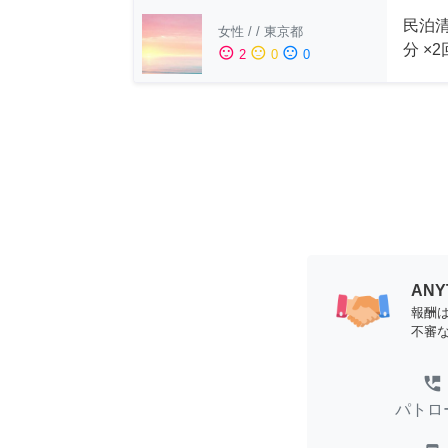
民泊清
女性
/
/
東京都
分 ×
sentiment_satisfied
sentiment_neutral
sentiment_dissatisfied
2
0
0
AN
報酬
不審
perm_phone_msg
パトロ