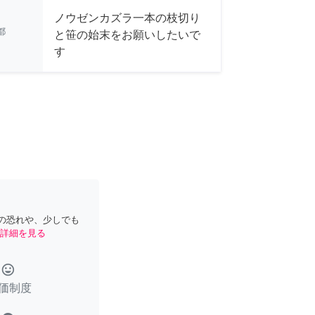
ノウゼンカズラ一本の枝切り
都
と笹の始末をお願いしたいで
す
の恐れや、少しでも
詳細を見る
tag_faces
価制度