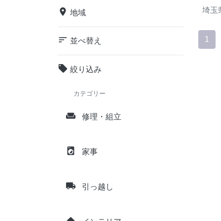
埼玉
place
地域
sort
1
並べ替え
local_offer
絞り込み
カテゴリー
weekend
修理・組立
local_laundry_service
家事
local_shipping
引っ越し
home