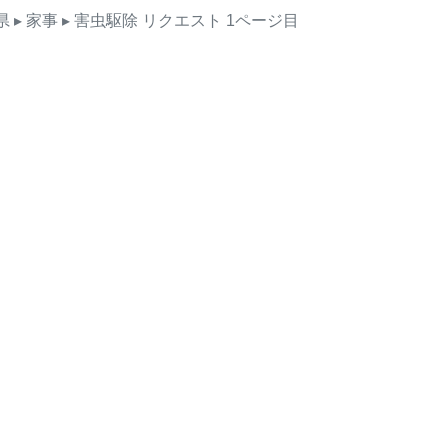
県
▸ 家事
▸ 害虫駆除
リクエスト
1ページ目