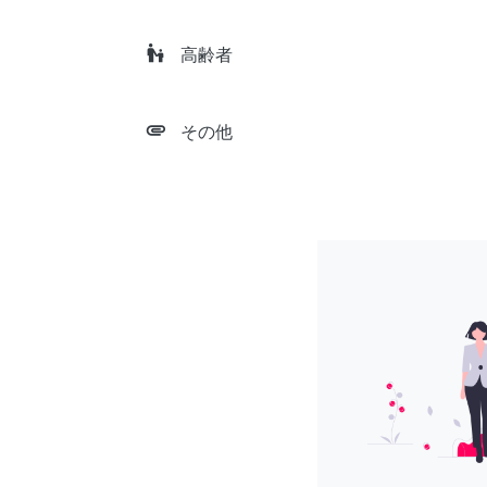
escalator_warning
高齢者
attachment
その他