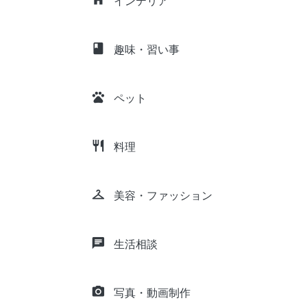
インテリア
class
趣味・習い事
pets
ペット
restaurant
料理
checkroom
美容・ファッション
chat
生活相談
camera_alt
写真・動画制作