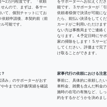
後〜2万円程度です。 「依頼
をサポーターへお伝えくださ
ませんので、まずは、各サー
能です。 3.サポーターが
頂いて、個別チャットにてお
依頼者様側で決済が可能にな
※依頼申請後、本契約前（前
たら、前払い決済をしてくだ
セル可能です。
カードがご利用いただけます
ない方は事務局までご連絡く
なります。 4.予定日時に
家の掃除をします！ 5.サ
してください。評価まで完了
け取ることができます。
は？
家事代行の依頼における注意
認済み」のサポーターがおす
事前に、具体的に依頼したい
や今までの評価/実績を確認
車料金、雑費も含んだ料金の
施時の在宅の有無など、しっ
約をするかどうかを決めまし