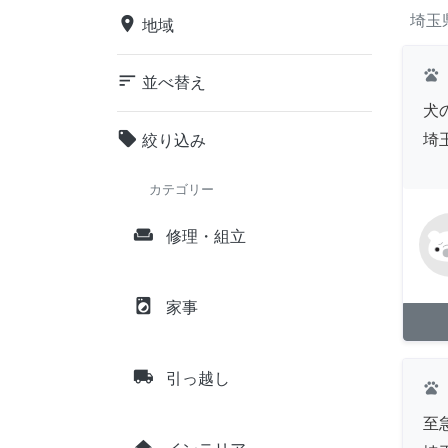
埼玉
place
地域
pets
sort
並べ替え
犬
local_offer
埼
絞り込み
カテゴリー
weekend
修理・組立
local_laundry_service
家事
local_shipping
引っ越し
pets
至
home