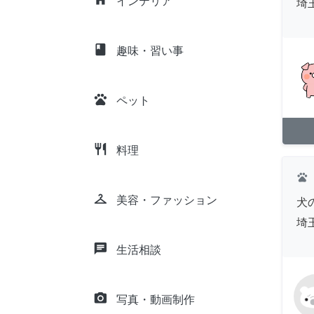
インテリア
埼
class
趣味・習い事
pets
ペット
restaurant
料理
pets
checkroom
美容・ファッション
犬
埼
chat
生活相談
camera_alt
写真・動画制作