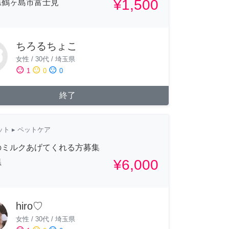
¥1,500
県鶴ヶ島市富士見
ちろるちょこ
女性
/
30代
/
埼玉県
sentiment_satisfied
sentiment_neutral
sentiment_dissatisfied
1
0
0
終了
ット
▸ ペットケア
のミルクあげてくれる方募集
¥6,000
県
hiro♡
女性
/
30代
/
埼玉県