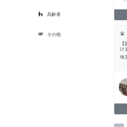
escalator_warning
高齢者
attachment
pets
その他
【
け
埼