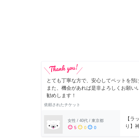
とても丁寧な方で、安心してペットを預
また、機会があれば是非よろしくお願いい
勧めします！
依頼されたチケット
【ラッ
女性
/
40代
/
東京都
り】
sentiment_satisfied
sentiment_neutral
sentiment_dissatisfied
5
0
0