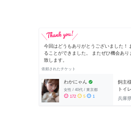
今回はどうもありがとうございました！ 
ることができました。 またぜひ機会あり
致します。
依頼されたチケット
わかにゃん
飼主
check_circle
トイ
女性
/
40代
/
東京都
sentiment_satisfied
sentiment_neutral
sentiment_dissatisfied
172
5
1
兵庫