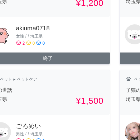
¥1,200
玉県
埼玉
akiuma0718
女性
/
/
埼玉県
sentiment_satisfied
sentiment_neutral
sentiment_dissatisfied
2
0
0
終了
pets
ペット
▸ ペットケア
ペ
の世話
子猫
¥1,500
玉県
埼玉
ごろめい
男性
/
/
埼玉県