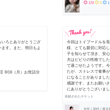
sentiment_satisfied
sentiment_neutral
sentiment_dissatisfied
172
5
1
ろいろとありがとうござ
今回はトイプードルを長
います。また、明日もよ
様、とても親切に対応し
子を知らせて頂き、安心
犬はビビりの性格でした
て過ごせたようです。今
たが、ストレスで食事が
】8/16（月）お世話分
になることがありました
感謝です。またお願いさ
にありがとうございまし
依頼されたチケット
女性
/
30代
/
東京