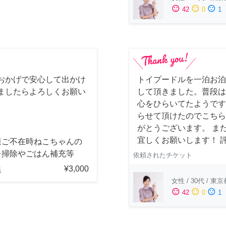
sentiment_satisfied
sentiment_neutral
sentiment_dissatisfied
42
0
1
おかげで安心して出かけ
トイプードルを一泊お泊
ましたらよろしくお願い
して頂きました。普段は
心をひらいてたようです
らせて頂けたのでこちら
がとうございます。 ま
宜しくお願いします！ 
様ご不在時ねこちゃんの
レ掃除やごはん補充等
依頼されたチケット
¥3,000
県
女性
/
30代
/
東京
sentiment_satisfied
sentiment_neutral
sentiment_dissatisfied
42
0
1