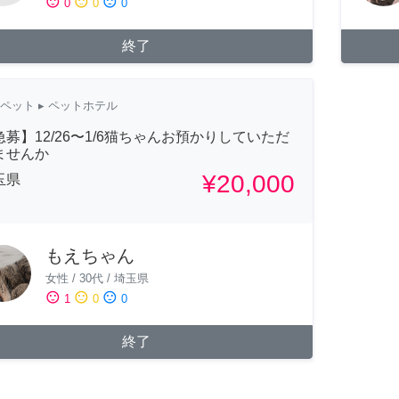
sentiment_satisfied
sentiment_neutral
sentiment_dissatisfied
0
0
0
終了
ペット
▸ ペットホテル
急募】12/26〜1/6猫ちゃんお預かりしていただ
ませんか
¥20,000
玉県
もえちゃん
女性
/
30代
/
埼玉県
sentiment_satisfied
sentiment_neutral
sentiment_dissatisfied
1
0
0
終了