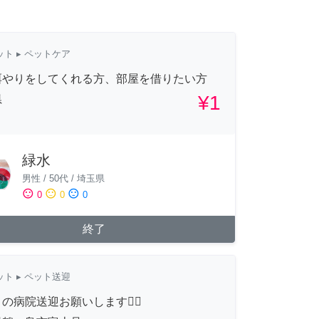
ット
▸ ペットケア
餌やりをしてくれる方、部屋を借りたい方
¥1
県
緑水
男性
/
50代
/
埼玉県
sentiment_satisfied
sentiment_neutral
sentiment_dissatisfied
0
0
0
終了
ット
▸ ペット送迎
の病院送迎お願いします🙇‍♀️