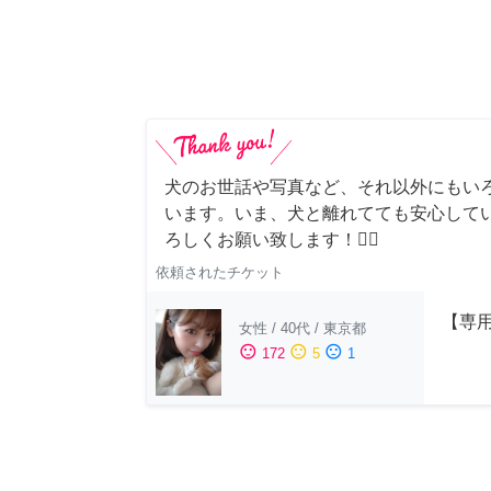
犬のお世話や写真など、それ以外にもい
います。いま、犬と離れてても安心して
ろしくお願い致します！🙇‍♂️
依頼されたチケット
【専用
女性
/
40代
/
東京都
sentiment_satisfied
sentiment_neutral
sentiment_dissatisfied
172
5
1