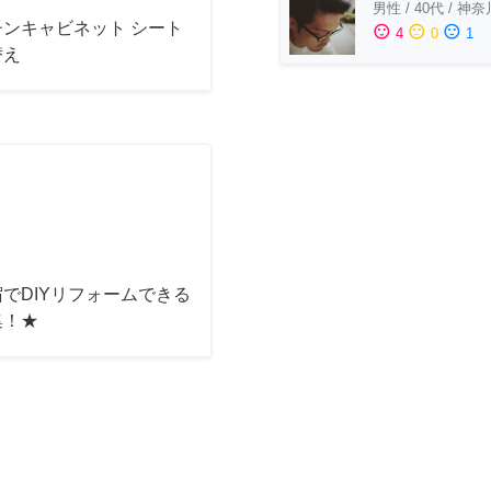
男性
/
40代
/
神奈
チンキャビネット シート
sentiment_satisfied
sentiment_neutral
sentiment_dissatisfied
4
0
1
替え
でDIYリフォームできる
集！★