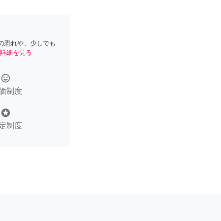
の恐れや、少しでも
詳細を見る
tag_faces
価制度
stars
定制度