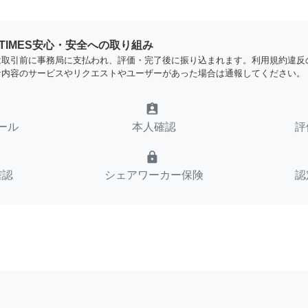
YTIMES安心・安全への取り組み
は取引前に事務局に支払われ、評価・完了後に振り込まれます。利用規約違反
な内容のサービスやリクエストやユーザーがあった場合は通報してください。
assignment_ind
ール
本人確認
評
lock
確認
シェアワーカー保険
認