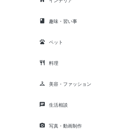
インテリア
class
趣味・習い事
pets
ペット
restaurant
料理
checkroom
美容・ファッション
chat
生活相談
camera_alt
写真・動画制作