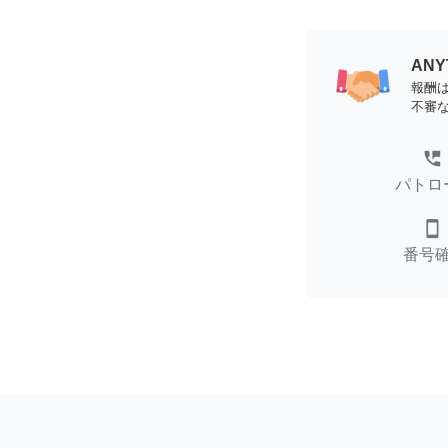
AN
報酬
不審
perm_phone_msg
パトロ
smartphone
番号