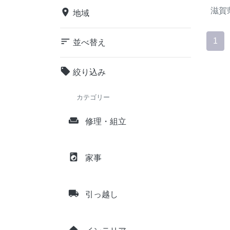
滋賀
place
地域
sort
1
並べ替え
local_offer
絞り込み
カテゴリー
weekend
修理・組立
local_laundry_service
家事
local_shipping
引っ越し
home