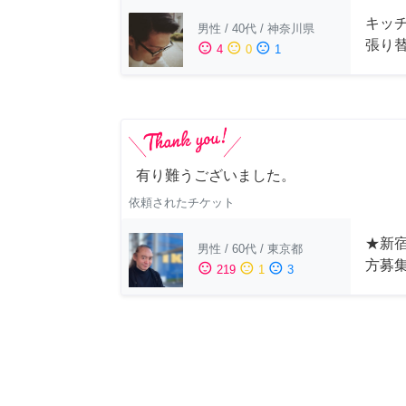
キッ
男性
/
40代
/
神奈川県
張り
sentiment_satisfied
sentiment_neutral
sentiment_dissatisfied
4
0
1
有り難うございました。
依頼されたチケット
★新宿
男性
/
60代
/
東京都
方募
sentiment_satisfied
sentiment_neutral
sentiment_dissatisfied
219
1
3