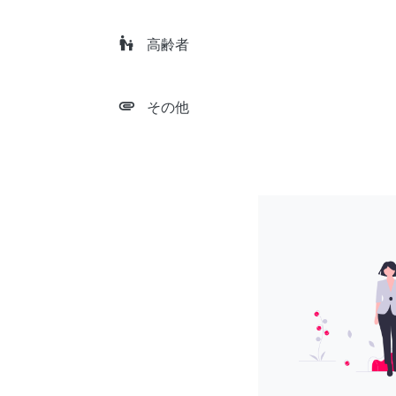
escalator_warning
高齢者
attachment
その他