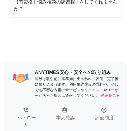
【有資格】悩み相談の練習相手をしてくれません
か？
ANYTIMES安心・安全への取り組み
報酬は取引前に事務局に支払われ、評価・完了後
に振り込まれます。利用規約違反の恐れや、少し
でも不審な内容のサービスやリクエストやユーザ
ーがあった場合は通報してください。
詳細を見る
perm_phone_msg
assignment_ind
tag_faces
パトロー
本人確認
評価制度
ル