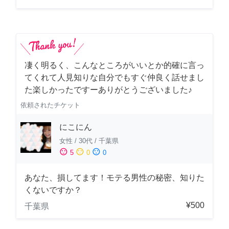
凄く明るく、こんなところがいいとか的確に言っ
てくれて人見知りな自分でもすぐ仲良く話せまし
た楽しかったですーありがとうございました♪
依頼されたチケット
にこにん
女性
/
30代
/
千葉県
sentiment_satisfied
sentiment_neutral
sentiment_dissatisfied
5
0
0
あなた、損してます！モテる男性の秘密、知りた
くないですか？
¥500
千葉県