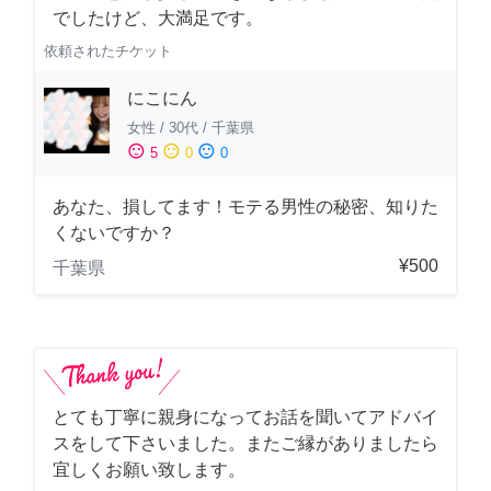
でしたけど、大満足です。
依頼されたチケット
にこにん
女性
/
30代
/
千葉県
sentiment_satisfied
sentiment_neutral
sentiment_dissatisfied
5
0
0
あなた、損してます！モテる男性の秘密、知りた
くないですか？
¥500
千葉県
とても丁寧に親身になってお話を聞いてアドバイ
スをして下さいました。またご縁がありましたら
宜しくお願い致します。