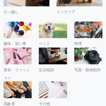
引っ越し
インテリア
趣味・習い事
ペット
料理
美容・ファッシ
生活相談
写真・動画制作
ョン
その他
高齢者