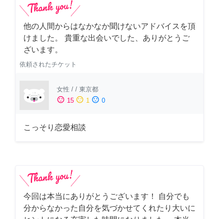
他の人間からはなかなか聞けないアドバイスを頂
けました。 貴重な出会いでした、ありがとうご
ざいます。
依頼されたチケット
女性
/
/
東京都
sentiment_satisfied
sentiment_neutral
sentiment_dissatisfied
15
1
0
こっそり恋愛相談
今回は本当にありがとうございます！ 自分でも
分からなかった自分を気づかせてくれたり大いに