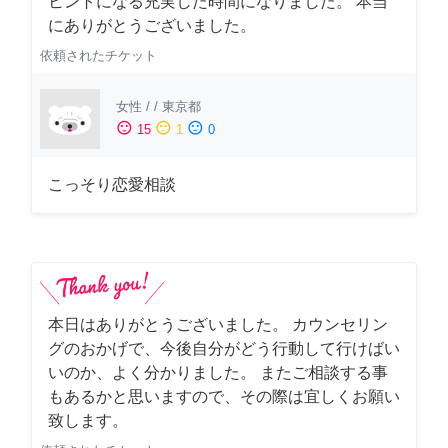
ヒントになる充実した時間になりました。 本当
にありがとうございました。
依頼されたチケット
女性
/
/
東京都
sentiment_satisfied
sentiment_neutral
sentiment_dissatisfied
15
1
0
こっそり恋愛相談
本日はありがとうございました。 カウンセリン
グのおかげで、今後自分がどう行動して行けばい
いのか、よく分かりました。 またご相談する事
もあるかと思いますので、その際は宜しくお願い
致します。