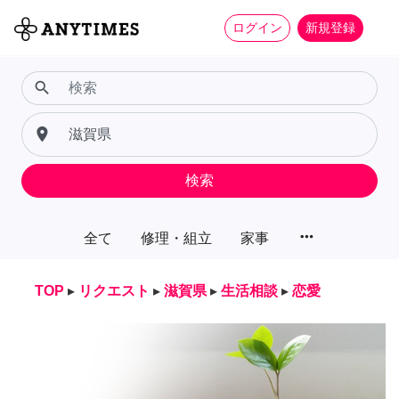
ログイン
新規登録
search
place
検索
more_horiz
全て
修理・組立
家事
TOP
▸
リクエスト
▸
滋賀県
▸
生活相談
▸
恋愛