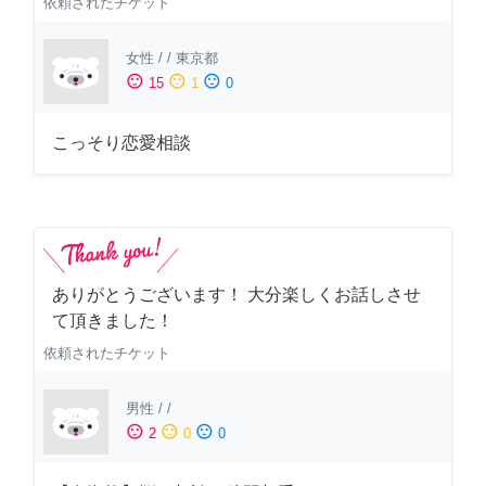
依頼されたチケット
女性
/
/
東京都
sentiment_satisfied
sentiment_neutral
sentiment_dissatisfied
15
1
0
こっそり恋愛相談
ありがとうございます！ 大分楽しくお話しさせ
て頂きました！
依頼されたチケット
男性
/
/
sentiment_satisfied
sentiment_neutral
sentiment_dissatisfied
2
0
0