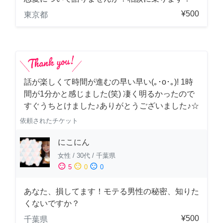
¥500
東京都
話が楽しくて時間が進むの早い早い(｡･о･｡)! 1時
間が1分かと感じました(笑) 凄く明るかったので
すぐうちとけました♪ありがとうございました♪☆
依頼されたチケット
にこにん
女性
/
30代
/
千葉県
sentiment_satisfied
sentiment_neutral
sentiment_dissatisfied
5
0
0
あなた、損してます！モテる男性の秘密、知りた
くないですか？
¥500
千葉県