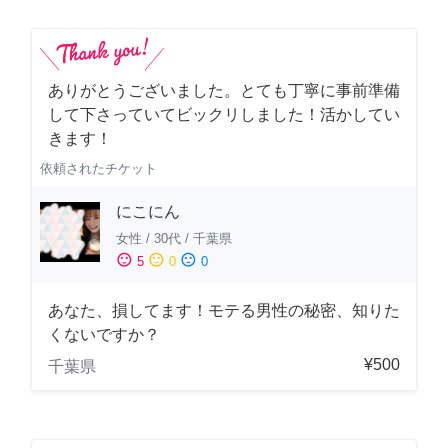
ありがとうございました。とても丁寧に事前準備
して下さっていてビックリしました！活かしてい
きます！
依頼されたチケット
にこにん
女性
/
30代
/
千葉県
sentiment_satisfied
sentiment_neutral
sentiment_dissatisfied
5
0
0
あなた、損してます！モテる男性の秘密、知りた
くないですか？
¥500
千葉県