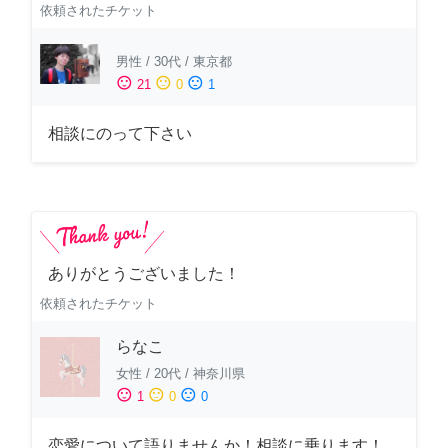
依頼されたチケット
男性
/
30代
/
東京都
sentiment_satisfied
sentiment_neutral
sentiment_dissatisfied
21
0
1
相談にのって下さい
ありがとうございました！
依頼されたチケット
らなこ
女性
/
20代
/
神奈川県
sentiment_satisfied
sentiment_neutral
sentiment_dissatisfied
1
0
0
恋愛について語りませんか！相談に乗ります！