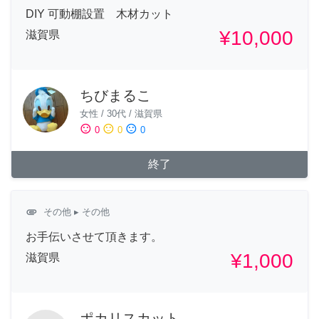
DIY 可動棚設置 木材カット
¥10,000
滋賀県
ちびまるこ
女性
/
30代
/
滋賀県
sentiment_satisfied
sentiment_neutral
sentiment_dissatisfied
0
0
0
終了
attachment
その他
▸ その他
お手伝いさせて頂きます。
¥1,000
滋賀県
ポカリスカット