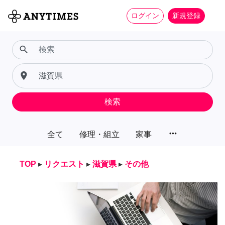
ログイン
新規登録
search
place
検索
more_horiz
全て
修理・組立
家事
TOP
▸
リクエスト
▸
滋賀県
▸
その他