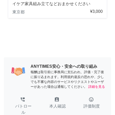
イケア家具組み立てなどおまかせください
¥3,000
東京都
ANYTIMES安心・安全への取り組み
報酬は取引前に事務局に支払われ、評価・完了後
に振り込まれます。利用規約違反の恐れや、少し
でも不審な内容のサービスやリクエストやユーザ
ーがあった場合は通報してください。
詳細を見る
perm_phone_msg
assignment_ind
tag_faces
パトロー
本人確認
評価制度
ル