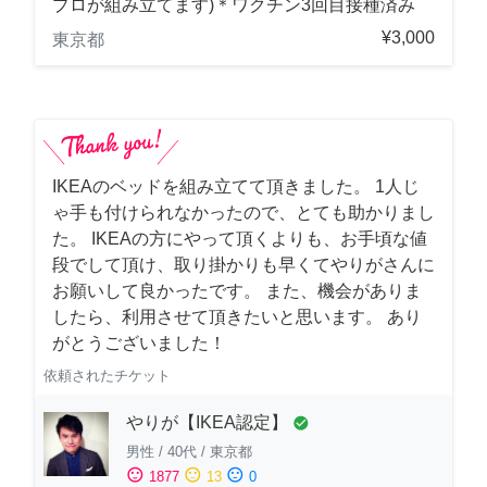
プロが組み立てます)＊ワクチン3回目接種済み
¥3,000
東京都
IKEAのベッドを組み立てて頂きました。 1人じ
ゃ手も付けられなかったので、とても助かりまし
た。 IKEAの方にやって頂くよりも、お手頃な値
段でして頂け、取り掛かりも早くてやりがさんに
お願いして良かったです。 また、機会がありま
したら、利用させて頂きたいと思います。 あり
がとうございました！
依頼されたチケット
やりが【IKEA認定】
check_circle
男性
/
40代
/
東京都
sentiment_satisfied
sentiment_neutral
sentiment_dissatisfied
1877
13
0