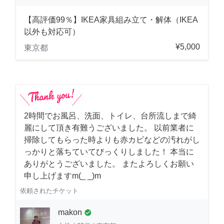
【高評価99％】IKEA家具組み立て・解体（IKEA
以外も対応可）
¥5,000
東京都
2時間でお風呂、洗面、トイレ、台所流しまで綺
麗にして頂き有難うございました。 以前業者に
掃除してもらった時よりも赤カビなどの汚れがし
っかりと落ちていてびっくりしました！ 本当に
ありがとうございました。 またよろしくお願い
申し上げますm(_ _)m
依頼されたチケット
makon
check_circle