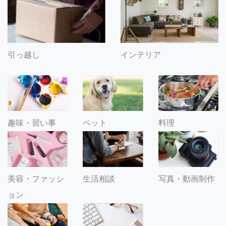
引っ越し
インテリア
趣味・習い事
ペット
料理
美容・ファッシ
生活相談
写真・動画制作
ョン