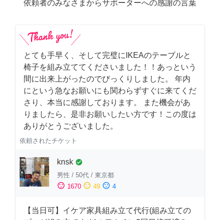
依頼者のみなさまからサポーターへの感謝の言葉
とても手早く、そして完璧にIKEAのテーブルと
椅子を組み立ててくださいました！！あっという
間に出来上がったのでびっくりしました。 年内
にという急なお願いにも関わらずすぐに来てくだ
さり、本当に感謝しております。 また機会があ
りましたら、是非お願いしたい方です！この度は
ありがとうございました。
依頼されたチケット
knsk
check_circle
男性
/
50代
/
東京都
sentiment_satisfied
sentiment_neutral
sentiment_dissatisfied
1670
49
4
【当日可】イケア家具組み立て代行(組み立ての