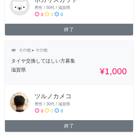
男性
/
50代
/
滋賀県
sentiment_satisfied
sentiment_neutral
sentiment_dissatisfied
0
0
0
終了
attachment
その他
▸ その他
タイヤ交換してほしい方募集
¥1,000
滋賀県
ツルノカメコ
男性
/
30代
/
滋賀県
sentiment_satisfied
sentiment_neutral
sentiment_dissatisfied
0
0
0
終了