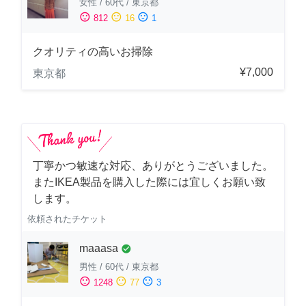
女性
/
60代
/
東京都
sentiment_satisfied
sentiment_neutral
sentiment_dissatisfied
812
16
1
クオリティの高いお掃除
¥7,000
東京都
丁寧かつ敏速な対応、ありがとうございました。
またIKEA製品を購入した際には宜しくお願い致
します。
依頼されたチケット
maaasa
check_circle
男性
/
60代
/
東京都
sentiment_satisfied
sentiment_neutral
sentiment_dissatisfied
1248
77
3